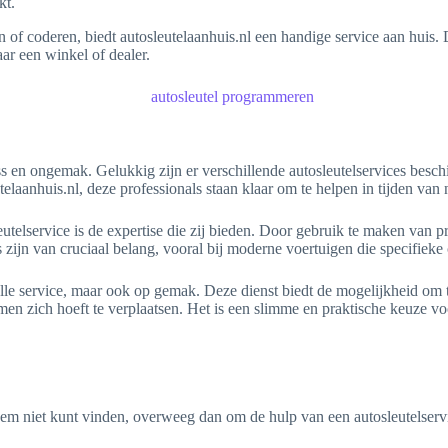
kt.
f coderen, biedt autosleutelaanhuis.nl een handige service aan huis. Di
ar een winkel of dealer.
ress en ongemak. Gelukkig zijn er verschillende autosleutelservices besc
telaanhuis.nl, deze professionals staan klaar om te helpen in tijden van
utelservice is de expertise die zij bieden. Door gebruik te maken van 
s zijn van cruciaal belang, vooral bij moderne voertuigen die specifiek
lle service, maar ook op gemak. Deze dienst biedt de mogelijkheid om te
en zich hoeft te verplaatsen. Het is een slimme en praktische keuze voo
 hem niet kunt vinden, overweeg dan om de hulp van een autosleutelservi