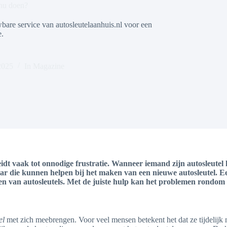
 nu doen?
bare service van autosleutelaanhuis.nl voor een
e.
2025
In
Magazine
eidt vaak tot onnodige frustratie. Wanneer iemand zijn autosleutel kw
aar die kunnen helpen bij het maken van een nieuwe autosleutel. E
ken van autosleutels. Met de juiste hulp kan het problemen rondom 
el
met zich meebrengen. Voor veel mensen betekent het dat ze tijdelijk 