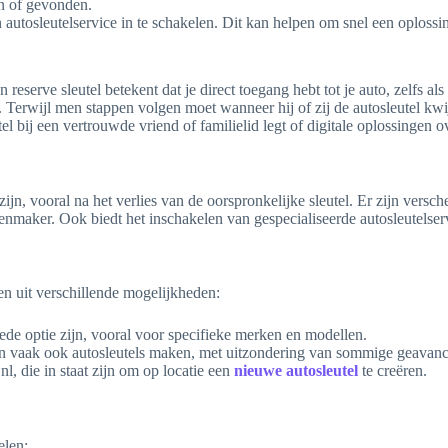
n of gevonden.
autosleutelservice in te schakelen. Dit kan helpen om snel een oplossin
serve sleutel betekent dat je direct toegang hebt tot je auto, zelfs als
. Terwijl men stappen volgen moet wanneer hij of zij de autosleutel kwij
bij een vertrouwde vriend of familielid legt of digitale oplossingen ove
zijn, vooral na het verlies van de oorspronkelijke sleutel. Er zijn vers
enmaker. Ook biedt het inschakelen van gespecialiseerde autosleutelser
en uit verschillende mogelijkheden:
ede optie zijn, vooral voor specifieke merken en modellen.
en vaak ook autosleutels maken, met uitzondering van sommige geavan
l, die in staat zijn om op locatie een
nieuwe autosleutel
te creëren.
elen: