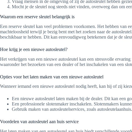
Vraag mensen in de omgeving of zij de autosleutel hebben gezie
Mocht je de sleutel nog steeds niet vinden, overweeg dan om een 
Waarom een reserve sleutel belangrijk is
Een reserve sleutel kan veel problemen voorkomen. Het hebben van een re
machteloosheid terwijl je bezig bent met het zoeken naar de autosleutel
beschikbaar te hebben. Dit kan eenvoudigweg betekenen dat je de sleutel 
Hoe krijg je een nieuwe autosleutel?
Het verkrijgen van een nieuwe autosleutel kan een stressvolle ervaring 
waaronder het bezoeken van een dealer of het inschakelen van een slot
Opties voor het laten maken van een nieuwe autosleutel
Wanneer iemand een nieuwe autosleutel nodig heeft, kan hij of zij kiez
Een nieuwe autosleutel laten maken bij de dealer. Dit kan een go
Een professionele slotenmaker inschakelen. Slotenmakers kunn
Gebruik maken van autosleutelservices, zoals autosleutelaanhuis.n
Voordelen van autosleutel aan huis service
Het laten maken van een autosleutel aan huis biedt verschillende voord