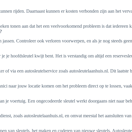
 kunnen rijden. Daarnaast kunnen er kosten verbonden zijn aan het verva
stieken tonen aan dat het een veelvoorkomend probleem is dat iedereen
?
 jassen. Controleer ook verloren voorwerpen, en als je nog steeds geen
 je hoofdsleutel kwijt bent. Het is verstandig om altijd een reservesleu
r of via een autosleutelservice zoals autosleutelaanhuis.nl. Dit laatste
echnici naar jouw locatie komen om het probleem direct op te lossen, va
van je voertuig. Een ongecodeerde sleutel werkt doorgaans niet naar be
nst, zoals autosleutelaanhuis.nl, en omvat meestal het aansluiten van 
ijpen van sleutels, het maken en coderen van nieuwe sleutels. Autosleute