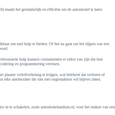
t maakt het gemakkelijk en efficiënt om de autosleutel te laten
hikbaar om snel hulp te bieden. Of het nu gaat om het slijpen van een
 nood.
professionele hulp kunnen consumenten er zeker van zijn dat hun
e codering en programmering vereisen.
r plaatse verlofverlening te krijgen, wat betekent dat verloren of
r elke autobezitter die niet met ongemakken wil blijven zitten.
ce in te schakelen, zoals autosleutelaanhuis.nl, voor het maken van een