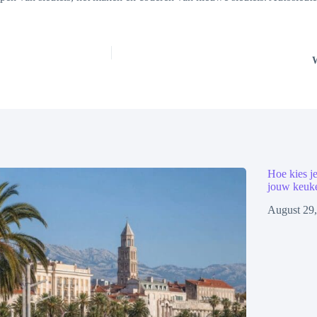
W
Hoe kies j
jouw keuk
August 29