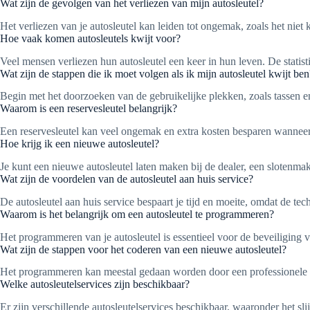
Wat zijn de gevolgen van het verliezen van mijn autosleutel?
Het verliezen van je autosleutel kan leiden tot ongemak, zoals het niet
Hoe vaak komen autosleutels kwijt voor?
Veel mensen verliezen hun autosleutel een keer in hun leven. De stati
Wat zijn de stappen die ik moet volgen als ik mijn autosleutel kwijt ben
Begin met het doorzoeken van de gebruikelijke plekken, zoals tassen en
Waarom is een reservesleutel belangrijk?
Een reservesleutel kan veel ongemak en extra kosten besparen wanneer je
Hoe krijg ik een nieuwe autosleutel?
Je kunt een nieuwe autosleutel laten maken bij de dealer, een slotenmake
Wat zijn de voordelen van de autosleutel aan huis service?
De autosleutel aan huis service bespaart je tijd en moeite, omdat de t
Waarom is het belangrijk om een autosleutel te programmeren?
Het programmeren van je autosleutel is essentieel voor de beveiliging 
Wat zijn de stappen voor het coderen van een nieuwe autosleutel?
Het programmeren kan meestal gedaan worden door een professionele die
Welke autosleutelservices zijn beschikbaar?
Er zijn verschillende autosleutelservices beschikbaar, waaronder het sl