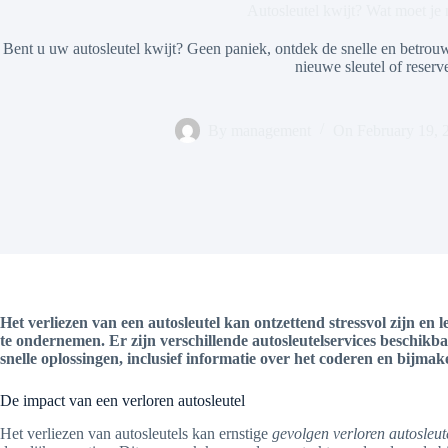
Autosleutel kwijt? Wat moet je
Bent u uw autosleutel kwijt? Geen paniek, ontdek de snelle en betrouw
nieuwe sleutel of reserv
By
management
On
February 19, 
Het verliezen van een autosleutel kan ontzettend stressvol zijn en l
te ondernemen. Er zijn verschillende autosleutelservices beschikb
snelle oplossingen, inclusief informatie over het coderen en bijma
De impact van een verloren autosleutel
Het verliezen van autosleutels kan ernstige
gevolgen verloren autosleut