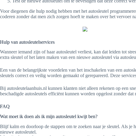
Test de nieuwe autosleutel om te bevestigen dat deze correct wer
Voor diegenen die hulp nodig hebben met het autosleutel programmeren o
coderen zonder dat men zich zorgen hoeft te maken over het vervoer na
Hulp van autosleutelservices
Wanneer iemand zijn of haar autosleutel verliest, kan dat leiden tot st
extra sleutel of het laten maken van een nieuwe autosleutel via autosleu
Een van de belangrijkste voordelen van het inschakelen van een autosle
sleutels correct en veilig worden gemaakt of gerepareerd. Deze service
Bij autosleutelaanhuis.nl kunnen klanten niet alleen rekenen op een sne
beschadigde autosleutels efficiënt kunnen worden opgelost zonder dat m
FAQ
Wat moet ik doen als ik mijn autosleutel kwijt ben?
Blijf kalm en doorloop de stappen om te zoeken naar je sleutel. Als je
nieuwe autosleutel.