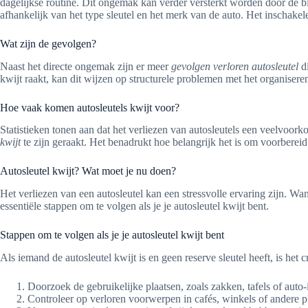
dagelijkse routine. Dit ongemak kan verder versterkt worden door de 
afhankelijk van het type sleutel en het merk van de auto. Het inschak
Wat zijn de gevolgen?
Naast het directe ongemak zijn er meer
gevolgen verloren autosleutel
di
kwijt raakt, kan dit wijzen op structurele problemen met het organiser
Hoe vaak komen autosleutels kwijt voor?
Statistieken tonen aan dat het verliezen van autosleutels een veelvoo
kwijt
te zijn geraakt. Het benadrukt hoe belangrijk het is om voorbereid
Autosleutel kwijt? Wat moet je nu doen?
Het verliezen van een autosleutel kan een stressvolle ervaring zijn. Wan
essentiële stappen om te volgen als je je autosleutel kwijt bent.
Stappen om te volgen als je je autosleutel kwijt bent
Als iemand de autosleutel kwijt is en geen reserve sleutel heeft, is he
Doorzoek de gebruikelijke plaatsen, zoals zakken, tafels of auto-i
Controleer op verloren voorwerpen in cafés, winkels of andere 