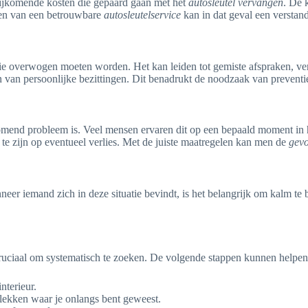
bijkomende kosten die gepaard gaan met het
autosleutel vervangen
. De 
elen van een betrouwbare
autosleutelservice
kan in dat geval een verstandi
e overwogen moeten worden. Het kan leiden tot gemiste afspraken, vert
en van persoonlijke bezittingen. Dit benadrukt de noodzaak van preventi
rkomend probleem is. Veel mensen ervaren dit op een bepaald moment in
 te zijn op eventueel verlies. Met de juiste maatregelen kan men de
gevo
neer iemand zich in deze situatie bevindt, is het belangrijk om kalm te 
t cruciaal om systematisch te zoeken. De volgende stappen kunnen helpen
nterieur.
plekken waar je onlangs bent geweest.