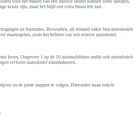
kosten voor het maken van een nieuwe sleutel kunnen soms oplopen,
ge keuze zijn, maar het blijft een extra financiële last.
ragingen en frustraties. Bovendien, als iemand vaker hun autosleutels
eve maatregelen, zoals het hebben van een reserve autosleutel.
 hun leven. Ongeveer 1 op de 10 automobilisten meldt ooit
autosleutels
lgen verloren autosleutel
minimaliseren.
blijven en de juiste stappen te volgen. Hieronder staan enkele
: