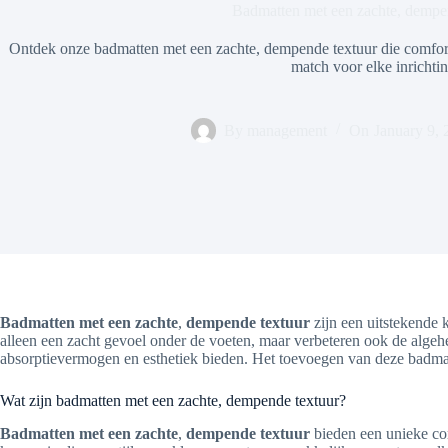
Badmatten met een zachte, dempe
Ontdek onze badmatten met een zachte, dempende textuur die comfort
match voor elke inrichtin
By
management
On
January 9, 
Badmatten met een zachte
,
dempende textuur
zijn een uitstekende 
alleen een zacht gevoel onder de voeten, maar verbeteren ook de algeh
absorptievermogen en esthetiek bieden. Het toevoegen van deze badmatten
Wat zijn badmatten met een zachte, dempende textuur?
Badmatten met een zachte
,
dempende textuur
bieden een unieke com