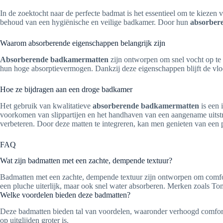
In de zoektocht naar de perfecte badmat is het essentieel om te kiezen 
behoud van een hygiënische en veilige badkamer. Door hun
absorber
Waarom absorberende eigenschappen belangrijk zijn
Absorberende badkamermatten
zijn ontworpen om snel vocht op te 
hun hoge absorptievermogen. Dankzij deze eigenschappen blijft de vloer
Hoe ze bijdragen aan een droge badkamer
Het gebruik van kwalitatieve
absorberende badkamermatten
is een 
voorkomen van slippartijen en het handhaven van een aangename uitstr
verbeteren. Door deze matten te integreren, kan men genieten van een 
FAQ
Wat zijn badmatten met een zachte, dempende textuur?
Badmatten met een zachte, dempende textuur zijn ontworpen om comfort
een pluche uiterlijk, maar ook snel water absorberen. Merken zoals To
Welke voordelen bieden deze badmatten?
Deze badmatten bieden tal van voordelen, waaronder verhoogd comfort, 
op uitglijden groter is.