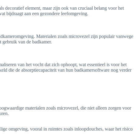
als decoratief element, maar zijn ook van cruciaal belang voor het
wat bijdraagt aan een gezondere leefomgeving.
 badkameromgeving. Materialen zoals microvezel zijn populair vanwege
et gebruik van de badkamer.
aliseren van het vocht dat zich ophoopt, wat essentieel is voor het
eld die de absorptiecapaciteit van hun badkamersoftware nog verder
gwaardige materialen zoals microvezel, die niet alleen zorgen voor
uren.
ige omgeving, vooral in ruimtes zoals inloopdouches, waar het risico