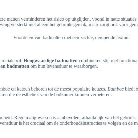
eze matten verminderen het risico op uitglijden, vooral in natte situatie
ing versterkt niet alleen het gebruiksgemak, maar zorgt ook voor gem
ruciale rol.
Hoogwaardige badmatten
combineren stijl met functional
van badmatten
om hun levensduur te waarborgen.
boe en katoen behoren tot de meest populaire keuzes.
Bamboe
biedt e
xturen die de esthetiek van de badkamer kunnen verbeteren.
mheid. Regelmatig wassen is aanbevolen, afhankelijk van het gebruik.
nsduur is het cruciaal om de onderhoudsinstructies te volgen en de mat