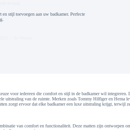
nde textuur
 en stijl toevoegen aan uw badkamer. Perfecte
g.
2025
In
Wonen
keuze voor iedereen die comfort en stijl in de badkamer wil integreren.
ele uitstraling van de ruimte. Merken zoals Tommy Hilfiger en Hema le
 zorgt ervoor dat elke badkamer een luxe uitstraling krijgt, terwijl ze
binatie van comfort en functionaliteit. Deze matten zijn ontworpen om e