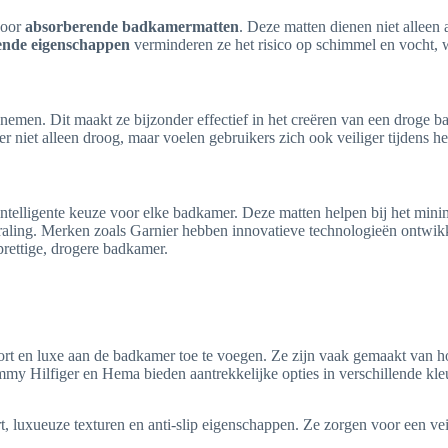
voor
absorberende badkamermatten
. Deze matten dienen niet alleen 
ende eigenschappen
verminderen ze het risico op schimmel en vocht, 
nemen. Dit maakt ze bijzonder effectief in het creëren van een droge
 niet alleen droog, maar voelen gebruikers zich ook veiliger tijdens h
intelligente keuze voor elke badkamer. Deze matten helpen bij het minim
aling. Merken zoals Garnier hebben innovatieve technologieën ontwikk
prettige, drogere badkamer.
 en luxe aan de badkamer toe te voegen. Ze zijn vaak gemaakt van hoo
mmy Hilfiger en Hema bieden aantrekkelijke opties in verschillende kle
luxueuze texturen en anti-slip eigenschappen. Ze zorgen voor een veil