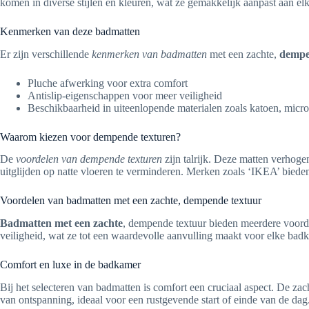
komen in diverse stijlen en kleuren, wat ze gemakkelijk aanpast aan 
Kenmerken van deze badmatten
Er zijn verschillende
kenmerken van badmatten
met een zachte,
dempe
Pluche afwerking voor extra comfort
Antislip-eigenschappen voor meer veiligheid
Beschikbaarheid in uiteenlopende materialen zoals katoen, micro
Waarom kiezen voor dempende texturen?
De
voordelen van dempende texturen
zijn talrijk. Deze matten verhoge
uitglijden op natte vloeren te verminderen. Merken zoals ‘IKEA’ bieden 
Voordelen van badmatten met een zachte, dempende textuur
Badmatten met een zachte
, dempende textuur bieden meerdere voord
veiligheid, wat ze tot een waardevolle aanvulling maakt voor elke badk
Comfort en luxe in de badkamer
Bij het selecteren van badmatten is comfort een cruciaal aspect. De za
van ontspanning, ideaal voor een rustgevende start of einde van de da