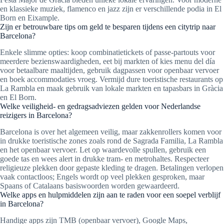
en klassieke muziek, flamenco en jazz zijn er verschillende podia in El
Born en Eixample.
Zijn er betrouwbare tips om geld te besparen tijdens een citytrip naar
Barcelona?
Enkele slimme opties: koop combinatietickets of passe-partouts voor
meerdere bezienswaardigheden, eet bij markten of kies menu del día
voor betaalbare maaltijden, gebruik dagpassen voor openbaar vervoer
en boek accommodaties vroeg. Vermijd dure toeristische restaurants op
La Rambla en maak gebruik van lokale markten en tapasbars in Gràcia
en El Born.
Welke veiligheid- en gedragsadviezen gelden voor Nederlandse
reizigers in Barcelona?
Barcelona is over het algemeen veilig, maar zakkenrollers komen voor
in drukke toeristische zones zoals rond de Sagrada Familia, La Rambla
en het openbaar vervoer. Let op waardevolle spullen, gebruik een
goede tas en wees alert in drukke tram- en metrohaltes. Respecteer
religieuze plekken door gepaste kleding te dragen. Betalingen verlopen
vaak contactloos; Engels wordt op veel plekken gesproken, maar
Spaans of Catalaans basiswoorden worden gewaardeerd.
Welke apps en hulpmiddelen zijn aan te raden voor een soepel verblijf
in Barcelona?
Handige apps zijn TMB (openbaar vervoer), Google Maps,