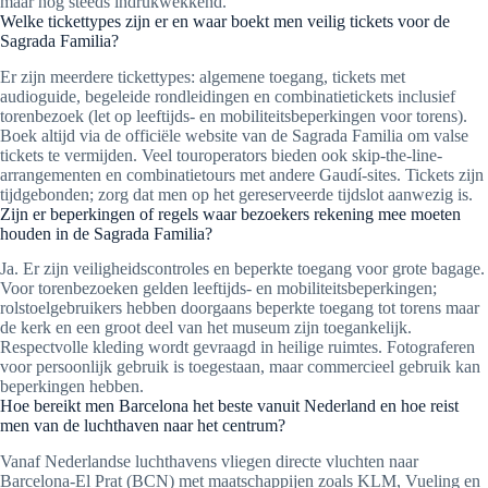
maar nog steeds indrukwekkend.
Welke tickettypes zijn er en waar boekt men veilig tickets voor de
Sagrada Familia?
Er zijn meerdere tickettypes: algemene toegang, tickets met
audioguide, begeleide rondleidingen en combinatietickets inclusief
torenbezoek (let op leeftijds- en mobiliteitsbeperkingen voor torens).
Boek altijd via de officiële website van de Sagrada Familia om valse
tickets te vermijden. Veel touroperators bieden ook skip-the-line-
arrangementen en combinatietours met andere Gaudí-sites. Tickets zijn
tijdgebonden; zorg dat men op het gereserveerde tijdslot aanwezig is.
Zijn er beperkingen of regels waar bezoekers rekening mee moeten
houden in de Sagrada Familia?
Ja. Er zijn veiligheidscontroles en beperkte toegang voor grote bagage.
Voor torenbezoeken gelden leeftijds- en mobiliteitsbeperkingen;
rolstoelgebruikers hebben doorgaans beperkte toegang tot torens maar
de kerk en een groot deel van het museum zijn toegankelijk.
Respectvolle kleding wordt gevraagd in heilige ruimtes. Fotograferen
voor persoonlijk gebruik is toegestaan, maar commercieel gebruik kan
beperkingen hebben.
Hoe bereikt men Barcelona het beste vanuit Nederland en hoe reist
men van de luchthaven naar het centrum?
Vanaf Nederlandse luchthavens vliegen directe vluchten naar
Barcelona-El Prat (BCN) met maatschappijen zoals KLM, Vueling en