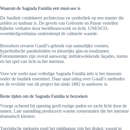
Waarom de Sagrada Familia een must-see is
De basiliek combineert architectuur en symboliek op een manier die
zelden zo tastbaar is. De gevels van Geboorte en Passie vertellen
bijbelse verhalen door beeldhouwwerk en licht. UNESCO-
werelderfgoedstatus onderstreept de culturele waarde.
Bezoekers ervaren Gaudí’s gebruik van natuurlijke vormen,
hyperbolische paraboloïden en kleurrijke glas-in-loodramen.
Fotomomenten zijn overal aanwezig: indrukwekkende façades, torens
en het spel van licht in het interieur.
Voor wie zoekt naar volledige Sagrada Familia info is het museum
onder de basiliek essentieel. Daar staat uitleg over Gaudí’s methodes
en de evolutie van dit project dat sinds 1882 in aanbouw is.
Beste tijden om de Sagrada Familia te bezoeken
Vroege ochtend bij opening geeft rustige paden en zacht licht door de
ramen. Late namiddag produceert warme zonnestralen die het interieur
dramatisch kleuren.
Toeristische piekuren rond het middaguur zijn het drukst, vooral in