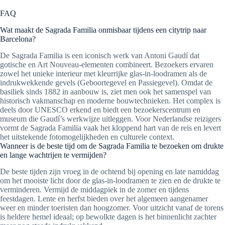
FAQ
Wat maakt de Sagrada Familia onmisbaar tijdens een citytrip naar
Barcelona?
De Sagrada Familia is een iconisch werk van Antoni Gaudí dat
gotische en Art Nouveau-elementen combineert. Bezoekers ervaren
zowel het unieke interieur met kleurrijke glas-in-loodramen als de
indrukwekkende gevels (Geboortegevel en Passiegevel). Omdat de
basiliek sinds 1882 in aanbouw is, ziet men ook het samenspel van
historisch vakmanschap en moderne bouwtechnieken. Het complex is
deels door UNESCO erkend en biedt een bezoekerscentrum en
museum die Gaudí’s werkwijze uitleggen. Voor Nederlandse reizigers
vormt de Sagrada Familia vaak het kloppend hart van de reis en levert
het uitstekende fotomogelijkheden en culturele context.
Wanneer is de beste tijd om de Sagrada Familia te bezoeken om drukte
en lange wachtrijen te vermijden?
De beste tijden zijn vroeg in de ochtend bij opening en late namiddag
om het mooiste licht door de glas-in-loodramen te zien en de drukte te
verminderen. Vermijd de middagpiek in de zomer en tijdens
feestdagen. Lente en herfst bieden over het algemeen aangenamer
weer en minder toeristen dan hoogzomer. Voor uitzicht vanaf de torens
is heldere hemel ideaal; op bewolkte dagen is het binnenlicht zachter