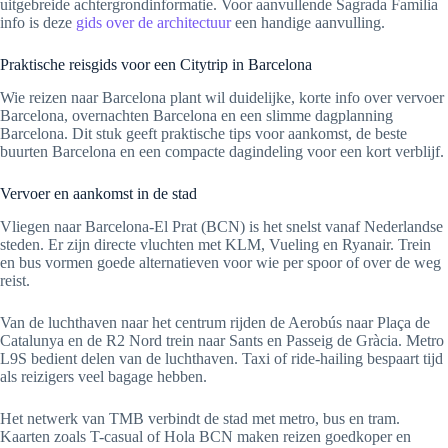
uitgebreide achtergrondinformatie. Voor aanvullende Sagrada Familia
info is deze
gids over de architectuur
een handige aanvulling.
Praktische reisgids voor een Citytrip in Barcelona
Wie reizen naar Barcelona plant wil duidelijke, korte info over vervoer
Barcelona, overnachten Barcelona en een slimme dagplanning
Barcelona. Dit stuk geeft praktische tips voor aankomst, de beste
buurten Barcelona en een compacte dagindeling voor een kort verblijf.
Vervoer en aankomst in de stad
Vliegen naar Barcelona-El Prat (BCN) is het snelst vanaf Nederlandse
steden. Er zijn directe vluchten met KLM, Vueling en Ryanair. Trein
en bus vormen goede alternatieven voor wie per spoor of over de weg
reist.
Van de luchthaven naar het centrum rijden de Aerobús naar Plaça de
Catalunya en de R2 Nord trein naar Sants en Passeig de Gràcia. Metro
L9S bedient delen van de luchthaven. Taxi of ride-hailing bespaart tijd
als reizigers veel bagage hebben.
Het netwerk van TMB verbindt de stad met metro, bus en tram.
Kaarten zoals T-casual of Hola BCN maken reizen goedkoper en