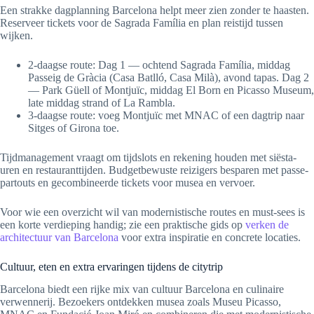
Een strakke dagplanning Barcelona helpt meer zien zonder te haasten.
Reserveer tickets voor de Sagrada Família en plan reistijd tussen
wijken.
2-daagse route: Dag 1 — ochtend Sagrada Família, middag
Passeig de Gràcia (Casa Batlló, Casa Milà), avond tapas. Dag 2
— Park Güell of Montjuïc, middag El Born en Picasso Museum,
late middag strand of La Rambla.
3-daagse route: voeg Montjuïc met MNAC of een dagtrip naar
Sitges of Girona toe.
Tijdmanagement vraagt om tijdslots en rekening houden met siësta-
uren en restauranttijden. Budgetbewuste reizigers besparen met passe-
partouts en gecombineerde tickets voor musea en vervoer.
Voor wie een overzicht wil van modernistische routes en must-sees is
een korte verdieping handig; zie een praktische gids op
verken de
architectuur van Barcelona
voor extra inspiratie en concrete locaties.
Cultuur, eten en extra ervaringen tijdens de citytrip
Barcelona biedt een rijke mix van cultuur Barcelona en culinaire
verwennerij. Bezoekers ontdekken musea zoals Museu Picasso,