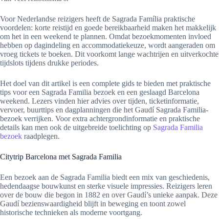
Voor Nederlandse reizigers heeft de Sagrada Família praktische
voordelen: korte reistijd en goede bereikbaarheid maken het makkelijk
om het in een weekend te plannen. Omdat bezoekmomenten invloed
hebben op dagindeling en accommodatiekeuze, wordt aangeraden om
vroeg tickets te boeken. Dit voorkomt lange wachtrijen en uitverkochte
tijdslots tijdens drukke periodes.
Het doel van dit artikel is een complete gids te bieden met praktische
tips voor een Sagrada Familia bezoek en een geslaagd Barcelona
weekend. Lezers vinden hier advies over tijden, ticketinformatie,
vervoer, buurttips en dagplanningen die het Gaudí Sagrada Familia-
bezoek verrijken. Voor extra achtergrondinformatie en praktische
details kan men ook de uitgebreide toelichting op
Sagrada Familia
bezoek
raadplegen.
Citytrip Barcelona met Sagrada Familia
Een bezoek aan de Sagrada Familia biedt een mix van geschiedenis,
hedendaagse bouwkunst en sterke visuele impressies. Reizigers leren
over de bouw die begon in 1882 en over Gaudí’s unieke aanpak. Deze
Gaudí bezienswaardigheid blijft in beweging en toont zowel
historische technieken als moderne voortgang.