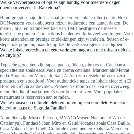
Welke vervoerpassen of opties zijn handig voor meerdere dagen
openbaar vervoer in Barcelona?
Handige opties zijn de T-casual (meerdere enkele ritten) en de Hola
BCN-passen voor onbeperkt reizen gedurende een aantal dagen. De
metro-, bus- en tramnetwerken van TMB bestrijken de meeste
toeristische punten. Contactloos betalen werkt in veel voertuigen. Voor
korte afstanden en prettige ontdekkingen zijn wandelen, fietsen of e-
steps ook populair, maar let op lokale verkeersregels en veiligheid.
Welke lokale gerechten en eetervaringen mag men niet missen tijdens
de citytrip?
Typische gerechten zijn tapas, paella, fideuà, pintxos en Catalaanse
specialiteiten zoals escalivada en crema catalana. Markten als Mercat
de la Boqueria en Mercat de Sant Antoni zijn uitstekend voor verse
producten en streetfood. Voor authentieke tapas en lokale sfeer zijn El
Born en Gràcia aanbevolen. Probeer vermouth of Cava en overweeg
menu del día of marktmenu’s voor betere prijzen. Voor populaire
restaurants is reserveren aan te raden.
Welke musea en culturele plekken horen bij een complete Barcelona-
beleving naast de Sagrada Familia?
Aanraders zijn Museu Picasso, MNAC (Museu Nacional d’Art de
Catalunya), Fundació Joan Miró en Gaudí-locaties zoals Casa Batlló,
Casa Milà en Park Güell. Culturele evenementen zoals La Mercè en
Festa Major de Gràcia bieden unieke lokale ervaringen. Voor moderne