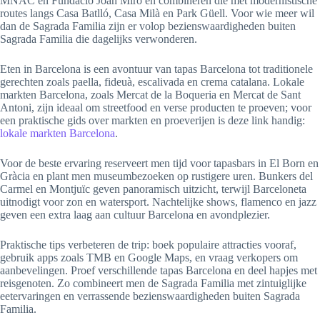
MNAC en Fundació Joan Miró en combineren die met modernistische
routes langs Casa Batlló, Casa Milà en Park Güell. Voor wie meer wil
dan de Sagrada Familia zijn er volop bezienswaardigheden buiten
Sagrada Familia die dagelijks verwonderen.
Eten in Barcelona is een avontuur van tapas Barcelona tot traditionele
gerechten zoals paella, fideuà, escalivada en crema catalana. Lokale
markten Barcelona, zoals Mercat de la Boqueria en Mercat de Sant
Antoni, zijn ideaal om streetfood en verse producten te proeven; voor
een praktische gids over markten en proeverijen is deze link handig:
lokale markten Barcelona
.
Voor de beste ervaring reserveert men tijd voor tapasbars in El Born en
Gràcia en plant men museumbezoeken op rustigere uren. Bunkers del
Carmel en Montjuïc geven panoramisch uitzicht, terwijl Barceloneta
uitnodigt voor zon en watersport. Nachtelijke shows, flamenco en jazz
geven een extra laag aan cultuur Barcelona en avondplezier.
Praktische tips verbeteren de trip: boek populaire attracties vooraf,
gebruik apps zoals TMB en Google Maps, en vraag verkopers om
aanbevelingen. Proef verschillende tapas Barcelona en deel hapjes met
reisgenoten. Zo combineert men de Sagrada Familia met zintuiglijke
eetervaringen en verrassende bezienswaardigheden buiten Sagrada
Familia.