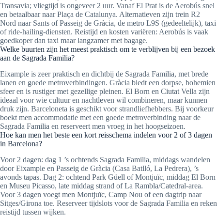
Transavia; vliegtijd is ongeveer 2 uur. Vanaf El Prat is de Aerobús snel
en betaalbaar naar Plaça de Catalunya. Alternatieven zijn trein R2
Nord naar Sants of Passeig de Gràcia, de metro L9S (gedeeltelijk), taxi
of ride-hailing-diensten. Reistijd en kosten variëren: Aerobús is vaak
goedkoper dan taxi maar langzamer met bagage.
Welke buurten zijn het meest praktisch om te verblijven bij een bezoek
aan de Sagrada Familia?
Eixample is zeer praktisch en dichtbij de Sagrada Familia, met brede
lanen en goede metroverbindingen. Gràcia biedt een dorpse, bohemien
sfeer en is rustiger met gezellige pleinen. El Born en Ciutat Vella zijn
ideaal voor wie cultuur en nachtleven wil combineren, maar kunnen
druk zijn. Barceloneta is geschikt voor strandliefhebbers. Bij voorkeur
boekt men accommodatie met een goede metroverbinding naar de
Sagrada Familia en reserveert men vroeg in het hoogseizoen.
Hoe kan men het beste een kort reisschema indelen voor 2 of 3 dagen
in Barcelona?
Voor 2 dagen: dag 1 ’s ochtends Sagrada Familia, middags wandelen
door Eixample en Passeig de Gràcia (Casa Batlló, La Pedrera), ’s
avonds tapas. Dag 2: ochtend Park Güell of Montjuïc, middag El Born
en Museu Picasso, late middag strand of La Rambla/Catedral-area.
Voor 3 dagen voegt men Montjuïc, Camp Nou of een dagtrip naar
Sitges/Girona toe. Reserveer tijdslots voor de Sagrada Familia en reken
reistijd tussen wijken.