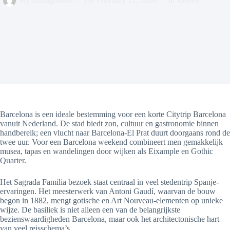
By
management
On
February 21, 2026
In
Reizen
Barcelona is een ideale bestemming voor een korte Citytrip Barcelona
vanuit Nederland. De stad biedt zon, cultuur en gastronomie binnen
handbereik; een vlucht naar Barcelona-El Prat duurt doorgaans rond de
twee uur. Voor een Barcelona weekend combineert men gemakkelijk
musea, tapas en wandelingen door wijken als Eixample en Gothic
Quarter.
Het Sagrada Familia bezoek staat centraal in veel stedentrip Spanje-
ervaringen. Het meesterwerk van Antoni Gaudí, waarvan de bouw
begon in 1882, mengt gotische en Art Nouveau-elementen op unieke
wijze. De basiliek is niet alleen een van de belangrijkste
bezienswaardigheden Barcelona, maar ook het architectonische hart
van veel reisschema’s.