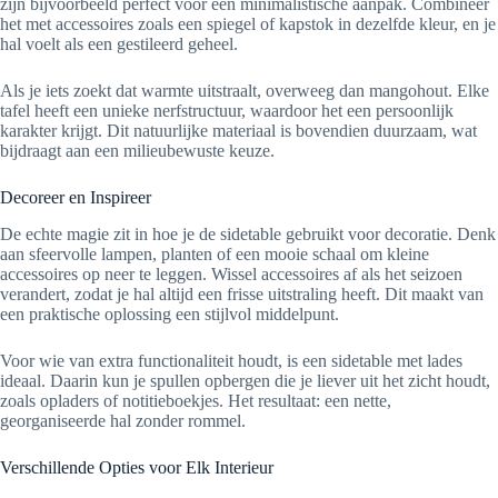
zijn bijvoorbeeld perfect voor een minimalistische aanpak. Combineer
het met accessoires zoals een spiegel of kapstok in dezelfde kleur, en je
hal voelt als een gestileerd geheel.
Als je iets zoekt dat warmte uitstraalt, overweeg dan mangohout. Elke
tafel heeft een unieke nerfstructuur, waardoor het een persoonlijk
karakter krijgt. Dit natuurlijke materiaal is bovendien duurzaam, wat
bijdraagt aan een milieubewuste keuze.
Decoreer en Inspireer
De echte magie zit in hoe je de sidetable gebruikt voor decoratie. Denk
aan sfeervolle lampen, planten of een mooie schaal om kleine
accessoires op neer te leggen. Wissel accessoires af als het seizoen
verandert, zodat je hal altijd een frisse uitstraling heeft. Dit maakt van
een praktische oplossing een stijlvol middelpunt.
Voor wie van extra functionaliteit houdt, is een sidetable met lades
ideaal. Daarin kun je spullen opbergen die je liever uit het zicht houdt,
zoals opladers of notitieboekjes. Het resultaat: een nette,
georganiseerde hal zonder rommel.
Verschillende Opties voor Elk Interieur