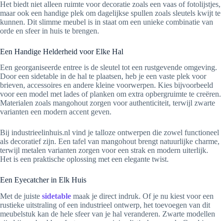
Het biedt niet alleen ruimte voor decoratie zoals een vaas of fotolijstjes,
maar ook een handige plek om dagelijkse spullen zoals sleutels kwijt te
kunnen. Dit slimme meubel is in staat om een unieke combinatie van
orde en sfeer in huis te brengen.
Een Handige Helderheid voor Elke Hal
Een georganiseerde entree is de sleutel tot een rustgevende omgeving.
Door een sidetable in de hal te plaatsen, heb je een vaste plek voor
brieven, accessoires en andere kleine voorwerpen. Kies bijvoorbeeld
voor een model met lades of planken om extra opbergruimte te creëren.
Materialen zoals mangohout zorgen voor authenticiteit, terwijl zwarte
varianten een modern accent geven.
Bij industrieelinhuis.nl vind je talloze ontwerpen die zowel functioneel
als decoratief zijn. Een tafel van mangohout brengt natuurlijke charme,
terwijl metalen varianten zorgen voor een strak en modern uiterlijk.
Het is een praktische oplossing met een elegante twist.
Een Eyecatcher in Elk Huis
Met de juiste
sidetable
maak je direct indruk. Of je nu kiest voor een
rustieke uitstraling of een industrieel ontwerp, het toevoegen van dit
meubelstuk kan de hele sfeer van je hal veranderen. Zwarte modellen