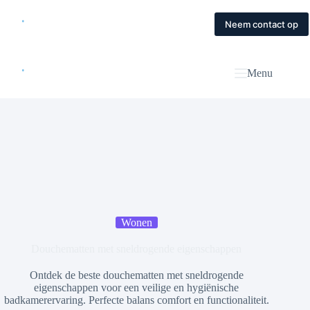
Skip
to
Home
Diensten
Magazine
Contact
Neem contact op
content
Menu
Wonen
Douchematten met sneldrogende eigenschappen
Ontdek de beste douchematten met sneldrogende
eigenschappen voor een veilige en hygiënische
badkamerervaring. Perfecte balans comfort en functionaliteit.