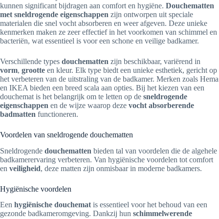
kunnen significant bijdragen aan comfort en hygiëne.
Douchematten
met sneldrogende eigenschappen
zijn ontworpen uit speciale
materialen die snel vocht absorberen en weer afgeven. Deze unieke
kenmerken maken ze zeer effectief in het voorkomen van schimmel en
bacteriën, wat essentieel is voor een schone en veilige badkamer.
Verschillende types
douchematten
zijn beschikbaar, variërend in
vorm
,
grootte
en kleur. Elk type biedt een unieke esthetiek, gericht op
het verbeteren van de uitstraling van de badkamer. Merken zoals Hema
en IKEA bieden een breed scala aan opties. Bij het kiezen van een
douchemat is het belangrijk om te letten op de
sneldrogende
eigenschappen
en de wijze waarop deze
vocht absorberende
badmatten
functioneren.
Voordelen van sneldrogende douchematten
Sneldrogende
douchematten
bieden tal van voordelen die de algehele
badkamerervaring verbeteren. Van hygiënische voordelen tot comfort
en
veiligheid
, deze matten zijn onmisbaar in moderne badkamers.
Hygiënische voordelen
Een
hygiënische douchemat
is essentieel voor het behoud van een
gezonde badkameromgeving. Dankzij hun
schimmelwerende