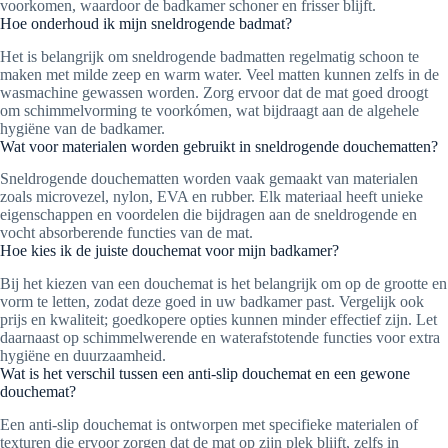
voorkomen, waardoor de badkamer schoner en frisser blijft.
Hoe onderhoud ik mijn sneldrogende badmat?
Het is belangrijk om sneldrogende badmatten regelmatig schoon te
maken met milde zeep en warm water. Veel matten kunnen zelfs in de
wasmachine gewassen worden. Zorg ervoor dat de mat goed droogt
om schimmelvorming te voorkómen, wat bijdraagt aan de algehele
hygiëne van de badkamer.
Wat voor materialen worden gebruikt in sneldrogende douchematten?
Sneldrogende douchematten worden vaak gemaakt van materialen
zoals microvezel, nylon, EVA en rubber. Elk materiaal heeft unieke
eigenschappen en voordelen die bijdragen aan de sneldrogende en
vocht absorberende functies van de mat.
Hoe kies ik de juiste douchemat voor mijn badkamer?
Bij het kiezen van een douchemat is het belangrijk om op de grootte en
vorm te letten, zodat deze goed in uw badkamer past. Vergelijk ook
prijs en kwaliteit; goedkopere opties kunnen minder effectief zijn. Let
daarnaast op schimmelwerende en waterafstotende functies voor extra
hygiëne en duurzaamheid.
Wat is het verschil tussen een anti-slip douchemat en een gewone
douchemat?
Een anti-slip douchemat is ontworpen met specifieke materialen of
texturen die ervoor zorgen dat de mat op zijn plek blijft, zelfs in