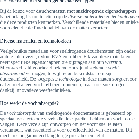
Douchematten met sneldrogende eigenschappen
Bij de keuze voor
douchematten met sneldrogende eigenschappen
is het belangrijk om te letten op de
diverse materialen
en
technologieën
die deze producten kenmerken. Verschillende materialen bieden unieke
voordelen die de functionaliteit van de matten verbeteren.
Diverse materialen en technologieën
Veelgebruikte materialen voor sneldrogende douchematten zijn onder
andere microvezel, nylon, EVA en rubber. Elk van deze materialen
heeft specifieke eigenschappen die bijdragen aan hun
werking
.
Microvezel is bijvoorbeeld bekend om zijn uitstekende
vocht
absorberend
vermogen, terwijl nylon bekendstaat om zijn
duurzaamheid. De toegepaste
technologie
in deze matten zorgt ervoor
dat ze niet alleen vocht efficiënt opnemen, maar ook snel drogen
dankzij innovatieve weeftechnieken.
Hoe werkt de vochtabsorptie?
De
vochtabsorptie
van sneldrogende douchematten is gebaseerd op
speciaal geselecteerde vezels die de capaciteit hebben om vocht op te
vangen. Deze vezels zijn ontworpen om het vocht snel te laten
verdampen, wat essentieel is voor de effectiviteit van de matten. Dit
mechanisme garandeert langdurige prestaties en helpt