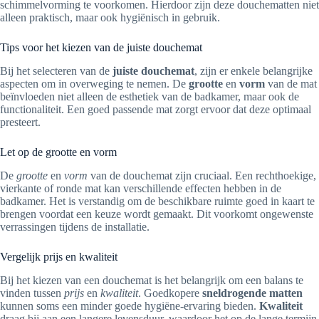
schimmelvorming te voorkomen. Hierdoor zijn deze douchematten niet
alleen praktisch, maar ook hygiënisch in gebruik.
Tips voor het kiezen van de juiste douchemat
Bij het selecteren van de
juiste douchemat
, zijn er enkele belangrijke
aspecten om in overweging te nemen. De
grootte
en
vorm
van de mat
beïnvloeden niet alleen de esthetiek van de badkamer, maar ook de
functionaliteit. Een goed passende mat zorgt ervoor dat deze optimaal
presteert.
Let op de grootte en vorm
De
grootte
en
vorm
van de douchemat zijn cruciaal. Een rechthoekige,
vierkante of ronde mat kan verschillende effecten hebben in de
badkamer. Het is verstandig om de beschikbare ruimte goed in kaart te
brengen voordat een keuze wordt gemaakt. Dit voorkomt ongewenste
verrassingen tijdens de installatie.
Vergelijk prijs en kwaliteit
Bij het kiezen van een douchemat is het belangrijk om een balans te
vinden tussen
prijs
en
kwaliteit
. Goedkopere
sneldrogende matten
kunnen soms een minder goede hygiëne-ervaring bieden.
Kwaliteit
draag bij aan een langere levensduur, waardoor het op de lange termijn