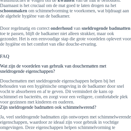
wasinstructies te volgen om de
kwaliteit
van de mat te behouden.
Daarnaast is het cruciaal om de mat goed te laten drogen na het
schoonmaken
om schimmelvorming te voorkomen, wat bijdraagt aan
de algehele hygiëne van de badkamer.
Door regelmatig en correct
onderhoud
van
sneldrogende badmatten
toe te passen, blijft de badkamer niet alleen strakker, maar ook
gezonder. Het is een eenvoudige stap die grote voordelen oplevert voor
de hygiëne en het comfort van elke douche-ervaring.
FAQ
Wat zijn de voordelen van gebruik van douchematten met
sneldrogende eigenschappen?
Douchematten met sneldrogende eigenschappen helpen bij het
behouden van een hygiënische omgeving in de badkamer door snel
vocht te absorberen en af te geven. Dit vermindert de kans op
schimmel en bacteriën, en zorgt voor een veiligere, comfortabele plek
voor gezinnen met kinderen en ouderen.
Zijn sneldrogende badmatten ook schimmelwerend?
Ja, veel sneldrogende badmatten zijn ontworpen met schimmelwerende
eigenschappen, waardoor ze ideaal zijn voor gebruik in vochtige
omgevingen. Deze eigenschappen helpen schimmelvorming te