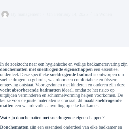
By
management
On
February 14, 2025
In
Wonen
In de zoektocht naar een hygiënische en veilige badkamerervaring zijn
douchematten met sneldrogende eigenschappen
een essentieel
onderdeel. Deze specifieke
sneldrogende badmat
is ontworpen om
snel te drogen na gebruik, waardoor een comfortabele en frissere
omgeving ontstaat. Voor gezinnen met kinderen en ouderen zijn deze
vocht absorberende badmatten
ideaal, omdat ze het risico op
uitglijden verminderen en schimmelvorming helpen voorkomen. De
keuze voor de juiste materialen is cruciaal; dit maakt
sneldrogende
matten
een waardevolle aanvulling op elke badkamer.
Wat zijn douchematten met sneldrogende eigenschappen?
Douchematten
zijn een essentieel onderdeel van elke badkamer en