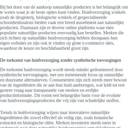
Bij het doen van de aankoop natuurlijke producten is het belangrijk om
te weten waar je de beste opties kunt vinden. Huidverzorging winkels
zoals de drogisterij, biologische winkels of gespecialiseerde
schoonheidssalons bieden vaak een breed assortiment aan natuurlijke
producten. Daarnaast zijn er diverse online platforms waar men
populaire natuurlijke producten eenvoudig kan bestellen. Merken die
zich richten op natuurlijke huidverzorging hebben doorgaans hun
eigen websites en zijn ook te vinden op grote e-commerce sites,
waardoor de keuze en beschikbaarheid groot zijn.
De toekomst van huidverzorging zonder synthetische toevoegingen
De toekomst huidverzorging wordt steeds minder gedomineerd door
synthetische toevoegingen, met een toenemende focus op natuurlijke
en duurzame alternatieven. Consumenten zijn zich steeds meer bewust
van de ingrediënten die ze aan hun huid aanbrengen, wat leidt tot een
grotere vraag naar transparantie van merken en eerlijke
productinformatie. Dit vormt een belangrijke basis voor de evolutie
van huidverzorgingsproducten die vrij zijn van schadelijke stoffen.
Trends in huidverzorging wijzen naar innovatieve natuurlijke
ingrediënten die zowel effectief als veilig zijn, zoals botanische
extracten en biologische oliën. Merken investeren steeds meer in
onderzoek naar deze natuurlijke huidverzorging ontwikkelingen en