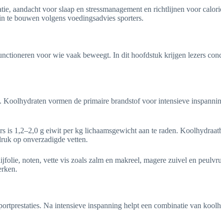
tie, aandacht voor slaap en stressmanagement en richtlijnen voor calori
in te bouwen volgens voedingsadvies sporters.
unctioneren voor wie vaak beweegt. In dit hoofdstuk krijgen lezers concr
. Koolhydraten vormen de primaire brandstof voor intensieve inspanning
ers is 1,2–2,0 g eiwit per kg lichaamsgewicht aan te raden. Koolhydraat
druk op onverzadigde vetten.
folie, noten, vette vis zoals zalm en makreel, magere zuivel en peulvr
erken.
ortprestaties. Na intensieve inspanning helpt een combinatie van koolh