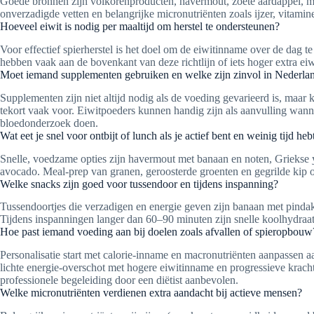
Goede bronnen zijn volkorenproducten, havermout, zoete aardappel, mag
onverzadigde vetten en belangrijke micronutriënten zoals ijzer, vitam
Hoeveel eiwit is nodig per maaltijd om herstel te ondersteunen?
Voor effectief spierherstel is het doel om de eiwitinname over de dag t
hebben vaak aan de bovenkant van deze richtlijn of iets hoger extra ei
Moet iemand supplementen gebruiken en welke zijn zinvol in Nederla
Supplementen zijn niet altijd nodig als de voeding gevarieerd is, maar 
tekort vaak voor. Eiwitpoeders kunnen handig zijn als aanvulling wanneer
bloedonderzoek doen.
Wat eet je snel voor ontbijt of lunch als je actief bent en weinig tijd heb
Snelle, voedzame opties zijn havermout met banaan en noten, Griekse
avocado. Meal-prep van granen, geroosterde groenten en gegrilde kip of
Welke snacks zijn goed voor tussendoor en tijdens inspanning?
Tussendoortjes die verzadigen en energie geven zijn banaan met pinda
Tijdens inspanningen langer dan 60–90 minuten zijn snelle koolhydraatbr
Hoe past iemand voeding aan bij doelen zoals afvallen of spieropbouw
Personalisatie start met calorie-inname en macronutriënten aanpassen a
lichte energie-overschot met hogere eiwitinname en progressieve krach
professionele begeleiding door een diëtist aanbevolen.
Welke micronutriënten verdienen extra aandacht bij actieve mensen?