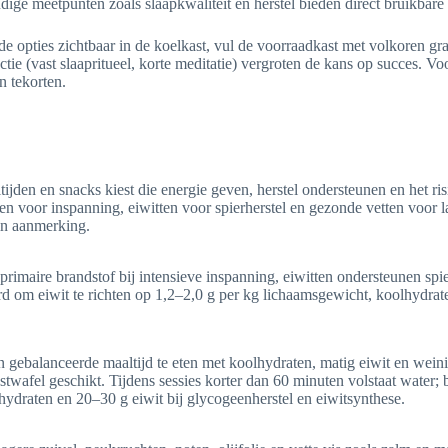
ige meetpunten zoals slaapkwaliteit en herstel bieden direct bruikbare
pties zichtbaar in de koelkast, vul de voorraadkast met volkoren gran
uctie (vast slaapritueel, korte meditatie) vergroten de kans op succes. V
n tekorten.
jden en snacks kiest die energie geven, herstel ondersteunen en het risi
n voor inspanning, eiwitten voor spierherstel en gezonde vetten voor la
in aanmerking.
 primaire brandstof bij intensieve inspanning, eiwitten ondersteunen sp
om eiwit te richten op 1,2–2,0 g per kg lichaamsgewicht, koolhydrat
een gebalanceerde maaltijd te eten met koolhydraten, matig eiwit en wei
ijstwafel geschikt. Tijdens sessies korter dan 60 minuten volstaat water;
ydraten en 20–30 g eiwit bij glycogeenherstel en eiwitsynthese.