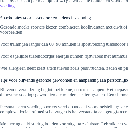
Het advies is om per maaltijd 20–40 g eiwit aan te houden en voldoende
voeding
.
Snackopties voor tussendoor en tijdens inspanning
Gezonde snacks sporters kiezen combineren koolhydraten met eiwit of
voorbeelden.
Voor trainingen langer dan 60–90 minuten is sportvoeding tussendoor aan
Voor dagelijkse tussendoortjes energie kunnen rijstwafels met hummus 
Wie allergieën heeft kiest alternatieven zoals peulvruchten, zaden en pla
Tips voor blijvende gezonde gewoonten en aanpassing aan persoonlijk
Blijvende verandering begint met kleine, concrete stappen. Het toepas
duurzame voedingsgewoonten die minder snel terugvallen. Een slimme 
Personaliseren voeding sporters vereist aandacht voor doelstelling: vet
complexe doelen of medische vragen is het verstandig een geregistreerde
Monitoring en bijsturing houden vooruitgang zichtbaar. Gebruik een vo