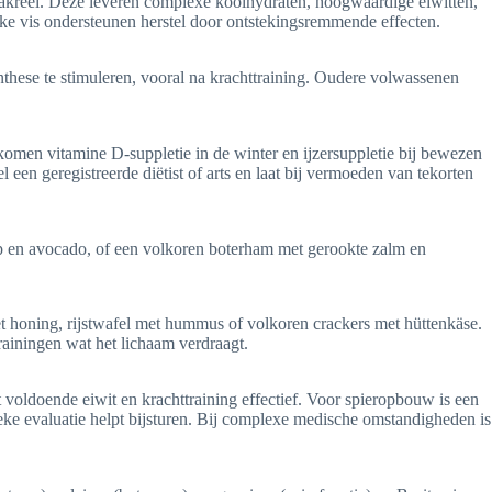
 makreel. Deze leveren complexe koolhydraten, hoogwaardige eiwitten,
ke vis ondersteunen herstel door ontstekingsremmende effecten.
ynthese te stimuleren, vooral na krachttraining. Oudere volwassenen
 komen vitamine D-suppletie in de winter en ijzersuppletie bij bewezen
 een geregistreerde diëtist of arts en laat bij vermoeden van tekorten
p en avocado, of een volkoren boterham met gerookte zalm en
t honing, rijstwafel met hummus of volkoren crackers met hüttenkäse.
rainingen wat het lichaam verdraagt.
t voldoende eiwit en krachttraining effectief. Voor spieropbouw is een
eke evaluatie helpt bijsturen. Bij complexe medische omstandigheden is