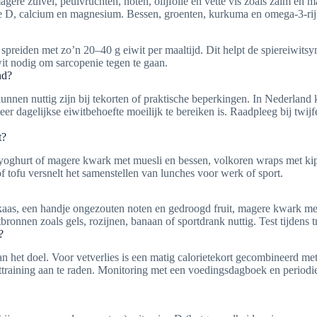
ere zuivel, peulvruchten, noten, olijfolie en vette vis zoals zalm en
ine D, calcium en magnesium. Bessen, groenten, kurkuma en omega-3-rij
e spreiden met zo’n 20–40 g eiwit per maaltijd. Dit helpt de spiereiwits
wit nodig om sarcopenie tegen te gaan.
nd?
kunnen nuttig zijn bij tekorten of praktische beperkingen. In Nederland
 dagelijkse eiwitbehoefte moeilijk te bereiken is. Raadpleeg bij twijfel
t?
 yoghurt of magere kwark met muesli en bessen, volkoren wraps met ki
 tofu versnelt het samenstellen van lunches voor werk of sport.
kaas, een handje ongezouten noten en gedroogd fruit, magere kwark me
onnen zoals gels, rozijnen, banaan of sportdrank nuttig. Test tijdens t
?
an het doel. Voor vetverlies is een matig calorietekort gecombineerd me
ttraining aan te raden. Monitoring met een voedingsdagboek en periodi