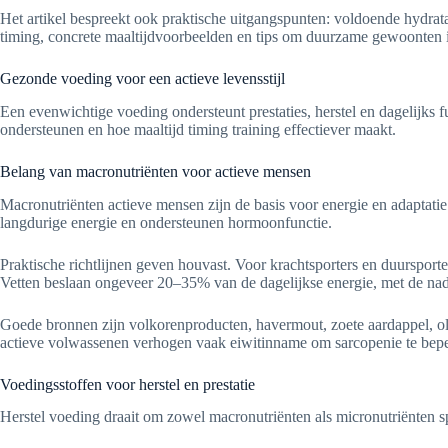
Het artikel bespreekt ook praktische uitgangspunten: voldoende hydrata
timing, concrete maaltijdvoorbeelden en tips om duurzame gewoonten 
Gezonde voeding voor een actieve levensstijl
Een evenwichtige voeding ondersteunt prestaties, herstel en dagelijks f
ondersteunen en hoe maaltijd timing training effectiever maakt.
Belang van macronutriënten voor actieve mensen
Macronutriënten actieve mensen zijn de basis voor energie en adaptatie
langdurige energie en ondersteunen hormoonfunctie.
Praktische richtlijnen geven houvast. Voor krachtsporters en duursport
Vetten beslaan ongeveer 20–35% van de dagelijkse energie, met de na
Goede bronnen zijn volkorenproducten, havermout, zoete aardappel, olij
actieve volwassenen verhogen vaak eiwitinname om sarcopenie te bep
Voedingsstoffen voor herstel en prestatie
Herstel voeding draait om zowel macronutriënten als micronutriënten sp