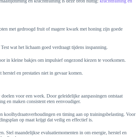
aaltijdtiming en krachttraining is deze bron nuttig:
krachttraining en
oten met gedroogd fruit of magere kwark met honing zijn goede
 Test wat het lichaam goed verdraagt tijdens inspanning.
voor in kleine bakjes om impulsief ongezond kiezen te voorkomen.
t herstel en prestaties niet in gevaar komen.
e doelen voor een week. Door geleidelijke aanpassingen ontstaat
ng en maken consistent eten eenvoudiger.
- en koolhydraatsverhoudingen en timing aan op trainingsbelasting. Voor
gsplan op maat krijgt dat veilig en effectief is.
en. Stel maandelijkse evaluatiemomenten in om energie, herstel en