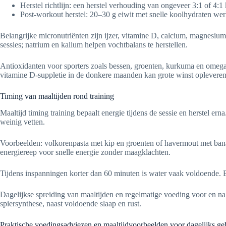
Herstel richtlijn: een herstel verhouding van ongeveer 3:1 of 4:1 k
Post-workout herstel: 20–30 g eiwit met snelle koolhydraten we
Belangrijke micronutriënten zijn ijzer, vitamine D, calcium, magnesium
sessies; natrium en kalium helpen vochtbalans te herstellen.
Antioxidanten voor sporters zoals bessen, groenten, kurkuma en omega-3 
vitamine D-suppletie in de donkere maanden kan grote winst opleveren
Timing van maaltijden rond training
Maaltijd timing training bepaalt energie tijdens de sessie en herstel er
weinig vetten.
Voorbeelden: volkorenpasta met kip en groenten of havermout met ban
energiereep voor snelle energie zonder maagklachten.
Tijdens inspanningen korter dan 60 minuten is water vaak voldoende. Bi
Dagelijkse spreiding van maaltijden en regelmatige voeding voor en na
spiersynthese, naast voldoende slaap en rust.
Praktische voedingsadviezen en maaltijdvoorbeelden voor dagelijks ge