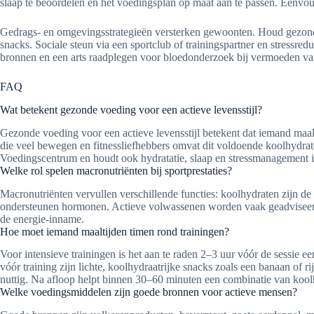
slaap te beoordelen en het voedingsplan op maat aan te passen. Eenvoud
Gedrags- en omgevingsstrategieën versterken gewoonten. Houd gezonde o
snacks. Sociale steun via een sportclub of trainingspartner en stressred
bronnen en een arts raadplegen voor bloedonderzoek bij vermoeden va
FAQ
Wat betekent gezonde voeding voor een actieve levensstijl?
Gezonde voeding voor een actieve levensstijl betekent dat iemand maalti
die veel bewegen en fitnessliefhebbers omvat dit voldoende koolhydrate
Voedingscentrum en houdt ook hydratatie, slaap en stressmanagement 
Welke rol spelen macronutriënten bij sportprestaties?
Macronutriënten vervullen verschillende functies: koolhydraten zijn de
ondersteunen hormonen. Actieve volwassenen worden vaak geadviseerd 
de energie-inname.
Hoe moet iemand maaltijden timen rond trainingen?
Voor intensieve trainingen is het aan te raden 2–3 uur vóór de sessie 
vóór training zijn lichte, koolhydraatrijke snacks zoals een banaan of r
nuttig. Na afloop helpt binnen 30–60 minuten een combinatie van koolh
Welke voedingsmiddelen zijn goede bronnen voor actieve mensen?