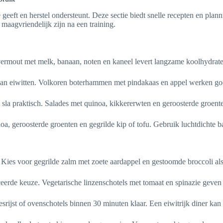
geeft en herstel ondersteunt. Deze sectie biedt snelle recepten en plan
aagvriendelijk zijn na een training.
vermout met melk, banaan, noten en kaneel levert langzame koolhydrate
 aan eiwitten. Volkoren boterhammen met pindakaas en appel werken go
sla praktisch. Salades met quinoa, kikkererwten en geroosterde groente
noa, geroosterde groenten en gegrilde kip of tofu. Gebruik luchtdichte 
 Kies voor gegrilde zalm met zoete aardappel en gestoomde broccoli als
eerde keuze. Vegetarische linzenschotels met tomaat en spinazie geven 
srijst of ovenschotels binnen 30 minuten klaar. Een eiwitrijk diner kan 