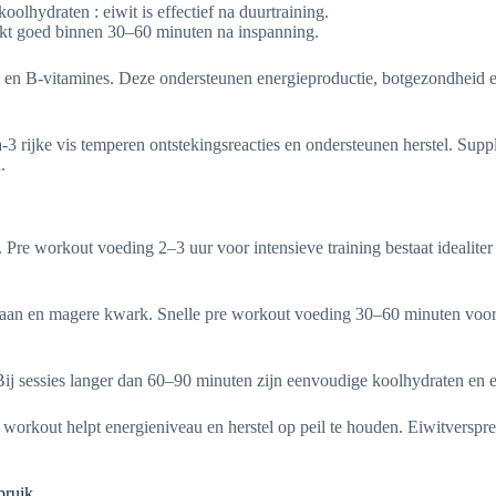
oolhydraten : eiwit is effectief na duurtraining.
rkt goed binnen 30–60 minuten na inspanning.
 en B-vitamines. Deze ondersteunen energieproductie, botgezondheid en 
rijke vis temperen ontstekingsreacties en ondersteunen herstel. Suppleti
.
na. Pre workout voeding 2–3 uur voor intensieve training bestaat idealit
aan en magere kwark. Snelle pre workout voeding 30–60 minuten vooraf
j sessies langer dan 60–90 minuten zijn eenvoudige koolhydraten en ele
 workout helpt energieniveau en herstel op peil te houden. Eiwitverspr
bruik