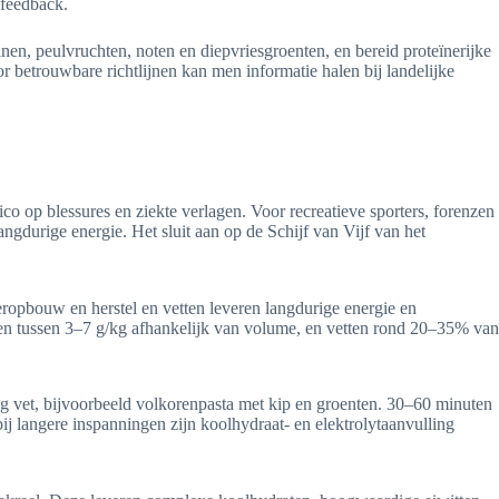
 feedback.
en, peulvruchten, noten en diepvriesgroenten, en bereid proteïnerijke
oor betrouwbare richtlijnen kan men informatie halen bij landelijke
co op blessures en ziekte verlagen. Voor recreatieve sporters, forenzen
ngdurige energie. Het sluit aan op de Schijf van Vijf van het
ieropbouw en herstel en vetten leveren langdurige energie en
en tussen 3–7 g/kg afhankelijk van volume, en vetten rond 20–35% van
nig vet, bijvoorbeeld volkorenpasta met kip en groenten. 30–60 minuten
 bij langere inspanningen zijn koolhydraat- en elektrolytaanvulling