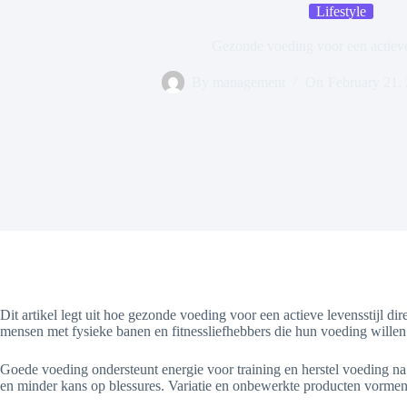
Lifestyle
Gezonde voeding voor een actieve 
By
management
On
February 21,
Dit artikel legt uit hoe gezonde voeding voor een actieve levensstijl di
mensen met fysieke banen en fitnessliefhebbers die hun voeding willen
Goede voeding ondersteunt energie voor training en herstel voeding na
en minder kans op blessures. Variatie en onbewerkte producten vormen