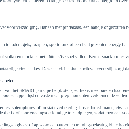
 koolhydraten te kiezen na lange sessies. Voor extra achtergrond over m
 vet voor verzadiging. Banaan met pindakaas, een handje ongezouten n
 te raden: gels, rozijnen, sportdrank of een licht gezouten energy bar.
of volkoren crackers met hüttenkäse snel vullen. Bereid snackporties 
ntaardige eiwitshakes. Deze snack inspiratie actieve levensstijl zorgt da
e doelen
sen van het SMART-principe helpt: stel specifieke, meetbare en haalbar
boodschappenlijst en vaste meal-prep momenten verkleinen de verleidi
verlies, spieropbouw of prestatieverbetering. Pas calorie-inname, eiwit
 diëtist of sportvoedingsdeskundige te raadplegen, zodat men een voedin
edingsdagboek of apps om eetpatroon en trainingsbelasting bij te houd