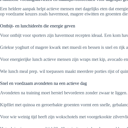
Een heldere aanpak helpt actieve mensen met dagelijks eten dat energie 
op voedzame keuzes zoals havermout, magere eiwitten en groenten die m
Ontbijt- en lunchideeën die energie geven
Voor ontbijt voor sporters zijn havermout recepten ideaal. Een kom ha
Griekse yoghurt of magere kwark met muesli en bessen is snel en rijk
Voor energierijke lunch actieve mensen zijn wraps met kip, avocado en 
Wie lunch meal prep. wil toepassen maakt meerdere porties rijst of qui
Snel en voedzaam avondeten na een actieve dag
Avondeten na training moet herstel bevorderen zonder zwaar te liggen.
Kipfilet met quinoa en geroerbakte groenten vormt een snelle, gebalanc
Voor wie weinig tijd heeft zijn wokschotels met voorgekookte zilvervlie