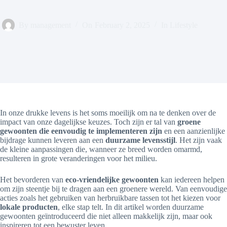
By
management
On
February 2, 2025
In
Lifestyle
In onze drukke levens is het soms moeilijk om na te denken over de
impact van onze dagelijkse keuzes. Toch zijn er tal van
groene
gewoonten die eenvoudig te implementeren zijn
en een aanzienlijke
bijdrage kunnen leveren aan een
duurzame levensstijl
. Het zijn vaak
de kleine aanpassingen die, wanneer ze breed worden omarmd,
resulteren in grote veranderingen voor het milieu.
Het bevorderen van
eco-vriendelijke gewoonten
kan iedereen helpen
om zijn steentje bij te dragen aan een groenere wereld. Van eenvoudige
acties zoals het gebruiken van herbruikbare tassen tot het kiezen voor
lokale producten
, elke stap telt. In dit artikel worden duurzame
gewoonten geïntroduceerd die niet alleen makkelijk zijn, maar ook
inspireren tot een bewuster leven.