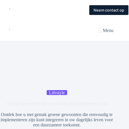
Skip
to
Home
Diensten
Magazine
Contact
Neem contact op
content
Menu
Lifestyle
Groene gewoonten die eenvoudig te implementeren zijn
Ontdek hoe u met gemak groene gewoonten die eenvoudig te
implementeren zijn kunt integreren in uw dagelijks leven voor
een duurzamere toekomst.