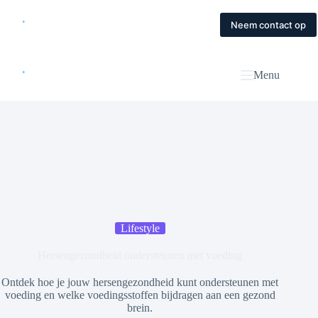
Skip
to
Home
Diensten
Magazine
Contact
Neem contact op
content
Menu
Lifestyle
Hersengezondheid ondersteunen met voeding
Ontdek hoe je jouw hersengezondheid kunt ondersteunen met
voeding en welke voedingsstoffen bijdragen aan een gezond
brein.