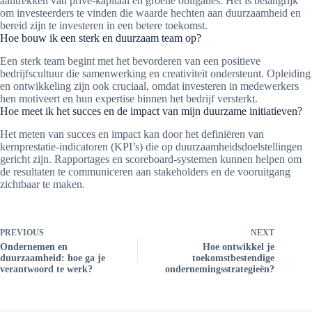
aantrekken van privé-kapitaal en groene obligaties. Het is belangrijk
om investeerders te vinden die waarde hechten aan duurzaamheid en
bereid zijn te investeren in een betere toekomst.
Hoe bouw ik een sterk en duurzaam team op?
Een sterk team begint met het bevorderen van een positieve
bedrijfscultuur die samenwerking en creativiteit ondersteunt. Opleiding
en ontwikkeling zijn ook cruciaal, omdat investeren in medewerkers
hen motiveert en hun expertise binnen het bedrijf versterkt.
Hoe meet ik het succes en de impact van mijn duurzame initiatieven?
Het meten van succes en impact kan door het definiëren van
kernprestatie-indicatoren (KPI’s) die op duurzaamheidsdoelstellingen
gericht zijn. Rapportages en scoreboard-systemen kunnen helpen om
de resultaten te communiceren aan stakeholders en de vooruitgang
zichtbaar te maken.
PREVIOUS
NEXT
Ondernemen en
Hoe ontwikkel je
duurzaamheid: hoe ga je
toekomstbestendige
verantwoord te werk?
ondernemingsstrategieën?