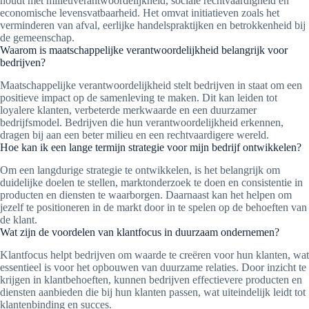
houdt met milieuverantwoordelijkheid, sociale rechtvaardigheid en
economische levensvatbaarheid. Het omvat initiatieven zoals het
verminderen van afval, eerlijke handelspraktijken en betrokkenheid bij
de gemeenschap.
Waarom is maatschappelijke verantwoordelijkheid belangrijk voor
bedrijven?
Maatschappelijke verantwoordelijkheid stelt bedrijven in staat om een
positieve impact op de samenleving te maken. Dit kan leiden tot
loyalere klanten, verbeterde merkwaarde en een duurzamer
bedrijfsmodel. Bedrijven die hun verantwoordelijkheid erkennen,
dragen bij aan een beter milieu en een rechtvaardigere wereld.
Hoe kan ik een lange termijn strategie voor mijn bedrijf ontwikkelen?
Om een langdurige strategie te ontwikkelen, is het belangrijk om
duidelijke doelen te stellen, marktonderzoek te doen en consistentie in
producten en diensten te waarborgen. Daarnaast kan het helpen om
jezelf te positioneren in de markt door in te spelen op de behoeften van
de klant.
Wat zijn de voordelen van klantfocus in duurzaam ondernemen?
Klantfocus helpt bedrijven om waarde te creëren voor hun klanten, wat
essentieel is voor het opbouwen van duurzame relaties. Door inzicht te
krijgen in klantbehoeften, kunnen bedrijven effectievere producten en
diensten aanbieden die bij hun klanten passen, wat uiteindelijk leidt tot
klantenbinding en succes.