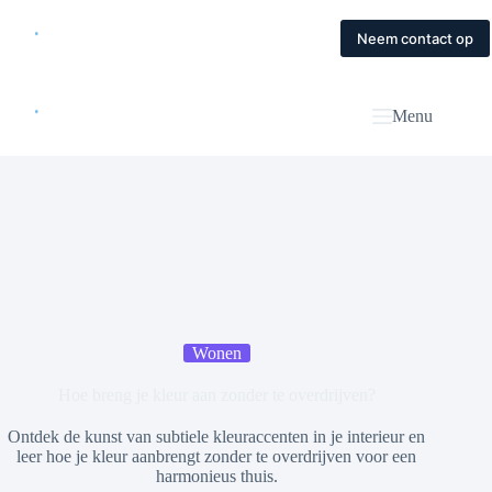
Skip
to
Home
Diensten
Magazine
Contact
Neem contact op
content
Menu
Wonen
Hoe breng je kleur aan zonder te overdrijven?
Ontdek de kunst van subtiele kleuraccenten in je interieur en
leer hoe je kleur aanbrengt zonder te overdrijven voor een
harmonieus thuis.