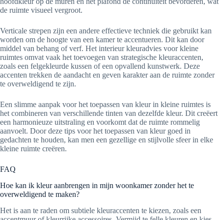
hoofdkleur op de muren en het plafond de continuïteit bevorderen, wat
de ruimte visueel vergroot.
Verticale strepen zijn een andere effectieve techniek die gebruikt kan
worden om de hoogte van een kamer te accentueren. Dit kan door
middel van behang of verf. Het interieur kleuradvies voor kleine
ruimtes omvat vaak het toevoegen van strategische kleuraccenten,
zoals een felgekleurde kussen of een opvallend kunstwerk. Deze
accenten trekken de aandacht en geven karakter aan de ruimte zonder
te overweldigend te zijn.
Een slimme aanpak voor het toepassen van kleur in kleine ruimtes is
het combineren van verschillende tinten van dezelfde kleur. Dit creëert
een harmonieuze uitstraling en voorkomt dat de ruimte rommelig
aanvoelt. Door deze tips voor het toepassen van kleur goed in
gedachten te houden, kan men een gezellige en stijlvolle sfeer in elke
kleine ruimte creëren.
FAQ
Hoe kan ik kleur aanbrengen in mijn woonkamer zonder het te
overweldigend te maken?
Het is aan te raden om subtiele kleuraccenten te kiezen, zoals een
accentmuur of kleurrijke accessoires. Vermijd te felle kleuren en kies