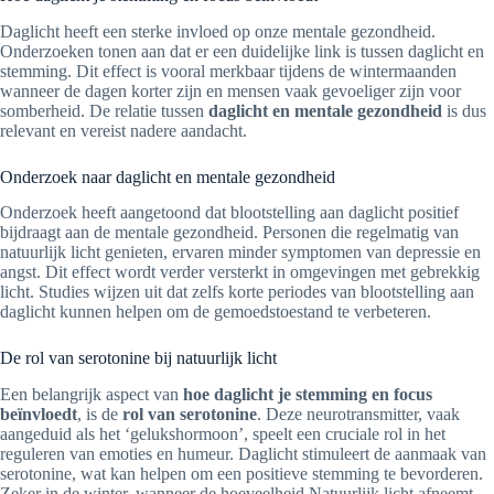
Daglicht heeft een sterke invloed op onze mentale gezondheid.
Onderzoeken tonen aan dat er een duidelijke link is tussen daglicht en
stemming. Dit effect is vooral merkbaar tijdens de wintermaanden
wanneer de dagen korter zijn en mensen vaak gevoeliger zijn voor
somberheid. De relatie tussen
daglicht en mentale gezondheid
is dus
relevant en vereist nadere aandacht.
Onderzoek naar daglicht en mentale gezondheid
Onderzoek heeft aangetoond dat blootstelling aan daglicht positief
bijdraagt aan de mentale gezondheid. Personen die regelmatig van
natuurlijk licht genieten, ervaren minder symptomen van depressie en
angst. Dit effect wordt verder versterkt in omgevingen met gebrekkig
licht. Studies wijzen uit dat zelfs korte periodes van blootstelling aan
daglicht kunnen helpen om de gemoedstoestand te verbeteren.
De rol van serotonine bij natuurlijk licht
Een belangrijk aspect van
hoe daglicht je stemming en focus
beïnvloedt
, is de
rol van serotonine
. Deze neurotransmitter, vaak
aangeduid als het ‘gelukshormoon’, speelt een cruciale rol in het
reguleren van emoties en humeur. Daglicht stimuleert de aanmaak van
serotonine, wat kan helpen om een positieve stemming te bevorderen.
Zeker in de winter, wanneer de hoeveelheid Natuurlijk licht afneemt,