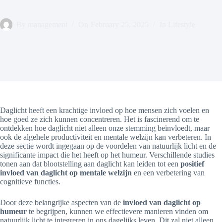
By
management
On
February 25, 2025
In
Lifestyle
Daglicht heeft een krachtige invloed op hoe mensen zich voelen en
hoe goed ze zich kunnen concentreren. Het is fascinerend om te
ontdekken hoe daglicht niet alleen onze stemming beïnvloedt, maar
ook de algehele productiviteit en mentale welzijn kan verbeteren. In
deze sectie wordt ingegaan op de voordelen van natuurlijk licht en de
significante impact die het heeft op het humeur. Verschillende studies
tonen aan dat blootstelling aan daglicht kan leiden tot een
positief
invloed van daglicht op mentale welzijn
en een verbetering van
cognitieve functies.
Door deze belangrijke aspecten van de
invloed van daglicht op
humeur
te begrijpen, kunnen we effectievere manieren vinden om
natuurlijk licht te integreren in ons dagelijks leven. Dit zal niet alleen