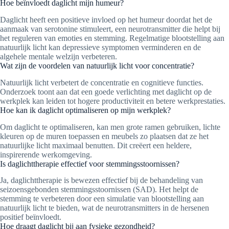
Hoe beïnvloedt daglicht mijn humeur?
Daglicht heeft een positieve invloed op het humeur doordat het de
aanmaak van serotonine stimuleert, een neurotransmitter die helpt bij
het reguleren van emoties en stemming. Regelmatige blootstelling aan
natuurlijk licht kan depressieve symptomen verminderen en de
algehele mentale welzijn verbeteren.
Wat zijn de voordelen van natuurlijk licht voor concentratie?
Natuurlijk licht verbetert de concentratie en cognitieve functies.
Onderzoek toont aan dat een goede verlichting met daglicht op de
werkplek kan leiden tot hogere productiviteit en betere werkprestaties.
Hoe kan ik daglicht optimaliseren op mijn werkplek?
Om daglicht te optimaliseren, kan men grote ramen gebruiken, lichte
kleuren op de muren toepassen en meubels zo plaatsen dat ze het
natuurlijke licht maximaal benutten. Dit creëert een heldere,
inspirerende werkomgeving.
Is daglichttherapie effectief voor stemmingsstoornissen?
Ja, daglichttherapie is bewezen effectief bij de behandeling van
seizoensgebonden stemmingsstoornissen (SAD). Het helpt de
stemming te verbeteren door een simulatie van blootstelling aan
natuurlijk licht te bieden, wat de neurotransmitters in de hersenen
positief beïnvloedt.
Hoe draagt daglicht bij aan fysieke gezondheid?