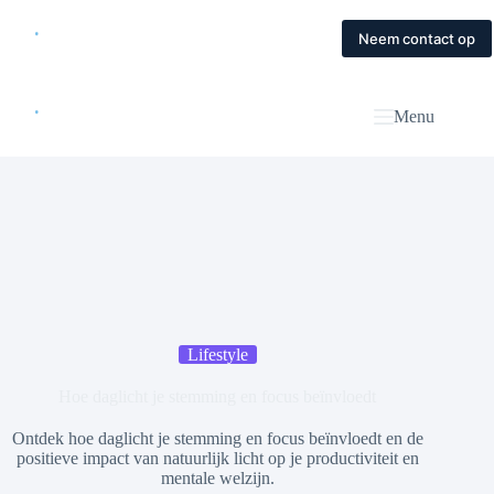
Skip
to
Home
Diensten
Magazine
Contact
Neem contact op
content
Menu
Lifestyle
Hoe daglicht je stemming en focus beïnvloedt
Ontdek hoe daglicht je stemming en focus beïnvloedt en de
positieve impact van natuurlijk licht op je productiviteit en
mentale welzijn.