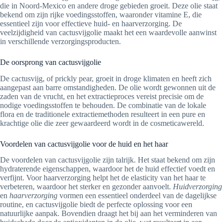
die in Noord-Mexico en andere droge gebieden groeit. Deze olie staat
bekend om zijn rijke voedingsstoffen, waaronder vitamine E, die
essentieel zijn voor effectieve huid- en haarverzorging. De
veelzijdigheid van cactusvijgolie maakt het een waardevolle aanwinst
in verschillende verzorgingsproducten.
De oorsprong van cactusvijgolie
De cactusvijg, of prickly pear, groeit in droge klimaten en heeft zich
aangepast aan barre omstandigheden. De olie wordt gewonnen uit de
zaden van de vrucht, en het extractieproces vereist precisie om de
nodige voedingsstoffen te behouden. De combinatie van de lokale
flora en de traditionele extractiemethoden resulteert in een pure en
krachtige olie die zeer gewaardeerd wordt in de cosmeticawereld.
Voordelen van cactusvijgolie voor de huid en het haar
De voordelen van cactusvijgolie zijn talrijk. Het staat bekend om zijn
hydraterende eigenschappen, waardoor het de huid effectief voedt en
verfijnt. Voor haarverzorging helpt het de elasticity van het haar te
verbeteren, waardoor het sterker en gezonder aanvoelt.
Huidverzorging
en
haarverzorging
vormen een essentieel onderdeel van de dagelijkse
routine, en cactusvijgolie biedt de perfecte oplossing voor een
natuurlijke aanpak. Bovendien draagt het bij aan het verminderen van