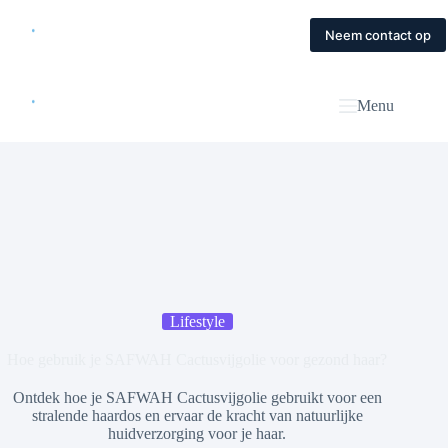
Skip
to
Home
Diensten
Magazine
Contact
Neem contact op
content
Menu
Lifestyle
Hoe gebruik je SAFWAH Cactusvijgolie voor gezond haar?
Ontdek hoe je SAFWAH Cactusvijgolie gebruikt voor een
stralende haardos en ervaar de kracht van natuurlijke
huidverzorging voor je haar.