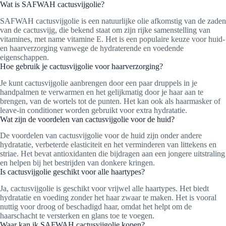
Wat is SAFWAH cactusvijgolie?
SAFWAH cactusvijgolie is een natuurlijke olie afkomstig van de zaden
van de cactusvijg, die bekend staat om zijn rijke samenstelling van
vitamines, met name vitamine E. Het is een populaire keuze voor huid-
en haarverzorging vanwege de hydraterende en voedende
eigenschappen.
Hoe gebruik je cactusvijgolie voor haarverzorging?
Je kunt cactusvijgolie aanbrengen door een paar druppels in je
handpalmen te verwarmen en het gelijkmatig door je haar aan te
brengen, van de wortels tot de punten. Het kan ook als haarmasker of
leave-in conditioner worden gebruikt voor extra hydratatie.
Wat zijn de voordelen van cactusvijgolie voor de huid?
De voordelen van cactusvijgolie voor de huid zijn onder andere
hydratatie, verbeterde elasticiteit en het verminderen van littekens en
striae. Het bevat antioxidanten die bijdragen aan een jongere uitstraling
en helpen bij het bestrijden van donkere kringen.
Is cactusvijgolie geschikt voor alle haartypes?
Ja, cactusvijgolie is geschikt voor vrijwel alle haartypes. Het biedt
hydratatie en voeding zonder het haar zwaar te maken. Het is vooral
nuttig voor droog of beschadigd haar, omdat het helpt om de
haarschacht te versterken en glans toe te voegen.
Waar kan ik SAFWAH cactusvijgolie kopen?