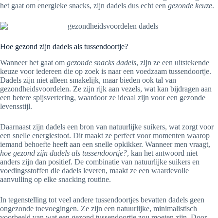
het gaat om energieke snacks, zijn dadels dus echt een
gezonde keuze
.
Hoe gezond zijn dadels als tussendoortje?
Wanneer het gaat om
gezonde snacks dadels
, zijn ze een uitstekende
keuze voor iedereen die op zoek is naar een voedzaam tussendoortje.
Dadels zijn niet alleen smakelijk, maar bieden ook tal van
gezondheidsvoordelen. Ze zijn rijk aan vezels, wat kan bijdragen aan
een betere spijsvertering, waardoor ze ideaal zijn voor een gezonde
levensstijl.
Daarnaast zijn dadels een bron van natuurlijke suikers, wat zorgt voor
een snelle energiestoot. Dit maakt ze perfect voor momenten waarop
iemand behoefte heeft aan een snelle opkikker. Wanneer men vraagt,
hoe gezond zijn dadels als tussendoortje?
, kan het antwoord niet
anders zijn dan positief. De combinatie van natuurlijke suikers en
voedingsstoffen die dadels leveren, maakt ze een waardevolle
aanvulling op elke snacking routine.
In tegenstelling tot veel andere tussendoortjes bevatten dadels geen
ongezonde toevoegingen. Ze zijn een natuurlijke, minimalistisch
voorbeeld van wat een gezond tussendoortje zou moeten zijn. Door