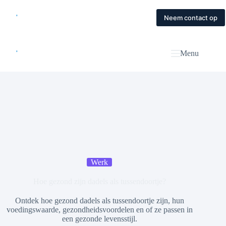
Skip
to
Home
Diensten
Magazine
Contact
Neem contact op
content
Menu
Werk
Hoe gezond zijn dadels als tussendoortje?
Ontdek hoe gezond dadels als tussendoortje zijn, hun
voedingswaarde, gezondheidsvoordelen en of ze passen in
een gezonde levensstijl.