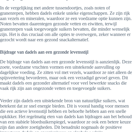
In de vergelijking met andere tussendoortjes, zoals noten of
granenrepen, hebben dadels enkele unieke eigenschappen. Ze zijn rijk
aan vezels en mineralen, waardoor ze een voedzame optie kunnen zijn.
Noten bevatten daarentegen gezonde vetten en eiwitten, terwijl
granenrepen vaak toegevoegde suikers bevatten, die minder wenselijk
zijn. Het is dus cruciaal om alle opties te overwegen, zeker wanneer er
gezocht wordt naar een gezond snackalternatief.
Bijdrage van dadels aan een gezonde levensstijl
De bijdrage van dadels aan een gezonde levensstijl is aanzienlijk. Deze
zoete, voedzame vruchten vormen een uitstekende aanvulling op
dagelijkse voeding. Ze zitten vol met vezels, waardoor ze niet alleen de
spijsvertering bevorderen, maar ook een verzadigd gevoel geven. Dit
maakt dadels een gezonder alternatief voor veel bewerkte snacks die
vaak rijk zijn aan ongezonde vetten en toegevoegde suikers.
Verder zijn dadels een uitstekende bron van natuurlijke suikers, wat
betekent dat ze snel energie bieden. Dit is vooral handig voor mensen
die een actieve levensstijl hebben en behoefte hebben aan een snelle
opkikker. Het regelmatig eten van dadels kan bijdragen aan het behoud
van een stabiele bloedsuikerspiegel, waardoor ze ook een betere keuze
zijn dan andere zoetigheden. Dit benadrukt nogmaals de positieve