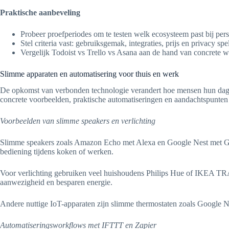
Praktische aanbeveling
Probeer proefperiodes om te testen welk ecosysteem past bij per
Stel criteria vast: gebruiksgemak, integraties, prijs en privacy s
Vergelijk Todoist vs Trello vs Asana aan de hand van concrete wo
Slimme apparaten en automatisering voor thuis en werk
De opkomst van verbonden technologie verandert hoe mensen hun dag or
concrete voorbeelden, praktische automatiseringen en aandachtspunten 
Voorbeelden van slimme speakers en verlichting
Slimme speakers zoals Amazon Echo met Alexa en Google Nest met Googl
bediening tijdens koken of werken.
Voor verlichting gebruiken veel huishoudens Philips Hue of IKEA TRÅ
aanwezigheid en besparen energie.
Andere nuttige IoT-apparaten zijn slimme thermostaten zoals Google Ne
Automatiseringsworkflows met IFTTT en Zapier