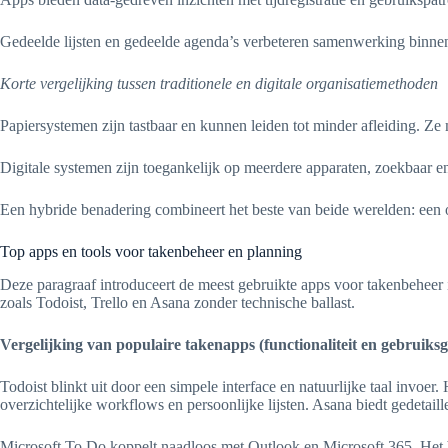
Gedeelde lijsten en gedeelde agenda’s verbeteren samenwerking binnen 
Korte vergelijking tussen traditionele en digitale organisatiemethoden
Papiersystemen zijn tastbaar en kunnen leiden tot minder afleiding. Ze
Digitale systemen zijn toegankelijk op meerdere apparaten, zoekbaar en
Een hybride benadering combineert het beste van beide werelden: een o
Top apps en tools voor takenbeheer en planning
Deze paragraaf introduceert de meest gebruikte apps voor takenbeheer i
zoals Todoist, Trello en Asana zonder technische ballast.
Vergelijking van populaire takenapps (functionaliteit en gebruik
Todoist blinkt uit door een simpele interface en natuurlijke taal invoer
overzichtelijke workflows en persoonlijke lijsten. Asana biedt gedetail
Microsoft To Do koppelt naadloos met Outlook en Microsoft 365. Het bli