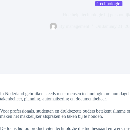
Technologie
Hoe helpt technologie bij persoonlijk
By
management
On
January 21, 2
In Nederland gebruiken steeds meer mensen technologie om hun dagelijks
takenbeheer, planning, automatisering en documentbeheer.
Voor professionals, studenten en drukbezette ouders betekent slimme or
maken het makkelijker afspraken en taken bij te houden.
De focus ligt op productiviteit technologie die tijd bespaart en werk-p