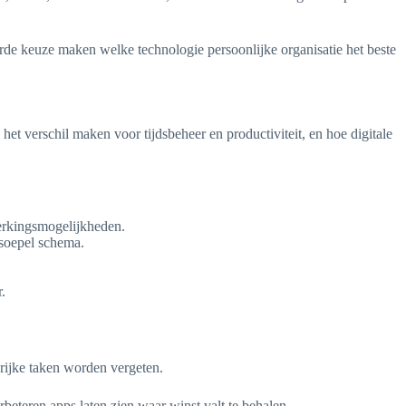
eerde keuze maken welke technologie persoonlijke organisatie het beste
et verschil maken voor tijdsbeheer en productiviteit, en hoe digitale
erkingsmogelijkheden.
 soepel schema.
.
grijke taken worden vergeten.
rbeteren apps laten zien waar winst valt te behalen.