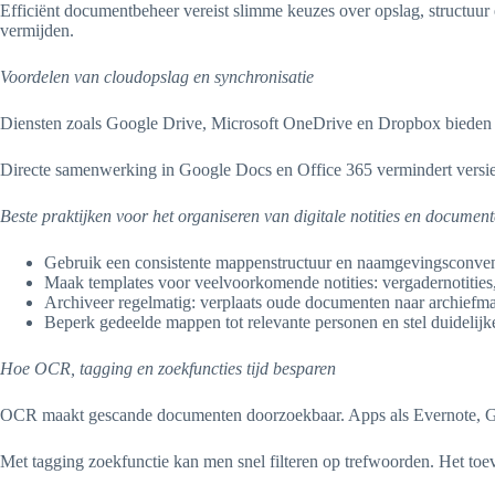
Efficiënt documentbeheer vereist slimme keuzes over opslag, structuur 
vermijden.
Voordelen van cloudopslag en synchronisatie
Diensten zoals Google Drive, Microsoft OneDrive en Dropbox bieden aut
Directe samenwerking in Google Docs en Office 365 vermindert versieco
Beste praktijken voor het organiseren van digitale notities en documen
Gebruik een consistente mappenstructuur en naamgevingsconvent
Maak templates voor veelvoorkomende notities: vergadernotities, 
Archiveer regelmatig: verplaats oude documenten naar archiefm
Beperk gedeelde mappen tot relevante personen en stel duidelijk
Hoe OCR, tagging en zoekfuncties tijd besparen
OCR maakt gescande documenten doorzoekbaar. Apps als Evernote, Goog
Met tagging zoekfunctie kan men snel filteren op trefwoorden. Het toe