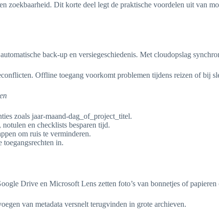
en zoekbaarheid. Dit korte deel legt de praktische voordelen uit van mo
omatische back-up en versiegeschiedenis. Met cloudopslag synchronisat
nflicten. Offline toegang voorkomt problemen tijdens reizen of bij sle
ten
ies zoals jaar-maand-dag_of_project_titel.
notulen en checklists besparen tijd.
appen om ruis te verminderen.
e toegangsrechten in.
le Drive en Microsoft Lens zetten foto’s van bonnetjes of papieren o
voegen van metadata versnelt terugvinden in grote archieven.