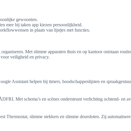
soonlijke gewoonten.
pelen mee bij taken app kiezen persoonlijkheid.
rkflowwensen in plaats van lijstjes met functies.
ganiseren. Met slimme apparaten thuis en op kantoor ontstaan routine
voor veiligheid en privacy.
e Assistant helpen bij timers, boodschappenlijsten en spraakgestuurd
DFRI. Met schema’s en scènes ondersteunt verlichting ochtend- en av
st Thermostat, slimme stekkers en slimme deursloten. Zij automatisere