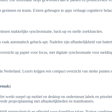
gezinnen en teams. Extern geheugen in apps verlaagt cognitieve belast
 missen makkelijke synchronisatie, back-up en snelle zoekfuncties.
 vaak automatisch geback-upt. Nadelen zijn afhankelijkheid van batterij
verzicht op papier voor focus, met digitale synchronisatie voor meldi
n Nederland. Lezers krijgen een compact overzicht van sterke punten en 
sgemak)
. Het werkt soepel op mobiel en desktop en ondersteunt labels en priorite
leerde projectplanning met afhankelijkheden en teamfeatures.
jft minimalistisch en effectief voor dagelijkse taken. Notion combineer