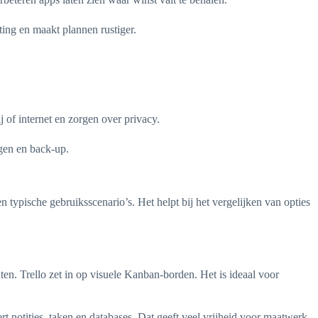
ing en maakt plannen rustiger.
 of internet en zorgen over privacy.
ngen en back-up.
typische gebruiksscenario’s. Het helpt bij het vergelijken van opties
iten. Trello zet in op visuele Kanban-borden. Het is ideaal voor
t notities, taken en databases. Dat geeft veel vrijheid voor maatwerk,