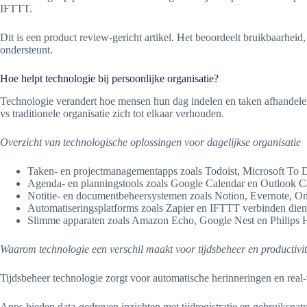
IFTTT.
Dit is een product review-gericht artikel. Het beoordeelt bruikbaarheid
ondersteunt.
Hoe helpt technologie bij persoonlijke organisatie?
Technologie verandert hoe mensen hun dag indelen en taken afhandelen. 
vs traditionele organisatie zich tot elkaar verhouden.
Overzicht van technologische oplossingen voor dagelijkse organisatie
Taken- en projectmanagementapps zoals Todoist, Microsoft To D
Agenda- en planningstools zoals Google Calendar en Outlook Ca
Notitie- en documentbeheersystemen zoals Notion, Evernote, On
Automatiseringsplatforms zoals Zapier en IFTTT verbinden diens
Slimme apparaten zoals Amazon Echo, Google Nest en Philips Hue
Waarom technologie een verschil maakt voor tijdsbeheer en productivit
Tijdsbeheer technologie zorgt voor automatische herinneringen en real-t
Apps bieden data-gedreven inzichten met tijdregistratie en gebruikspatr