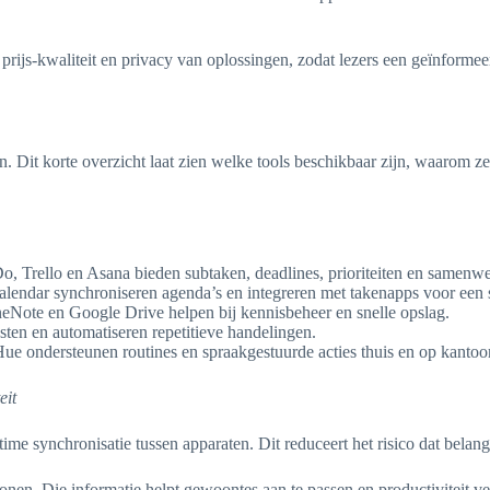
, prijs-kwaliteit en privacy van oplossingen, zodat lezers een geïnform
Dit korte overzicht laat zien welke tools beschikbaar zijn, waarom ze h
o, Trello en Asana bieden subtaken, deadlines, prioriteiten en samenw
lendar synchroniseren agenda’s en integreren met takenapps voor een
eNote en Google Drive helpen bij kennisbeheer en snelle opslag.
ten en automatiseren repetitieve handelingen.
 ondersteunen routines en spraakgestuurde acties thuis en op kantoor
eit
ime synchronisatie tussen apparaten. Dit reduceert het risico dat belan
onen. Die informatie helpt gewoontes aan te passen en productiviteit ve