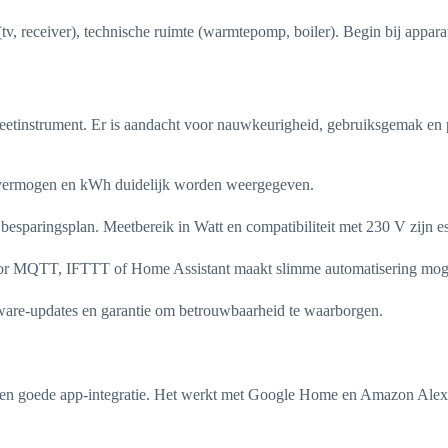
tv, receiver), technische ruimte (warmtepomp, boiler). Begin bij appar
eetinstrument. Er is aandacht voor nauwkeurigheid, gebruiksgemak en pr
f vermogen en kWh duidelijk worden weergegeven.
 besparingsplan. Meetbereik in Watt en compatibiliteit met 230 V zijn 
voor MQTT, IFTTT of Home Assistant maakt slimme automatisering moge
ware-updates en garantie om betrouwbaarheid te waarborgen.
g en goede app-integratie. Het werkt met Google Home en Amazon Al