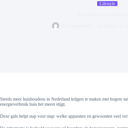
Lifestyle
Hoe herken je je energievre
By
management
On
January 21, 
Steeds meer huishoudens in Nederland krijgen te maken met hogere tar
energieverbruik huis het meest stijgt.
Deze gids helpt stap voor stap: welke apparaten en gewoonten veel ver