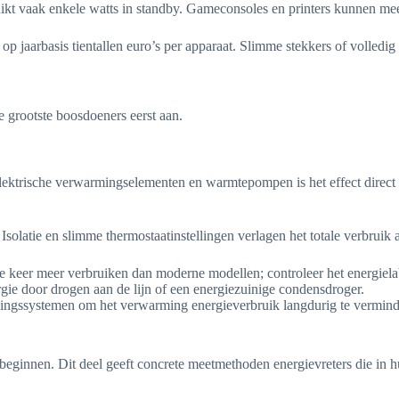
uikt vaak enkele watts in standby. Gameconsoles en printers kunnen mee
op jaarbasis tientallen euro’s per apparaat. Slimme stekkers of volledig 
e grootste boosdoeners eerst aan.
lektrische verwarmingselementen en warmtepompen is het effect direct 
solatie en slimme thermostaatinstellingen verlagen het totale verbruik a
drie keer meer verbruiken dan moderne modellen; controleer het energiela
gie door drogen aan de lijn of een energiezuinige condensdroger.
armingssystemen om het verwarming energieverbruik langdurig te vermind
eginnen. Dit deel geeft concrete meetmethoden energievreters die in hui