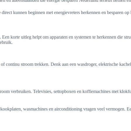
nen en alleenstaanden die energie besparen Nederland serieus nemen en
ze direct kunnen beginnen met energievreters herkennen en besparen op
n. Een korte uitleg helpt om apparaten en systemen te herkennen die str
gebruik.
 of continu stroom trekken. Denk aan een wasdroger, elektrische kachel
troom verbruiken. Televisies, settopboxen en koffiemachines met klokfu
che kookplaten, wasmachines en airconditioning vragen veel vermogen. E