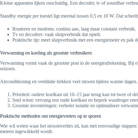
Kleine apparaten lijken onschuldig. Een decoder, tv of soundbar verbr
Standby energie per toestel ligt meestal tussen 0,5 en 10 W. Dat scheelt 
Routeren en modems: continu aan, laag maar constant verbruik.
Tv en decoders: vaak sluipverbruik dat optelt.
Praktische tip: meet sluipverbruik met een energiemeter en pak d
Verwarming en koeling als grootste verbruikers
Verwarming vormt vaak de grootste post in de energieafrekening. Bij e
seizoen.
Airconditioning en ventilatie trekken veel stroom tijdens warme dagen. I
Prioriteit: oudere koelkast uit 10–15 jaar terug kan tot twee of 
Snel winst: vervang een oude koelkast en beperk wasdroger ener
Grootste investeringen: verbeter isolatie en optimaliseer verw
Praktische methoden om energievreters op te sporen
Wie wil weten waar het stroomverlies zit, kan met eenvoudige stappen b
meteen ingewikkeld wordt.