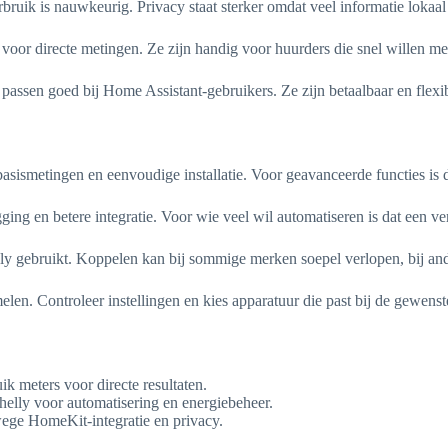
bruik is nauwkeurig. Privacy staat sterker omdat veel informatie lokaa
voor directe metingen. Ze zijn handig voor huurders die snel willen me
assen goed bij Home Assistant-gebruikers. Ze zijn betaalbaar en flexib
asismetingen en eenvoudige installatie. Voor geavanceerde functies is 
ing en betere integratie. Voor wie veel wil automatiseren is dat een ve
only gebruikt. Koppelen kan bij sommige merken soepel verlopen, bij and
en. Controleer instellingen en kies apparatuur die past bij de gewens
k meters voor directe resultaten.
lly voor automatisering en energiebeheer.
ge HomeKit-integratie en privacy.