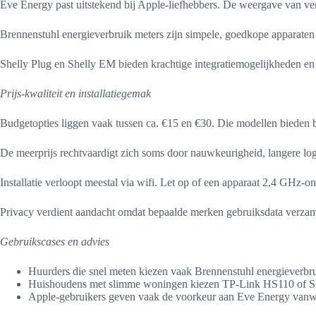
Eve Energy past uitstekend bij Apple-liefhebbers. De weergave van ver
Brennenstuhl energieverbruik meters zijn simpele, goedkope apparaten 
Shelly Plug en Shelly EM bieden krachtige integratiemogelijkheden en p
Prijs-kwaliteit en installatiegemak
Budgetopties liggen vaak tussen ca. €15 en €30. Die modellen bieden b
De meerprijs rechtvaardigt zich soms door nauwkeurigheid, langere logg
Installatie verloopt meestal via wifi. Let op of een apparaat 2,4 GHz-
Privacy verdient aandacht omdat bepaalde merken gebruiksdata verzamel
Gebruikscases en advies
Huurders die snel meten kiezen vaak Brennenstuhl energieverbrui
Huishoudens met slimme woningen kiezen TP-Link HS110 of She
Apple-gebruikers geven vaak de voorkeur aan Eve Energy vanwe