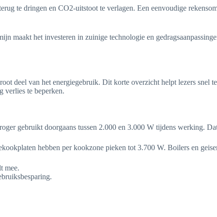
erug te dringen en CO2-uitstoot te verlagen. Een eenvoudige rekensom 
rmijn maakt het investeren in zuinige technologie en gedragsaanpassin
ot deel van het energiegebruik. Dit korte overzicht helpt lezers snel t
 verlies te beperken.
ger gebruikt doorgaans tussen 2.000 en 3.000 W tijdens werking. Dat v
ctiekookplaten hebben per kookzone pieken tot 3.700 W. Boilers en ge
lt mee.
ebruiksbesparing.