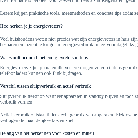
De informatie is bedoeld voor zowel huurders als huiseigenaren, gezin
Lezers krijgen praktische tools, meetmethoden en concrete tips zodat 
Hoe herken je je energievreters?
Veel huishoudens weten niet precies wat zijn energievreters in huis zij
besparen en inzicht te krijgen in energieverbruik uitleg voor dagelijks 
Wat wordt bedoeld met energievreters in huis
Energievreters zijn apparaten die veel vermogen vragen tijdens gebruik
telefoonladers kunnen ook flink bijdragen.
Verschil tussen sluipverbruik en actief verbruik
Sluipverbruik treedt op wanneer apparaten in standby blijven en toch s
verbruik vormen.
Actief verbruik ontstaat tijdens echt gebruik van apparaten. Elektris
verhogen de maandelijkse kosten snel.
Belang van het herkennen voor kosten en milieu