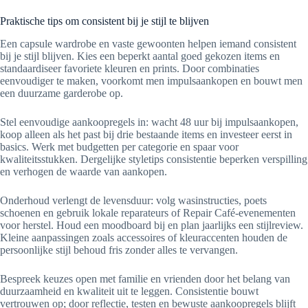
Praktische tips om consistent bij je stijl te blijven
Een capsule wardrobe en vaste gewoonten helpen iemand consistent
bij je stijl blijven. Kies een beperkt aantal goed gekozen items en
standaardiseer favoriete kleuren en prints. Door combinaties
eenvoudiger te maken, voorkomt men impulsaankopen en bouwt men
een duurzame garderobe op.
Stel eenvoudige aankoopregels in: wacht 48 uur bij impulsaankopen,
koop alleen als het past bij drie bestaande items en investeer eerst in
basics. Werk met budgetten per categorie en spaar voor
kwaliteitsstukken. Dergelijke styletips consistentie beperken verspilling
en verhogen de waarde van aankopen.
Onderhoud verlengt de levensduur: volg wasinstructies, poets
schoenen en gebruik lokale reparateurs of Repair Café-evenementen
voor herstel. Houd een moodboard bij en plan jaarlijks een stijlreview.
Kleine aanpassingen zoals accessoires of kleuraccenten houden de
persoonlijke stijl behoud fris zonder alles te vervangen.
Bespreek keuzes open met familie en vrienden door het belang van
duurzaamheid en kwaliteit uit te leggen. Consistentie bouwt
vertrouwen op; door reflectie, testen en bewuste aankoopregels blijft