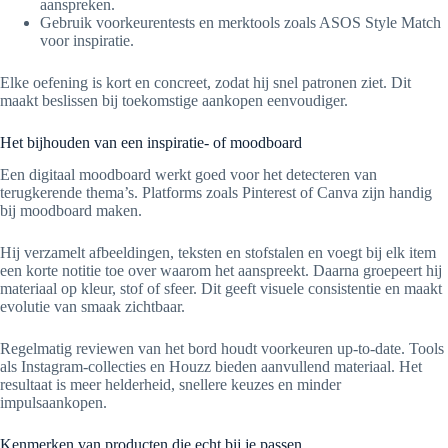
aanspreken.
Gebruik voorkeurentests en merktools zoals ASOS Style Match
voor inspiratie.
Elke oefening is kort en concreet, zodat hij snel patronen ziet. Dit
maakt beslissen bij toekomstige aankopen eenvoudiger.
Het bijhouden van een inspiratie- of moodboard
Een digitaal moodboard werkt goed voor het detecteren van
terugkerende thema’s. Platforms zoals Pinterest of Canva zijn handig
bij moodboard maken.
Hij verzamelt afbeeldingen, teksten en stofstalen en voegt bij elk item
een korte notitie toe over waarom het aanspreekt. Daarna groepeert hij
materiaal op kleur, stof of sfeer. Dit geeft visuele consistentie en maakt
evolutie van smaak zichtbaar.
Regelmatig reviewen van het bord houdt voorkeuren up-to-date. Tools
als Instagram-collecties en Houzz bieden aanvullend materiaal. Het
resultaat is meer helderheid, snellere keuzes en minder
impulsaankopen.
Kenmerken van producten die echt bij je passen