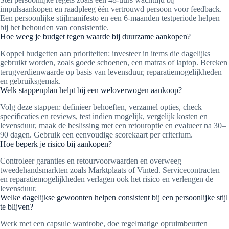
impulsaankopen en raadpleeg één vertrouwd persoon voor feedback.
Een persoonlijke stijlmanifesto en een 6-maanden testperiode helpen
bij het behouden van consistentie.
Hoe weeg je budget tegen waarde bij duurzame aankopen?
Koppel budgetten aan prioriteiten: investeer in items die dagelijks
gebruikt worden, zoals goede schoenen, een matras of laptop. Bereken
terugverdienwaarde op basis van levensduur, reparatiemogelijkheden
en gebruiksgemak.
Welk stappenplan helpt bij een weloverwogen aankoop?
Volg deze stappen: definieer behoeften, verzamel opties, check
specificaties en reviews, test indien mogelijk, vergelijk kosten en
levensduur, maak de beslissing met een retouroptie en evalueer na 30–
90 dagen. Gebruik een eenvoudige scorekaart per criterium.
Hoe beperk je risico bij aankopen?
Controleer garanties en retourvoorwaarden en overweeg
tweedehandsmarkten zoals Marktplaats of Vinted. Servicecontracten
en reparatiemogelijkheden verlagen ook het risico en verlengen de
levensduur.
Welke dagelijkse gewoonten helpen consistent bij een persoonlijke stijl
te blijven?
Werk met een capsule wardrobe, doe regelmatige opruimbeurten