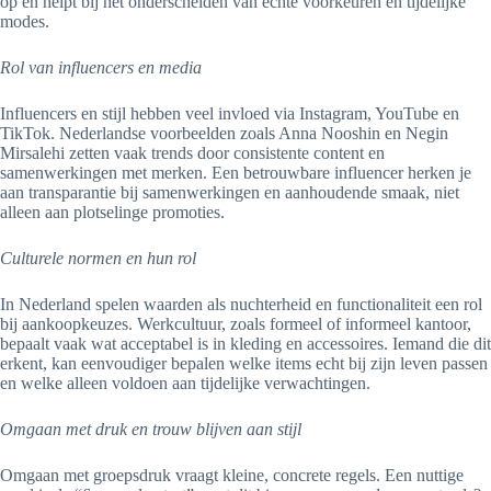
op en helpt bij het onderscheiden van echte voorkeuren en tijdelijke
modes.
Rol van influencers en media
Influencers en stijl hebben veel invloed via Instagram, YouTube en
TikTok. Nederlandse voorbeelden zoals Anna Nooshin en Negin
Mirsalehi zetten vaak trends door consistente content en
samenwerkingen met merken. Een betrouwbare influencer herken je
aan transparantie bij samenwerkingen en aanhoudende smaak, niet
alleen aan plotselinge promoties.
Culturele normen en hun rol
In Nederland spelen waarden als nuchterheid en functionaliteit een rol
bij aankoopkeuzes. Werkcultuur, zoals formeel of informeel kantoor,
bepaalt vaak wat acceptabel is in kleding en accessoires. Iemand die dit
erkent, kan eenvoudiger bepalen welke items echt bij zijn leven passen
en welke alleen voldoen aan tijdelijke verwachtingen.
Omgaan met druk en trouw blijven aan stijl
Omgaan met groepsdruk vraagt kleine, concrete regels. Een nuttige