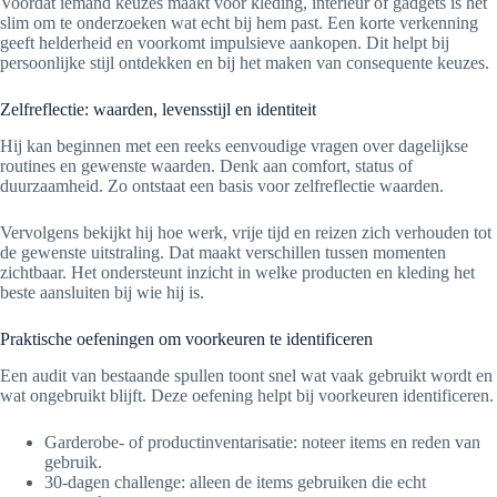
Voordat iemand keuzes maakt voor kleding, interieur of gadgets is het
slim om te onderzoeken wat echt bij hem past. Een korte verkenning
geeft helderheid en voorkomt impulsieve aankopen. Dit helpt bij
persoonlijke stijl ontdekken en bij het maken van consequente keuzes.
Zelfreflectie: waarden, levensstijl en identiteit
Hij kan beginnen met een reeks eenvoudige vragen over dagelijkse
routines en gewenste waarden. Denk aan comfort, status of
duurzaamheid. Zo ontstaat een basis voor zelfreflectie waarden.
Vervolgens bekijkt hij hoe werk, vrije tijd en reizen zich verhouden tot
de gewenste uitstraling. Dat maakt verschillen tussen momenten
zichtbaar. Het ondersteunt inzicht in welke producten en kleding het
beste aansluiten bij wie hij is.
Praktische oefeningen om voorkeuren te identificeren
Een audit van bestaande spullen toont snel wat vaak gebruikt wordt en
wat ongebruikt blijft. Deze oefening helpt bij voorkeuren identificeren.
Garderobe- of productinventarisatie: noteer items en reden van
gebruik.
30-dagen challenge: alleen de items gebruiken die echt