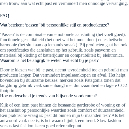
men trouw aan wat echt past en vermindert men onnodige vervanging.
FAQ
Wat betekent ‘passen’ bij persoonlijke stijl en productkeuze?
‘Passen’ is de combinatie van emotionele aansluiting (het voelt goed),
functionele geschiktheid (het doet wat het moet doen) en esthetische
harmonie (het sluit aan op iemands smaak). Bij producten gaat het ook
om specificaties die aansluiten op het gebruik, zoals pasvorm en
materiaal bij kleding of batterijduur en compatibiliteit bij elektronica.
Waarom is het belangrijk te weten wat echt bij je past?
Door te kiezen wat bij je past, neemt tevredenheid toe en gebruikt men
producten langer. Dat vermindert impulsaankopen en afval. Het helpt
bovendien bij duurzame keuzes: merken zoals Patagonia tonen dat
langdurig gebruik vaak samenhangt met duurzaamheid en lagere CO2-
footprint.
Hoe onderscheid je trends van blijvende voorkeuren?
Kijk of een item past binnen de bestaande garderobe of woning en of
het aansluit op persoonlijke waarden zoals comfort of duurzaamheid.
Een praktische vraag is: past dit binnen mijn 6-maanden test? Als het
antwoord vaak nee is, is het waarschijnlijk een trend. Slow fashion
versus fast fashion is een goed referentiepunt.