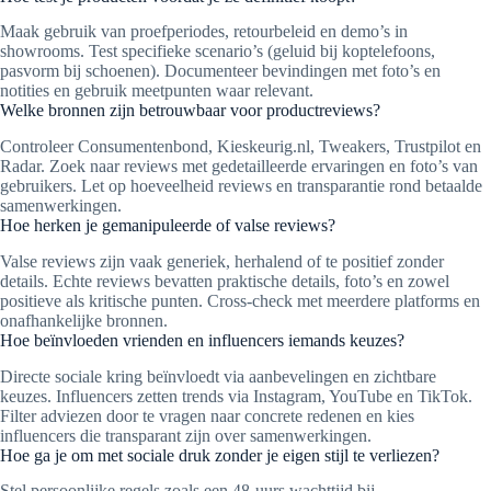
Maak gebruik van proefperiodes, retourbeleid en demo’s in
showrooms. Test specifieke scenario’s (geluid bij koptelefoons,
pasvorm bij schoenen). Documenteer bevindingen met foto’s en
notities en gebruik meetpunten waar relevant.
Welke bronnen zijn betrouwbaar voor productreviews?
Controleer Consumentenbond, Kieskeurig.nl, Tweakers, Trustpilot en
Radar. Zoek naar reviews met gedetailleerde ervaringen en foto’s van
gebruikers. Let op hoeveelheid reviews en transparantie rond betaalde
samenwerkingen.
Hoe herken je gemanipuleerde of valse reviews?
Valse reviews zijn vaak generiek, herhalend of te positief zonder
details. Echte reviews bevatten praktische details, foto’s en zowel
positieve als kritische punten. Cross-check met meerdere platforms en
onafhankelijke bronnen.
Hoe beïnvloeden vrienden en influencers iemands keuzes?
Directe sociale kring beïnvloedt via aanbevelingen en zichtbare
keuzes. Influencers zetten trends via Instagram, YouTube en TikTok.
Filter adviezen door te vragen naar concrete redenen en kies
influencers die transparant zijn over samenwerkingen.
Hoe ga je om met sociale druk zonder je eigen stijl te verliezen?
Stel persoonlijke regels zoals een 48-uurs wachttijd bij