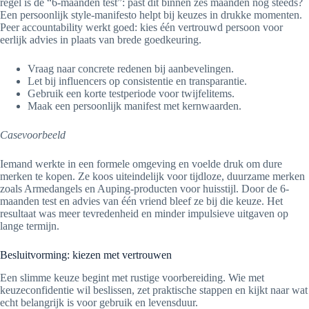
regel is de “6-maanden test”: past dit binnen zes maanden nog steeds?
Een persoonlijk style-manifesto helpt bij keuzes in drukke momenten.
Peer accountability werkt goed: kies één vertrouwd persoon voor
eerlijk advies in plaats van brede goedkeuring.
Vraag naar concrete redenen bij aanbevelingen.
Let bij influencers op consistentie en transparantie.
Gebruik een korte testperiode voor twijfelitems.
Maak een persoonlijk manifest met kernwaarden.
Casevoorbeeld
Iemand werkte in een formele omgeving en voelde druk om dure
merken te kopen. Ze koos uiteindelijk voor tijdloze, duurzame merken
zoals Armedangels en Auping-producten voor huisstijl. Door de 6-
maanden test en advies van één vriend bleef ze bij die keuze. Het
resultaat was meer tevredenheid en minder impulsieve uitgaven op
lange termijn.
Besluitvorming: kiezen met vertrouwen
Een slimme keuze begint met rustige voorbereiding. Wie met
keuzeconfidentie wil beslissen, zet praktische stappen en kijkt naar wat
echt belangrijk is voor gebruik en levensduur.