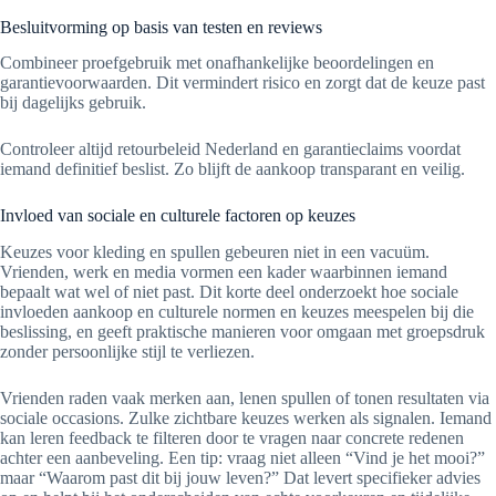
Besluitvorming op basis van testen en reviews
Combineer proefgebruik met onafhankelijke beoordelingen en
garantievoorwaarden. Dit vermindert risico en zorgt dat de keuze past
bij dagelijks gebruik.
Controleer altijd retourbeleid Nederland en garantieclaims voordat
iemand definitief beslist. Zo blijft de aankoop transparant en veilig.
Invloed van sociale en culturele factoren op keuzes
Keuzes voor kleding en spullen gebeuren niet in een vacuüm.
Vrienden, werk en media vormen een kader waarbinnen iemand
bepaalt wat wel of niet past. Dit korte deel onderzoekt hoe sociale
invloeden aankoop en culturele normen en keuzes meespelen bij die
beslissing, en geeft praktische manieren voor omgaan met groepsdruk
zonder persoonlijke stijl te verliezen.
Vrienden raden vaak merken aan, lenen spullen of tonen resultaten via
sociale occasions. Zulke zichtbare keuzes werken als signalen. Iemand
kan leren feedback te filteren door te vragen naar concrete redenen
achter een aanbeveling. Een tip: vraag niet alleen “Vind je het mooi?”
maar “Waarom past dit bij jouw leven?” Dat levert specifieker advies