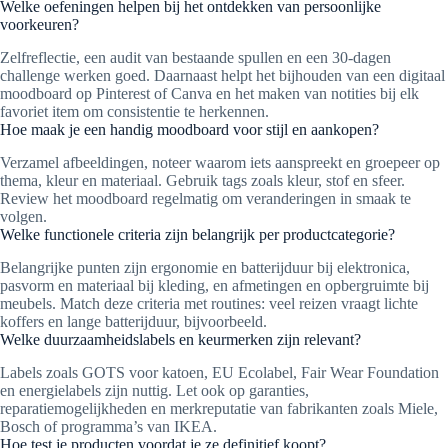
Welke oefeningen helpen bij het ontdekken van persoonlijke
voorkeuren?
Zelfreflectie, een audit van bestaande spullen en een 30-dagen
challenge werken goed. Daarnaast helpt het bijhouden van een digitaal
moodboard op Pinterest of Canva en het maken van notities bij elk
favoriet item om consistentie te herkennen.
Hoe maak je een handig moodboard voor stijl en aankopen?
Verzamel afbeeldingen, noteer waarom iets aanspreekt en groepeer op
thema, kleur en materiaal. Gebruik tags zoals kleur, stof en sfeer.
Review het moodboard regelmatig om veranderingen in smaak te
volgen.
Welke functionele criteria zijn belangrijk per productcategorie?
Belangrijke punten zijn ergonomie en batterijduur bij elektronica,
pasvorm en materiaal bij kleding, en afmetingen en opbergruimte bij
meubels. Match deze criteria met routines: veel reizen vraagt lichte
koffers en lange batterijduur, bijvoorbeeld.
Welke duurzaamheidslabels en keurmerken zijn relevant?
Labels zoals GOTS voor katoen, EU Ecolabel, Fair Wear Foundation
en energielabels zijn nuttig. Let ook op garanties,
reparatiemogelijkheden en merkreputatie van fabrikanten zoals Miele,
Bosch of programma’s van IKEA.
Hoe test je producten voordat je ze definitief koopt?