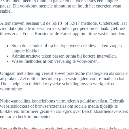
25 minuten, neem 5 minuten pauze en na vier sessies een langere
pauze. Dit voorkomt mentale uitputting en houdt het energieniveau
stabiel.
Alternatieven bestaan uit de 50/10- of 52/17-methode. Onderzoek laat
zien dat optimale intervallen verschillen per persoon en taak. Gebruik
timers zoals Focus Booster of de Forest-app om ritme vast te houden.
Stem de techniek af op het type werk: creatieve taken vragen
langere blokken.
Administratieve taken passen prima bij kortere intervallen.
Wissel methodes af om verveling te voorkomen.
Omgaan met afleiding vereist zowel praktische maatregelen als sociale
afspraken. Zet notificaties uit en plan vaste tijden voor e-mail en chat.
Thuis helpt een duidelijke fysieke scheiding tussen werkplek en
woonruimte.
Noise-cancelling koptelefoons verminderen geluidsoverlast. Gebruik
websiteblockers of browserextensies om sociale media tijdelijk te
blokkeren. Informeer gezin en collega’s over beschikbaarheidsvensters
en korte check-in momenten.
Een realistische mindset maakt het werk goedkoper in mentale kosten.