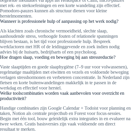
begeleide meditaties via apps als Headspace of Calm, micro-pauzes
met rek- en strekoefeningen en een korte wandeling zijn effectief.
Pomodoro-pauzes kunnen als structuur dienen voor kleine
herstelmomenten.
Wanneer is professionele hulp of aanpassing op het werk nodig?
Als klachten zoals chronische vermoeidheid, slechte slaap,
aanhoudende stress, verhoogde fouten of relationele spanningen
blijven bestaan, is het tijd voor professionele hulp. Bespreek
werkfactoren met HR of de leidinggevende en zoek indien nodig
advies bij de huisarts, bedrijfsarts of een psycholoog.
Hoe dragen slaap, voeding en beweging bij aan stressreductie?
Vaste slaaptijden en goede slaaphygiëne (7–9 uur voor volwassenen),
regelmatige maaltijden met eiwitten en vezels en voldoende beweging
verlagen stresshormonen en verbeteren concentratie. In Nederland zijn
fietsen en korte buitenwandelingen makkelijk in te passen in de
werkdag en effectief voor herstel.
Welke toolscombinaties worden vaak aanbevolen voor overzicht en
productiviteit?
Handige combinaties zijn Google Calendar + Todoist voor planning en
taken, Notion als centrale projecthub en Forest voor focus-sessies.
Begin met één tool, bouw geleidelijk extra integraties in en evalueer na
twee weken. Gratis basisversies zijn vaak voldoende om direct
resultaat te merken.