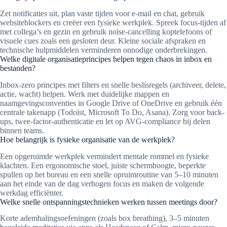
Zet notificaties uit, plan vaste tijden voor e-mail en chat, gebruik
websiteblockers en creëer een fysieke werkplek. Spreek focus-tijden af
met collega’s en gezin en gebruik noise-cancelling koptelefoons of
visuele cues zoals een gesloten deur. Kleine sociale afspraken en
technische hulpmiddelen verminderen onnodige onderbrekingen.
Welke digitale organisatieprincipes helpen tegen chaos in inbox en
bestanden?
Inbox-zero principes met filters en snelle beslisregels (archiveer, delete,
actie, wacht) helpen. Werk met duidelijke mappen en
naamgevingsconventies in Google Drive of OneDrive en gebruik één
centrale takenapp (Todoist, Microsoft To Do, Asana). Zorg voor back-
ups, twee-factor-authenticatie en let op AVG-compliance bij delen
binnen teams.
Hoe belangrijk is fysieke organisatie van de werkplek?
Een opgeruimde werkplek vermindert mentale rommel en fysieke
klachten. Een ergonomische stoel, juiste schermhoogte, beperkte
spullen op het bureau en een snelle opruimroutine van 5–10 minuten
aan het einde van de dag verhogen focus en maken de volgende
werkdag efficiënter.
Welke snelle ontspanningstechnieken werken tussen meetings door?
Korte ademhalingsoefeningen (zoals box breathing), 3–5 minuten