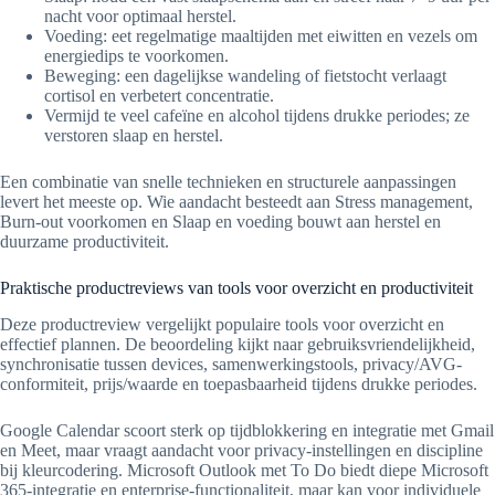
nacht voor optimaal herstel.
Voeding: eet regelmatige maaltijden met eiwitten en vezels om
energiedips te voorkomen.
Beweging: een dagelijkse wandeling of fietstocht verlaagt
cortisol en verbetert concentratie.
Vermijd te veel cafeïne en alcohol tijdens drukke periodes; ze
verstoren slaap en herstel.
Een combinatie van snelle technieken en structurele aanpassingen
levert het meeste op. Wie aandacht besteedt aan Stress management,
Burn-out voorkomen en Slaap en voeding bouwt aan herstel en
duurzame productiviteit.
Praktische productreviews van tools voor overzicht en productiviteit
Deze productreview vergelijkt populaire tools voor overzicht en
effectief plannen. De beoordeling kijkt naar gebruiksvriendelijkheid,
synchronisatie tussen devices, samenwerkingstools, privacy/AVG-
conformiteit, prijs/waarde en toepasbaarheid tijdens drukke periodes.
Google Calendar scoort sterk op tijdblokkering en integratie met Gmail
en Meet, maar vraagt aandacht voor privacy-instellingen en discipline
bij kleurcodering. Microsoft Outlook met To Do biedt diepe Microsoft
365-integratie en enterprise-functionaliteit, maar kan voor individuele