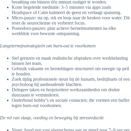
breathing om binnen één minuut rustiger te worden.
Korte begeleide meditatie: 3–5 minuten via apps zoals
Headspace of Calm kalmeert de geest en verlaagt spanning.
Micro-pauze: sta op, rek en loop naar de keuken voor water. Dit
reset de neurochemie en verbetert focus.
Pomodoro-pauzes: plan actieve herstelmomenten na elke
werkblok voor bewuste ontspanning.
Langetermijnstrategieën om burn-out te voorkomen
Stel grenzen en maak realistische afspraken over werkbelasting
binnen het team.
Gebruik vakantie en hersteldagen structureel om energie op peil
te houden.
Zoek tijdig professionele steun bij de huisarts, bedrijfsarts of een
psycholoog bij aanhoudende klachten.
Delegeer taken en herprioriteer werkzaamheden om drukte
duurzaam te verminderen.
Onderhoud hobby’s en sociale contacten; die vormen een buffer
tegen burn-out voorkomen.
De rol van slaap, voeding en beweging bij stressreductie
Slaap: houd een vast slaapschema aan en streef naar 7–9 uur per