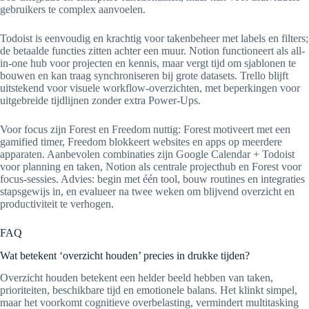
gebruikers te complex aanvoelen.
Todoist is eenvoudig en krachtig voor takenbeheer met labels en filters;
de betaalde functies zitten achter een muur. Notion functioneert als all-
in-one hub voor projecten en kennis, maar vergt tijd om sjablonen te
bouwen en kan traag synchroniseren bij grote datasets. Trello blijft
uitstekend voor visuele workflow-overzichten, met beperkingen voor
uitgebreide tijdlijnen zonder extra Power-Ups.
Voor focus zijn Forest en Freedom nuttig: Forest motiveert met een
gamified timer, Freedom blokkeert websites en apps op meerdere
apparaten. Aanbevolen combinaties zijn Google Calendar + Todoist
voor planning en taken, Notion als centrale projecthub en Forest voor
focus-sessies. Advies: begin met één tool, bouw routines en integraties
stapsgewijs in, en evalueer na twee weken om blijvend overzicht en
productiviteit te verhogen.
FAQ
Wat betekent ‘overzicht houden’ precies in drukke tijden?
Overzicht houden betekent een helder beeld hebben van taken,
prioriteiten, beschikbare tijd en emotionele balans. Het klinkt simpel,
maar het voorkomt cognitieve overbelasting, vermindert multitasking