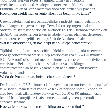
Voor focus werken Forest (gamified timer) en Freedom
(websiteblokker) goed. Analoge planners zoals Moleskine of
FranklinCovey blijven waardevol voor wie offline wil plannen.
Hoe onderscheidt men urgente taken van belangrijke taken?
Urgent betekent dat iets onmiddellijke aandacht vraagt; belangrijk
levert lange termijnwaarde op. Teveel focus op urgente taken
ondermijnt strategische doelen. Methodes als de Eisenhower-matrix en
de ABC-methode helpen taken te labelen (doen, plannen, delegeren,
elimineren) en dagelijks een top-3 uit de A-taken te halen.
Wat is tijdblokkering en hoe helpt het bij diepe concentratie?
Tijdblokkering betekent specifieke blokken in de agenda reserveren
voor geconcentreerd werk. Deep work-sessies van 60–120 minuten
(Cal Newport) of startend met 90 minuten verbeteren productiviteit en
creativiteit. Belangrijk is het uitschakelen van meldingen,
communiceren van beschikbaarheid en het plannen van blokken
volgens iemands ritme.
Werkt de Pomodoro-techniek echt voor iedereen?
De Pomodoro (25/5 minuten) helpt veel mensen om focus en herstel af
te wisselen, maar is niet voor elke taak of persoon ideaal. Voor diep
creatieve werk zijn langere blokken van 50/10 of 90 minuten vaak
beter. Het belangrijkste is afstemmen op taaktype en persoonlijke
aandachtsspanne.
Hoe ga je praktisch om met afleiding op werk en thuis?