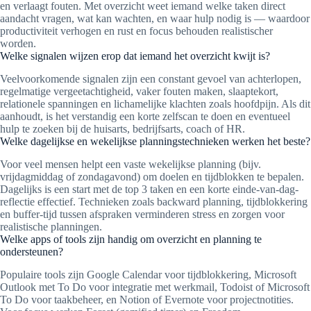
en verlaagt fouten. Met overzicht weet iemand welke taken direct
aandacht vragen, wat kan wachten, en waar hulp nodig is — waardoor
productiviteit verhogen en rust en focus behouden realistischer
worden.
Welke signalen wijzen erop dat iemand het overzicht kwijt is?
Veelvoorkomende signalen zijn een constant gevoel van achterlopen,
regelmatige vergeetachtigheid, vaker fouten maken, slaaptekort,
relationele spanningen en lichamelijke klachten zoals hoofdpijn. Als dit
aanhoudt, is het verstandig een korte zelfscan te doen en eventueel
hulp te zoeken bij de huisarts, bedrijfsarts, coach of HR.
Welke dagelijkse en wekelijkse planningstechnieken werken het beste?
Voor veel mensen helpt een vaste wekelijkse planning (bijv.
vrijdagmiddag of zondagavond) om doelen en tijdblokken te bepalen.
Dagelijks is een start met de top 3 taken en een korte einde-van-dag-
reflectie effectief. Technieken zoals backward planning, tijdblokkering
en buffer-tijd tussen afspraken verminderen stress en zorgen voor
realistische planningen.
Welke apps of tools zijn handig om overzicht en planning te
ondersteunen?
Populaire tools zijn Google Calendar voor tijdblokkering, Microsoft
Outlook met To Do voor integratie met werkmail, Todoist of Microsoft
To Do voor taakbeheer, en Notion of Evernote voor projectnotities.