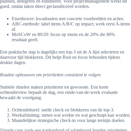
plannen, delegeren en elimineren. Voor projectmanagement werkt dit
goed, omdat taken direct geclassificeerd worden.
Eisenhower: kwadranten met concrete voorbeelden en acties.
ABC-methode: label items A/B/C op impact; werk eerst A-items
af.
MoSCoW en 80/20: focus op musts en de 20% die 80%
resultaat geeft.
Een praktische stap is dagelijks een top-3 uit de A-lijst selecteren en
daarvoor tijd blokkeren. Dit helpt Rust en focus behouden tijdens
drukke dagen.
Routine opbouwen om prioriteiten consistent te volgen
Stabiele rituelen maken prioriteren tot gewoonte. Een korte
ochtendreview bepaalt de dag, een einde-van-de-week evaluatie
bewaakt de voortgang.
Ochtendritueel: snelle check en blokkeren van de top-3.
Weekafsluiting: meten wat werkte en wat geschrapt kan worden.
Maandelijkse strategische check-in voor lange termijn doelen.
Visuele cues zoals een kanbanbord of whiteboard houden prioriteiten