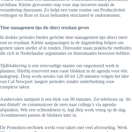
zichtbaar. Kleine gewoontes stap voor stap invoeren maakt de
verandering duurzaam. Zo helpt een vaste routine om Productiviteit
verhogen en Rust en focus behouden structureel te ondersteunen.
Time management tips die direct resultaat geven
In drukke periodes bieden gerichte time management tips direct meer
rust en resultaat. Kleine aanpassingen in de dagindeling helpen om
grotere taken sneller af te ronden. Hieronder staan praktische methodes
die zich in Nederlandse organisaties en thuissituaties bewezen hebben.
Tijdblokkering
is een eenvoudige manier om ongestoord werk te
plannen. Hierbij reserveert men vaste blokken in de agenda voor één
taakgroep. Deep work-sessies van 60 tot 120 minuten volgen het idee
van Cal Newport: langere periodes zonder onderbreking voor
complexe taken.
Aanbevolen startpunt is een blok van 90 minuten. Zet telefoons op ‘do
not disturb’ en communiceer de uren naar collega’s via agenda-
afspraken. Wie een ochtendmens is, legt diep werk vroeg op de dag.
Avondmensen passen de blokken later in.
De Pomodoro-techniek werkt voor taken met veel afwisseling. Werk