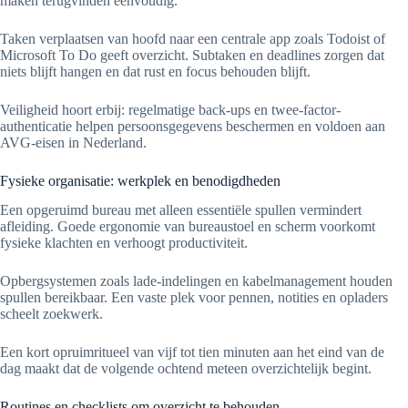
maken terugvinden eenvoudig.
Taken verplaatsen van hoofd naar een centrale app zoals Todoist of
Microsoft To Do geeft overzicht. Subtaken en deadlines zorgen dat
niets blijft hangen en dat rust en focus behouden blijft.
Veiligheid hoort erbij: regelmatige back-ups en twee-factor-
authenticatie helpen persoonsgegevens beschermen en voldoen aan
AVG-eisen in Nederland.
Fysieke organisatie: werkplek en benodigdheden
Een opgeruimd bureau met alleen essentiële spullen vermindert
afleiding. Goede ergonomie van bureaustoel en scherm voorkomt
fysieke klachten en verhoogt productiviteit.
Opbergsystemen zoals lade-indelingen en kabelmanagement houden
spullen bereikbaar. Een vaste plek voor pennen, notities en opladers
scheelt zoekwerk.
Een kort opruimritueel van vijf tot tien minuten aan het eind van de
dag maakt dat de volgende ochtend meteen overzichtelijk begint.
Routines en checklists om overzicht te behouden