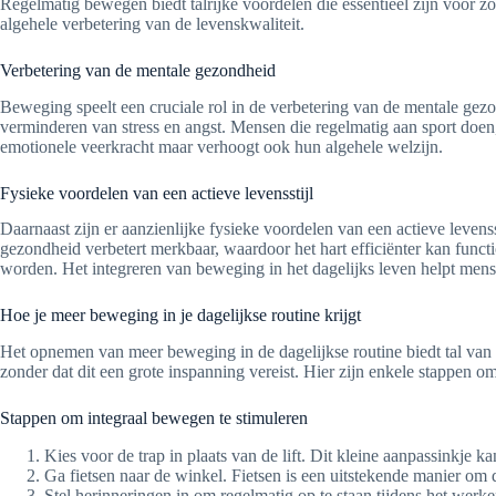
Regelmatig bewegen biedt talrijke voordelen die essentieel zijn voor 
algehele verbetering van de levenskwaliteit.
Verbetering van de mentale gezondheid
Beweging speelt een cruciale rol in de verbetering van de mentale gezon
verminderen van stress en angst. Mensen die regelmatig aan sport doen
emotionele veerkracht maar verhoogt ook hun algehele welzijn.
Fysieke voordelen van een actieve levensstijl
Daarnaast zijn er aanzienlijke fysieke voordelen van een actieve levens
gezondheid verbetert merkbaar, waardoor het hart efficiënter kan funct
worden. Het integreren van beweging in het dagelijks leven helpt mens
Hoe je meer beweging in je dagelijkse routine krijgt
Het opnemen van meer beweging in de dagelijkse routine biedt tal van 
zonder dat dit een grote inspanning vereist. Hier zijn enkele stappen o
Stappen om integraal bewegen te stimuleren
Kies voor de trap in plaats van de lift. Dit kleine aanpassinkje 
Ga fietsen naar de winkel. Fietsen is een uitstekende manier om d
Stel herinneringen in om regelmatig op te staan tijdens het werke