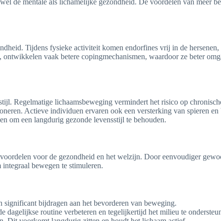
zowel de mentale als lichamelijke gezondheid. De voordelen van meer be
dheid. Tijdens fysieke activiteit komen endorfines vrij in de hersenen, 
, ontwikkelen vaak betere copingmechanismen, waardoor ze beter omgaan 
stijl. Regelmatige lichaamsbeweging vermindert het risico op chronische
ioneren. Actieve individuen ervaren ook een versterking van spieren en 
en om een langdurig gezonde levensstijl te behouden.
voordelen voor de gezondheid en het welzijn. Door eenvoudiger gewoont
m integraal bewegen te stimuleren.
kan significant bijdragen aan het bevorderen van beweging.
e dagelijkse routine verbeteren en tegelijkertijd het milieu te ondersteu
n. Dit voorkomt langdurig zitten en houdt het lichaam actief.