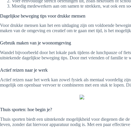
Voer eenvoudige stretch oefeningen uit, zoals nekrollen of scho
Moedig medewerkers aan om samen te strekken, wat ook een social
Dagelijkse beweging tips voor drukke mensen
Voor drukke mensen kan het een uitdaging zijn om voldoende beweging 
maken van de omgeving en creatief om te gaan met tijd, is het mogelijk 
Gebruik maken van je woonomgeving
Wandel bijvoorbeeld door het lokale park tijdens de lunchpauze of fie
uitstekende dagelijkse beweging tips. Door met vrienden of familie te 
Actief reizen naar je werk
Actief reizen naar het werk kan zowel fysiek als mentaal voordelig zijn
mogelijk om openbaar vervoer te combineren met een stuk te lopen. Dit
Thuis sporten: hoe begin je?
Thuis sporten biedt een uitstekende mogelijkheid voor diegenen die de 
leven, zonder dat hiervoor apparatuur nodig is. Met een paar effectiev