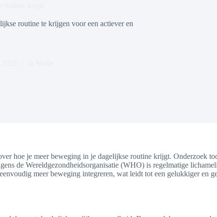
 routine krijgt
jkse routine te krijgen voor een actiever en
, 2025
In
Mode
over hoe je meer beweging in je dagelijkse routine krijgt. Onderzoek too
gens de Wereldgezondheidsorganisatie (WHO) is regelmatige lichamelijke
eenvoudig meer beweging integreren, wat leidt tot een gelukkiger en ge