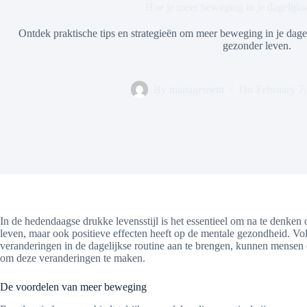
Hoe je meer beweging in je dagelijkse
Ontdek praktische tips en strategieën om meer beweging in je dageli
gezonder leven.
By
management
On
February 7
In de hedendaagse drukke levensstijl is het essentieel om na te denken 
leven, maar ook positieve effecten heeft op de mentale gezondheid. Vol
veranderingen in de dagelijkse routine aan te brengen, kunnen mensen 
om deze veranderingen te maken.
De voordelen van meer beweging