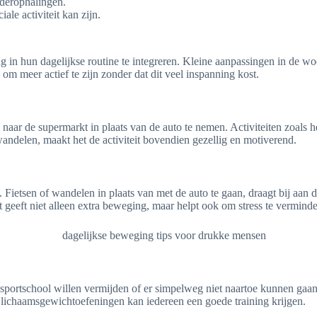
uderophalingen.
e activiteit kan zijn.
in hun dagelijkse routine te integreren. Kleine aanpassingen in de w
om meer actief te zijn zonder dat dit veel inspanning kost.
ts naar de supermarkt in plaats van de auto te nemen. Activiteiten zoa
wandelen, maakt het de activiteit bovendien gezellig en motiverend.
. Fietsen of wandelen in plaats van met de auto te gaan, draagt bij aan
 geeft niet alleen extra beweging, maar helpt ook om stress te vermind
sportschool willen vermijden of er simpelweg niet naartoe kunnen gaan.
e lichaamsgewichtoefeningen kan iedereen een goede training krijgen.