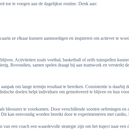
teit toe te voegen aan de dagelijkse routine. Denk aan:
aarin ze elkaar kunnen aanmoedigen en inspireren om actiever te wor
lijven. Activiteiten zoals voetbal, basketball of zelfs tuinspellen kunne
zierig. Bovendien, samen spelen draagt bij aan teamwork en versterkt de
aanpak om lange termijn resultaat te bereiken. Consistentie is daarbij de
listische doelen helpt individuen om gemotiveerd te blijven en hun voor
als blessures te voorkomen. Door verschillende soorten oefeningen en a
. Dit kan eenvoudig worden bereikt door te experimenteren met cardio, k
 van een coach een waardevolle strategie zijn om het traject naar een 