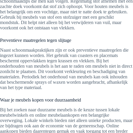
schoonmaaktips die men kan volgen. Regelmatig stof afnemen met een
zachte doek voorkomt dat stof zich ophoopt. Voor houten meubels is
het belangrijk om een vochtige, maar niet te natte doek te gebruiken.
Gebruik bij meubels van stof een stofzuiger met een geschikt
mondstuk. Dit helpt niet alleen bij het verwijderen van vuil, maar
voorkomt ook het ontstaan van vlekken.
Preventieve maatregelen tegen slijtage
Naast schoonmaakpraktijken zijn er ook preventieve maatregelen die
ingezet kunnen worden. Het gebruik van coasters en placemats
beschermt oppervlakken tegen krassen en vlekken. Bij het
onderhouden van meubels is het aan te raden om meubels niet in direct
zonlicht te plaatsen. Dit voorkomt verkleuring en beschadiging van
materialen. Periodiek het onderhoud van meubels kan ook inhouden
dat beschermende sprays of waxen worden aangebracht, afhankelijk
van het type materiaal.
Waar je meubels kopen voor duurzaamheid
Bij het zoeken naar duurzame meubels is de keuze tussen lokale
meubelwinkels en online meubelaankopen een belangrijke
overweging. Lokale winkels bieden niet alleen unieke producten, maar
ze bijdragen ook aan de economie van de gemeenschap. Online
aankopen bieden daarentegen gemak en vaak toegang tot een breder