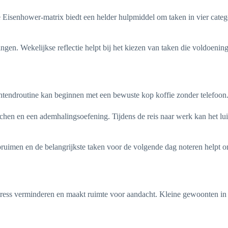
 De Eisenhower-matrix biedt een helder hulpmiddel om taken in vier cate
ssingen. Wekelijkse reflectie helpt bij het kiezen van taken die voldoen
ge ochtendroutine kan beginnen met een bewuste kop koffie zonder telef
retchen en een ademhalingsoefening. Tijdens de reis naar werk kan het
ruimen en de belangrijkste taken voor de volgende dag noteren helpt om
 stress verminderen en maakt ruimte voor aandacht. Kleine gewoonten i