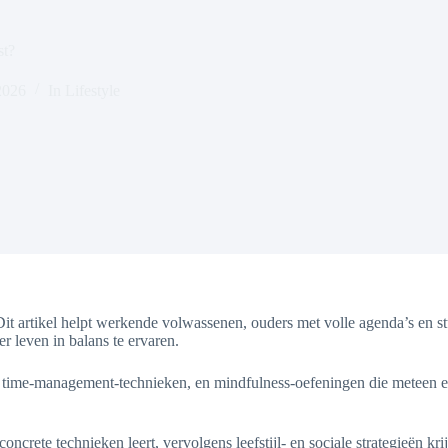
st?
2026
In
Lifestyle
it artikel helpt werkende volwassenen, ouders met volle agenda’s en stu
 leven in balans te ervaren.
ige time-management-technieken, en mindfulness-oefeningen die meteen
crete technieken leert, vervolgens leefstijl- en sociale strategieën krij