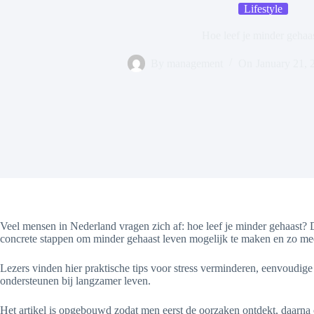
Lifestyle
Hoe leef je minder gehaa
By
management
On
January 21, 
Veel mensen in Nederland vragen zich af: hoe leef je minder gehaast? D
concrete stappen om minder gehaast leven mogelijk te maken en zo meer
Lezers vinden hier praktische tips voor stress verminderen, eenvoud
ondersteunen bij langzamer leven.
Het artikel is opgebouwd zodat men eerst de oorzaken ontdekt, daarna con