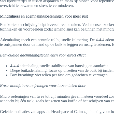
Stel tijdbuffertjes in tussen afspraken en maak sjablonen voor repetit
overzicht te bewaren en stress te verminderen.
Mindfulness en ademhalingsoefeningen voor meer rust
Een korte omschrijving helpt lezers direct te raken. Veel mensen zoeken
technieken en voorbeelden zodat iemand snel kan beginnen met mindfu
Ademhaling speelt een centrale rol bij snelle kalmering. De 4-4-4 ad
te ontspannen door de hand op de buik te leggen en rustig te ademen. 
Eenvoudige ademhalingstechnieken voor direct effect
4-4-4 ademhaling: snelle stabilisatie van hartslag en aandacht.
Diepe buikademhaling: focus op uitzetten van de buik bij inade
Box breathing: vier tellen per fase om gedachten te vertragen.
Korte mindfulness-oefeningen voor tussen taken door
Micro-oefeningen van twee tot vijf minuten geven meteen voordeel zonde
aandacht bij één taak, zoals het zetten van koffie of het schrijven van
Geleide meditaties van apps als Headspace of Calm zijn handig voor be