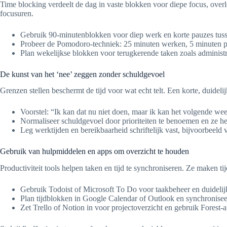
Time blocking verdeelt de dag in vaste blokken voor diepe focus, over
focusuren.
Gebruik 90-minutenblokken voor diep werk en korte pauzes tus
Probeer de Pomodoro-techniek: 25 minuten werken, 5 minuten pau
Plan wekelijkse blokken voor terugkerende taken zoals administr
De kunst van het ‘nee’ zeggen zonder schuldgevoel
Grenzen stellen beschermt de tijd voor wat echt telt. Een korte, duideli
Voorstel: “Ik kan dat nu niet doen, maar ik kan het volgende w
Normaliseer schuldgevoel door prioriteiten te benoemen en ze he
Leg werktijden en bereikbaarheid schriftelijk vast, bijvoorbeeld
Gebruik van hulpmiddelen en apps om overzicht te houden
Productiviteit tools helpen taken en tijd te synchroniseren. Ze maken 
Gebruik Todoist of Microsoft To Do voor taakbeheer en duidelijke
Plan tijdblokken in Google Calendar of Outlook en synchronisee
Zet Trello of Notion in voor projectoverzicht en gebruik Forest-