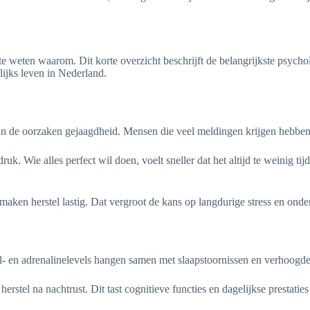
 weten waarom. Dit korte overzicht beschrijft de belangrijkste psychol
lijks leven in Nederland.
aan de oorzaken gejaagdheid. Mensen die veel meldingen krijgen hebben
uk. Wie alles perfect wil doen, voelt sneller dat het altijd te weinig t
aken herstel lastig. Dat vergroot de kans op langdurige stress en ond
ol- en adrenalinelevels hangen samen met slaapstoornissen en verhoogd
stel na nachtrust. Dit tast cognitieve functies en dagelijkse prestaties