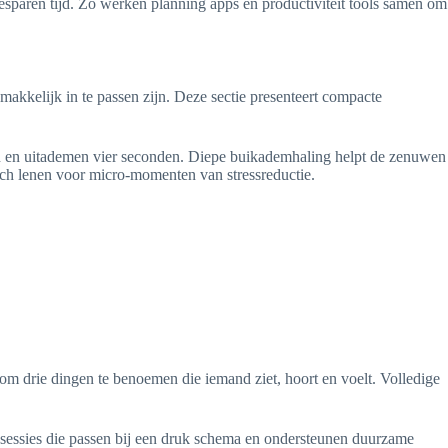
besparen tijd. Zo werken planning apps en productiviteit tools samen om
makkelijk in te passen zijn. Deze sectie presenteert compacte
den en uitademen vier seconden. Diepe buikademhaling helpt de zenuwen
ich lenen voor micro-momenten van stressreductie.
 om drie dingen te benoemen die iemand ziet, hoort en voelt. Volledige
 sessies die passen bij een druk schema en ondersteunen duurzame