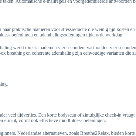
ieve taken. Automatische e-mailregels en voorgedefinieerde antwoorden 
 naar praktische manieren voor stressreductie die weinig tijd kosten en 
lness oefeningen en ademhalingsoefeningen tijdens de werkdag.
emhaling werkt direct: inademen vier seconden, vasthouden vier secon
Box breathing en coherente ademhaling zijn eenvoudige varianten die z
ming.
r veel tijdverlies. Een korte bodyscan of zintuiglijke check-in vraagt
 een e-mail, vormt ook effectieve mindfulness oefeningen.
ginners. Nederlandse alternatieven, zoals Breathe2Relax, bieden korte