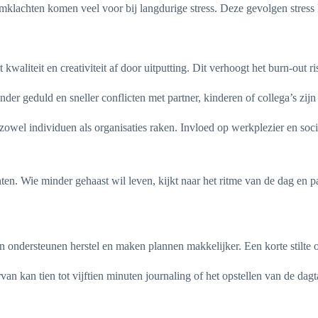
klachten komen veel voor bij langdurige stress. Deze gevolgen stress 
waliteit en creativiteit af door uitputting. Dit verhoogt het burn-out r
nder geduld en sneller conflicten met partner, kinderen of collega’s zi
zowel individuen als organisaties raken. Invloed op werkplezier en soc
n. Wie minder gehaast wil leven, kijkt naar het ritme van de dag en pas
den ondersteunen herstel en maken plannen makkelijker. Een korte stilte 
van kan tien tot vijftien minuten journaling of het opstellen van de dag