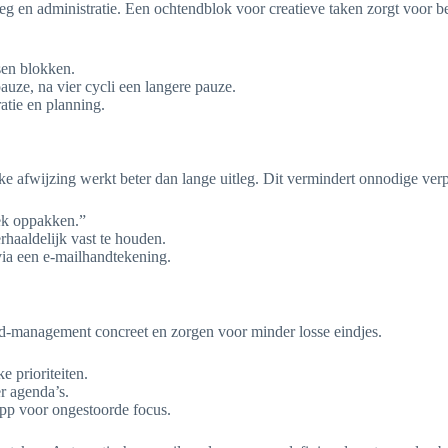
leg en administratie. Een ochtendblok voor creatieve taken zorgt voor
sen blokken.
ze, na vier cycli een langere pauze.
atie en planning.
jke afwijzing werkt beter dan lange uitleg. Dit vermindert onnodige verp
eek oppakken.”
rhaaldelijk vast te houden.
 via een e-mailhandtekening.
tijd-management concreet en zorgen voor minder losse eindjes.
 prioriteiten.
r agenda’s.
app voor ongestoorde focus.