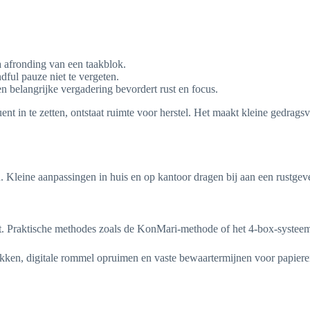
a afronding van een taakblok.
dful pauze niet te vergeten.
n belangrijke vergadering bevordert rust en focus.
n te zetten, ontstaat ruimte voor herstel. Het maakt kleine gedragsvera
. Kleine aanpassingen in huis en op kantoor dragen bij aan een rustge
. Praktische methodes zoals de KonMari-methode of het 4-box-systeem h
en, digitale rommel opruimen en vaste bewaartermijnen voor papieren in