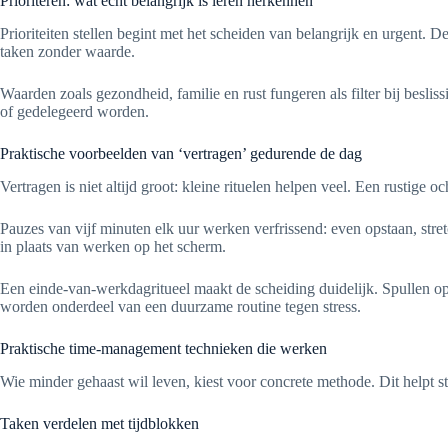
Prioriteren: wat echt belangrijk is leren herkennen
Prioriteiten stellen begint met het scheiden van belangrijk en urgent.
taken zonder waarde.
Waarden zoals gezondheid, familie en rust fungeren als filter bij besli
of gedelegeerd worden.
Praktische voorbeelden van ‘vertragen’ gedurende de dag
Vertragen is niet altijd groot: kleine rituelen helpen veel. Een rusti
Pauzes van vijf minuten elk uur werken verfrissend: even opstaan, st
in plaats van werken op het scherm.
Een einde-van-werkdagritueel maakt de scheiding duidelijk. Spullen op
worden onderdeel van een duurzame routine tegen stress.
Praktische time-management technieken die werken
Wie minder gehaast wil leven, kiest voor concrete methode. Dit helpt
Taken verdelen met tijdblokken