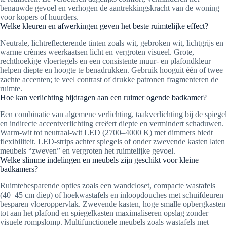
benauwde gevoel en verhogen de aantrekkingskracht van de woning
voor kopers of huurders.
Welke kleuren en afwerkingen geven het beste ruimtelijke effect?
Neutrale, lichtreflecterende tinten zoals wit, gebroken wit, lichtgrijs en
warme crèmes weerkaatsen licht en vergroten visueel. Grote,
rechthoekige vloertegels en een consistente muur- en plafondkleur
helpen diepte en hoogte te benadrukken. Gebruik hooguit één of twee
zachte accenten; te veel contrast of drukke patronen fragmenteren de
ruimte.
Hoe kan verlichting bijdragen aan een ruimer ogende badkamer?
Een combinatie van algemene verlichting, taakverlichting bij de spiegel
en indirecte accentverlichting creëert diepte en vermindert schaduwen.
Warm-wit tot neutraal-wit LED (2700–4000 K) met dimmers biedt
flexibiliteit. LED-strips achter spiegels of onder zwevende kasten laten
meubels “zweven” en vergroten het ruimtelijke gevoel.
Welke slimme indelingen en meubels zijn geschikt voor kleine
badkamers?
Ruimtebesparende opties zoals een wandcloset, compacte wastafels
(40–45 cm diep) of hoekwastafels en inloopdouches met schuifdeuren
besparen vloeroppervlak. Zwevende kasten, hoge smalle opbergkasten
tot aan het plafond en spiegelkasten maximaliseren opslag zonder
visuele rompslomp. Multifunctionele meubels zoals wastafels met