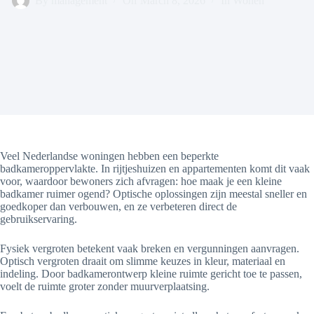
By
management
On
March 8, 2026
In
Wonen
Veel Nederlandse woningen hebben een beperkte
badkameroppervlakte. In rijtjeshuizen en appartementen komt dit vaak
voor, waardoor bewoners zich afvragen: hoe maak je een kleine
badkamer ruimer ogend? Optische oplossingen zijn meestal sneller en
goedkoper dan verbouwen, en ze verbeteren direct de
gebruikservaring.
Fysiek vergroten betekent vaak breken en vergunningen aanvragen.
Optisch vergroten draait om slimme keuzes in kleur, materiaal en
indeling. Door badkamerontwerp kleine ruimte gericht toe te passen,
voelt de ruimte groter zonder muurverplaatsing.