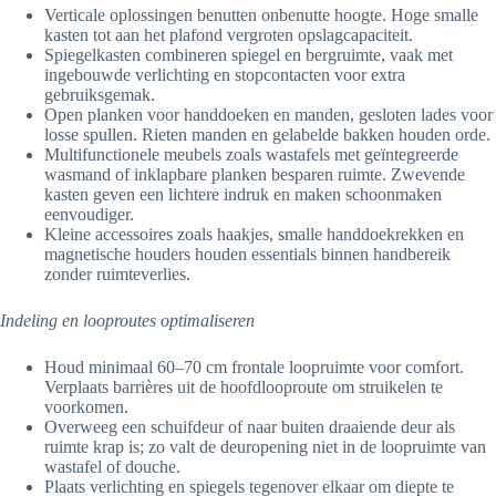
Verticale oplossingen benutten onbenutte hoogte. Hoge smalle
kasten tot aan het plafond vergroten opslagcapaciteit.
Spiegelkasten combineren spiegel en bergruimte, vaak met
ingebouwde verlichting en stopcontacten voor extra
gebruiksgemak.
Open planken voor handdoeken en manden, gesloten lades voor
losse spullen. Rieten manden en gelabelde bakken houden orde.
Multifunctionele meubels zoals wastafels met geïntegreerde
wasmand of inklapbare planken besparen ruimte. Zwevende
kasten geven een lichtere indruk en maken schoonmaken
eenvoudiger.
Kleine accessoires zoals haakjes, smalle handdoekrekken en
magnetische houders houden essentials binnen handbereik
zonder ruimteverlies.
Indeling en looproutes optimaliseren
Houd minimaal 60–70 cm frontale loopruimte voor comfort.
Verplaats barrières uit de hoofdlooproute om struikelen te
voorkomen.
Overweeg een schuifdeur of naar buiten draaiende deur als
ruimte krap is; zo valt de deuropening niet in de loopruimte van
wastafel of douche.
Plaats verlichting en spiegels tegenover elkaar om diepte te