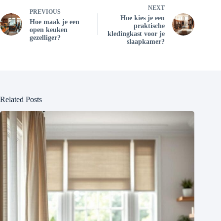
NEXT
PREVIOUS
Hoe kies je een
Hoe maak je een
praktische
open keuken
kledingkast voor je
gezelliger?
slaapkamer?
Related Posts