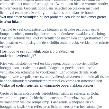
composiet met matte of semi-glans afwerkingen bieden warmte zonder
te overheersen. Gebruik hoogglans selectief op plekken met veel
lichtinval en matte afwerking in rustzones om balans te houden.
Wat moet men vermijden bij het proberen een kleine badkamer groter
te laten lijken?
Vermijd te veel contrasterende kleuren en drukke patronen, grote
lompe meubels, onnodige decoraties en donkere, zwakke verlichting.
Ook het gebruik van veel verschillende materialen en tegelformaten of
het plaatsen van opslag die de zichtlijn onderbreekt, verkleint de ruimte
visueel.
Hoe houd je een ruimtelijk ontwerp praktisch en
onderhoudsvriendelijk?
Kies vochtafstotende verf en kitvoegen, onderhoudsvriendelijke
hoogglansmaterialen met antikalklagen en goede mechanische
ventilatie om schimmel te voorkomen. Eenvoudige details zoals
ingebouwde zeepdispensers, onopvallende afvoeren en minimalistische
handdoekhouders verminderen rommel en verhogen functionaliteit.
Welke rol spelen spiegels en glanzende oppervlakken precies?
Grote of halfwandspiegels verdubbelen zicht en reflecteren licht,
waardoor diepte en helderheid toenemen. Frameloze spiegels
verminderen visuele rompslomp. Glanzende wandpanelen en
hoogglans kastlakken reflecteren licht en versterken het ruimtelijke