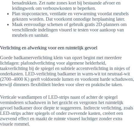
benadrukken. Zet natte zones kort bij bestaande afvoer en
leidingwerk om verbouwkosten te beperken.
Plan stopcontacten, ventilatie en verwarming voordat meubels
gekozen worden. Dat voorkomt onnodige herplaatsing later.
Maak eenvoudige schetsen of gebruik gratis 2D-planners om
verschillende indelingen visueel te testen voor aankoop van
meubels en sanitair.
Verlichting en afwerking voor een ruimtelijk gevoel
Goede badkamerverlichting klein van opzet begint met meerdere
lichtlagen: plafondverlichting voor algemene helderheid,
taakverlichting bij de spiegel en subtiele accentverlichting in nisjes of
onderkasten. LED-verlichting badkamer in warm-wit tot neutraal-wit
(2700–4000 K) geeft voldoende lumen en voorkomt harde schaduwen,
terwijl dimmers flexibiliteit bieden voor sfeer en praktische taken.
Verticale wandlampen of LED-strips naast of achter de spiegel
verminderen schaduwen in het gezicht en vergroten het ruimtelijk
gevoel badkamer door diepte te suggereren. Indirecte verlichting, zoals
LED-strips achter spiegels of onder zwevende kasten, creëert een
zwevend effect en maakt de ruimte visueel luchtiger zonder extra
visuele rommel.