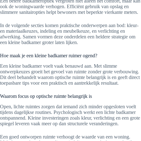
Een betere badkameroptiek vergroten niet alleen het comfort, maar kan
ook de woningwaarde verhogen. Efficiënt gebruik van opslag en
slimmere sanitairopties helpt bewoners met beperkte vierkante meters.
In de volgende secties komen praktische onderwerpen aan bod: kleur-
en materiaalkeuzes, indeling en meubelkeuze, en verlichting en
afwerking. Samen vormen deze onderdelen een heldere strategie om
een kleine badkamer groter laten lijken.
Hoe maak je een kleine badkamer ruimer ogend?
Een kleine badkamer voelt vaak benauwd aan. Met slimme
ontwerpkeuzes groeit het gevoel van ruimte zonder grote verbouwing.
Dit deel behandelt waarom optische ruimte belangrijk is en geeft direct
toepasbare tips voor een praktisch en aantrekkelijk resultaat.
Waarom focus op optische ruimte belangrijk is
Open, lichte ruimtes zorgen dat iemand zich minder opgesloten voelt
tijdens dagelijkse routines. Psychologisch werkt een lichte badkamer
ontspannend. Kleine investeringen zoals kleur, verlichting en een grote
spiegel leveren vaak meer op dan structurele veranderingen.
Een goed ontworpen ruimte verhoogt de waarde van een woning.