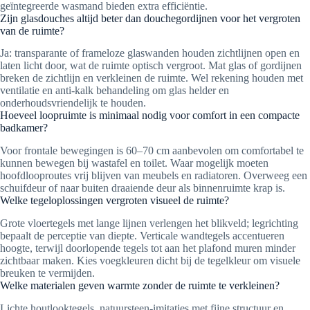
geïntegreerde wasmand bieden extra efficiëntie.
Zijn glasdouches altijd beter dan douchegordijnen voor het vergroten
van de ruimte?
Ja: transparante of frameloze glaswanden houden zichtlijnen open en
laten licht door, wat de ruimte optisch vergroot. Mat glas of gordijnen
breken de zichtlijn en verkleinen de ruimte. Wel rekening houden met
ventilatie en anti-kalk behandeling om glas helder en
onderhoudsvriendelijk te houden.
Hoeveel loopruimte is minimaal nodig voor comfort in een compacte
badkamer?
Voor frontale bewegingen is 60–70 cm aanbevolen om comfortabel te
kunnen bewegen bij wastafel en toilet. Waar mogelijk moeten
hoofdlooproutes vrij blijven van meubels en radiatoren. Overweeg een
schuifdeur of naar buiten draaiende deur als binnenruimte krap is.
Welke tegeloplossingen vergroten visueel de ruimte?
Grote vloertegels met lange lijnen verlengen het blikveld; legrichting
bepaalt de perceptie van diepte. Verticale wandtegels accentueren
hoogte, terwijl doorlopende tegels tot aan het plafond muren minder
zichtbaar maken. Kies voegkleuren dicht bij de tegelkleur om visuele
breuken te vermijden.
Welke materialen geven warmte zonder de ruimte te verkleinen?
Lichte houtlooktegels, natuursteen-imitaties met fijne structuur en