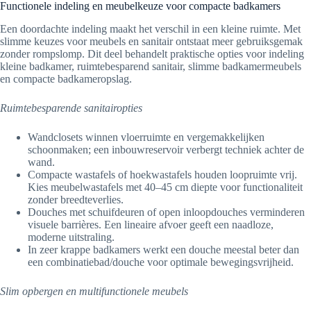
Functionele indeling en meubelkeuze voor compacte badkamers
Een doordachte indeling maakt het verschil in een kleine ruimte. Met
slimme keuzes voor meubels en sanitair ontstaat meer gebruiksgemak
zonder rompslomp. Dit deel behandelt praktische opties voor indeling
kleine badkamer, ruimtebesparend sanitair, slimme badkamermeubels
en compacte badkameropslag.
Ruimtebesparende sanitairopties
Wandclosets winnen vloerruimte en vergemakkelijken
schoonmaken; een inbouwreservoir verbergt techniek achter de
wand.
Compacte wastafels of hoekwastafels houden loopruimte vrij.
Kies meubelwastafels met 40–45 cm diepte voor functionaliteit
zonder breedteverlies.
Douches met schuifdeuren of open inloopdouches verminderen
visuele barrières. Een lineaire afvoer geeft een naadloze,
moderne uitstraling.
In zeer krappe badkamers werkt een douche meestal beter dan
een combinatiebad/douche voor optimale bewegingsvrijheid.
Slim opbergen en multifunctionele meubels