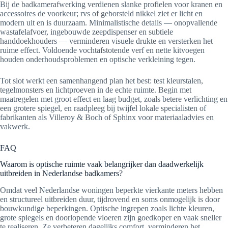
Bij de badkamerafwerking verdienen slanke profielen voor kranen en
accessoires de voorkeur; rvs of geborsteld nikkel ziet er licht en
modern uit en is duurzaam. Minimalistische details — onopvallende
wastafelafvoer, ingebouwde zeepdispenser en subtiele
handdoekhouders — verminderen visuele drukte en versterken het
ruime effect. Voldoende vochtafstotende verf en nette kitvoegen
houden onderhoudsproblemen en optische verkleining tegen.
Tot slot werkt een samenhangend plan het best: test kleurstalen,
tegelmonsters en lichtproeven in de echte ruimte. Begin met
maatregelen met groot effect en laag budget, zoals betere verlichting en
een grotere spiegel, en raadpleeg bij twijfel lokale specialisten of
fabrikanten als Villeroy & Boch of Sphinx voor materiaaladvies en
vakwerk.
FAQ
Waarom is optische ruimte vaak belangrijker dan daadwerkelijk
uitbreiden in Nederlandse badkamers?
Omdat veel Nederlandse woningen beperkte vierkante meters hebben
en structureel uitbreiden duur, tijdrovend en soms onmogelijk is door
bouwkundige beperkingen. Optische ingrepen zoals lichte kleuren,
grote spiegels en doorlopende vloeren zijn goedkoper en vaak sneller
te realiseren. Ze verbeteren dagelijks comfort, verminderen het