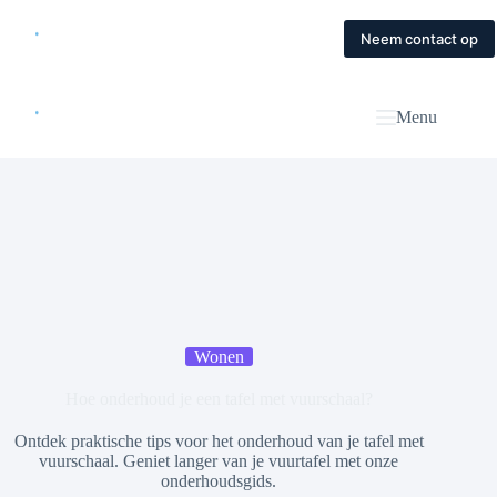
Skip
to
Home
Diensten
Magazine
Contact
Neem contact op
content
Menu
Wonen
Hoe onderhoud je een tafel met vuurschaal?
Ontdek praktische tips voor het onderhoud van je tafel met
vuurschaal. Geniet langer van je vuurtafel met onze
onderhoudsgids.