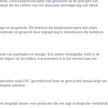
deren. Deze keukenconcepten zijn gebaseerd op de principes van
rukt dat het creëren van een duurzame leefomgeving niet alleen
tage en hergebruik. Dit betekent dat keukenontwerpen niet enkel
leidende rol gespeeld door regelgeving te introduceren die bedrijven
ruik van materialen en energie. Een andere belangrijke winst is de
e impact op het milieu, wat essentieel is in het streven naar een
aterialen
zoals FSC-gecertificeerd hout en gerecycled metaal helpt om
modern interieur.
eel mogelijk kiezen voor producten die een lage ecologische voetafdruk