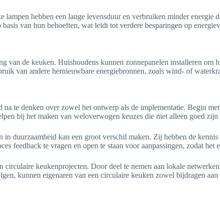
e lampen hebben een lange levensduur en verbruiken minder energie da
 basis van hun behoeften, wat leidt tot verdere besparingen op energiev
ing van de keuken. Huishoudens kunnen zonnepanelen installeren om hun
uik van andere hernieuwbare energiebronnen, zoals wind- of waterkrac
d na te denken over zowel het ontwerp als de implementatie. Begin met h
elpen bij het maken van weloverwogen keuzes die niet alleen goed zijn
in duurzaamheid kan een groot verschil maken. Zij hebben de kennis om 
oces feedback te vragen en open te staan voor aanpassingen, zodat het e
l in circulaire keukenprojecten. Door deel te nemen aan lokale netwerk
olgen, kunnen eigenaren van een circulaire keuken zowel bijdragen aan