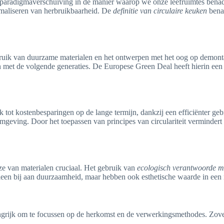
n paradigmaverschuiving in de manier waarop we onze leefruimtes bena
aximaliseren van herbruikbaarheid. De
definitie van circulaire keuken
benad
gebruik van duurzame materialen en het ontwerpen met het oog op demon
n met de volgende generaties. De Europese Green Deal heeft hierin een 
 tot kostenbesparingen op de lange termijn, dankzij een efficiënter geb
mgeving. Door het toepassen van principes van circulariteit vermindert d
ze van materialen cruciaal. Het gebruik van
ecologisch verantwoorde m
lleen bij aan duurzaamheid, maar hebben ook esthetische waarde in een 
elangrijk om te focussen op de herkomst en de verwerkingsmethodes. Zov