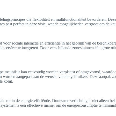
lingsprincipes die flexibiliteit en multifunctionaliteit bevorderen. Deze
tes past perfect in deze visie, wat de mogelijkheden vergroot om de keu
voor sociale interactie en efficiëntie in het gebruik van de beschikbar
 eetsfeer te integreren. Door verschillende zones binnen één grote rui
 type meubilair kan eenvoudig worden verplaatst of omgevormd, waardoor 
n worden aangepast aan de wensen van de gebruikers. Deze aanpak zorgt
de komt.
ale rol in de energie-efficiëntie. Duurzame verlichting is niet alleen b
ssystemen is een effectieve manier om de energieconsumptie te minimal