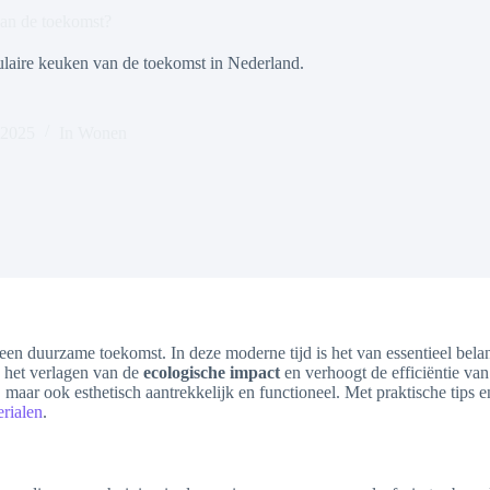
van de toekomst?
rculaire keuken van de toekomst in Nederland.
 2025
In
Wonen
g een duurzame toekomst. In deze moderne tijd is het van essentieel bel
p het verlagen van de
ecologische impact
en verhoogt de efficiëntie van
 maar ook esthetisch aantrekkelijk en functioneel. Met praktische tips e
erialen
.