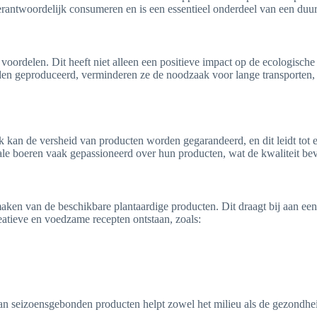
rantwoordelijk consumeren en is een essentieel onderdeel van een duur
 voordelen. Dit heeft niet alleen een positieve impact op de ecologisch
 geproduceerd, verminderen ze de noodzaak voor lange transporten, wat
ak kan de versheid van producten worden gegarandeerd, en dit leidt to
e boeren vaak gepassioneerd over hun producten, wat de kwaliteit bev
ken van de beschikbare plantaardige producten. Dit draagt bij aan ee
atieve en voedzame recepten ontstaan, zoals:
an seizoensgebonden producten helpt zowel het milieu als de gezondhei