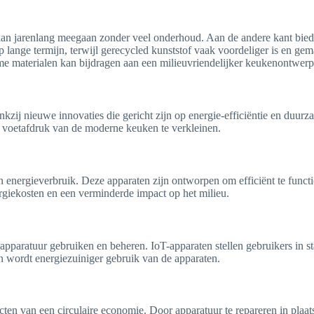
 kan jarenlang meegaan zonder veel onderhoud. Aan de andere kant biedt
op lange termijn, terwijl gerecycled kunststof vaak voordeliger is en g
e materialen kan bijdragen aan een milieuvriendelijker keukenontwerp
kzij nieuwe innovaties die gericht zijn op energie-efficiëntie en duur
e voetafdruk van de moderne keuken te verkleinen.
n energieverbruik. Deze apparaten zijn ontworpen om efficiënt te functi
ergiekosten en een verminderde impact op het milieu.
paratuur gebruiken en beheren. IoT-apparaten stellen gebruikers in st
en wordt energiezuiniger gebruik van de apparaten.
cten van een circulaire economie. Door apparatuur te repareren in pla