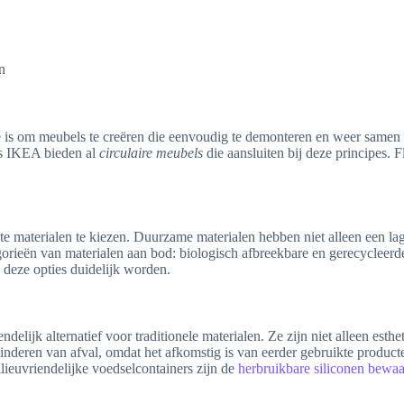
n
ee is om meubels te creëren die eenvoudig te demonteren en weer samen t
ls IKEA bieden al
circulaire meubels
die aansluiten bij deze principes. 
ste materialen te kiezen. Duurzame materialen hebben niet alleen een la
orieën van materialen aan bod: biologisch afbreekbare en gerecycleerd
 deze opties duidelijk worden.
elijk alternatief voor traditionele materialen. Ze zijn niet alleen esth
inderen van afval, omdat het afkomstig is van eerder gebruikte producte
ieuvriendelijke voedselcontainers zijn de
herbruikbare siliconen bewaa