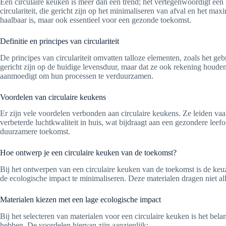
Een circulaire keuken is meer dan een trend; het vertegenwoordigt ee
circulariteit, die gericht zijn op het minimaliseren van afval en het m
haalbaar is, maar ook essentieel voor een gezonde toekomst.
Definitie en principes van circulariteit
De principes van circulariteit omvatten talloze elementen, zoals het 
gericht zijn op de huidige levensduur, maar dat ze ook rekening houde
aanmoedigt om hun processen te verduurzamen.
Voordelen van circulaire keukens
Er zijn vele voordelen verbonden aan circulaire keukens. Ze leiden vaak
verbeterde luchtkwaliteit in huis, wat bijdraagt aan een gezondere leefo
duurzamere toekomst.
Hoe ontwerp je een circulaire keuken van de toekomst?
Bij het ontwerpen van een circulaire keuken van de toekomst is de keu
de ecologische impact te minimaliseren. Deze materialen dragen niet a
Materialen kiezen met een lage ecologische impact
Bij het selecteren van materialen voor een circulaire keuken is het b
hebben. De voordelen hiervan zijn aanzienlijk: