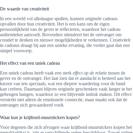
De waarde van creativiteit
In een wereld vol alledaagse spullen, kunnen originele cadeaus
opvallen door hun creativiteit. Het is een kans om de eigen
persoonlijkheid van de gever te reflecteren, waardoor het cadeau
authentieker aanvoelt. Bovendien stimuleert het de ontvanger om
creatief te denken en nieuwe mogelijkheden te verkennen. Creativiteit
in cadeaus draagt bij aan een unieke ervaring, die verder gaat dan een
simpel voorwerp.
Het effect van een uniek cadeau
Een uniek cadeau heeft vaak een sterk
effect op de relatie
tussen de
gever en de ontvanger. Het laat zien dat er aandacht is besteed aan het
kiezen van iets speciaals, wat een diepere waardering voor de band
kan creëren. Daarnaast blijven originele geschenken vaak langer in het
geheugen hangen, waardoor ze een blijvende indruk maken. Dit effect
versterkt niet alleen de emotionele connectie, maar maakt ook dat de
ontvanger zich gewaardeerd voelt.
Waar kun je krijtbord-muurstickers kopen?
Voor degenen die zich afvragen waar krijtbord-muurstickers kopen het
gemakkelijkst is, zijn er verschillende opties beschikbaar. Zowel online