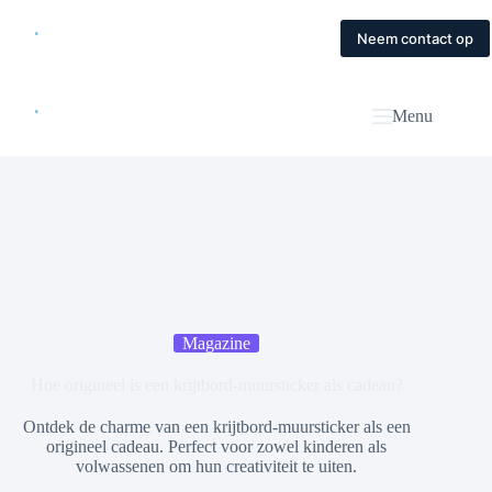
Skip
to
Home
Diensten
Magazine
Contact
Neem contact op
content
Menu
Magazine
Hoe origineel is een krijtbord-muursticker als cadeau?
Ontdek de charme van een krijtbord-muursticker als een
origineel cadeau. Perfect voor zowel kinderen als
volwassenen om hun creativiteit te uiten.