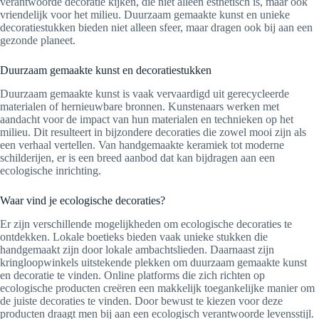
verantwoorde decoratie kijken, die niet alleen esthetisch is, maar ook
vriendelijk voor het milieu. Duurzaam gemaakte kunst en unieke
decoratiestukken bieden niet alleen sfeer, maar dragen ook bij aan een
gezonde planeet.
Duurzaam gemaakte kunst en decoratiestukken
Duurzaam gemaakte kunst is vaak vervaardigd uit gerecycleerde
materialen of hernieuwbare bronnen. Kunstenaars werken met
aandacht voor de impact van hun materialen en technieken op het
milieu. Dit resulteert in bijzondere decoraties die zowel mooi zijn als
een verhaal vertellen. Van handgemaakte keramiek tot moderne
schilderijen, er is een breed aanbod dat kan bijdragen aan een
ecologische inrichting.
Waar vind je ecologische decoraties?
Er zijn verschillende mogelijkheden om ecologische decoraties te
ontdekken. Lokale boetieks bieden vaak unieke stukken die
handgemaakt zijn door lokale ambachtslieden. Daarnaast zijn
kringloopwinkels uitstekende plekken om duurzaam gemaakte kunst
en decoratie te vinden. Online platforms die zich richten op
ecologische producten creëren een makkelijk toegankelijke manier om
de juiste decoraties te vinden. Door bewust te kiezen voor deze
producten draagt men bij aan een ecologisch verantwoorde levensstijl.