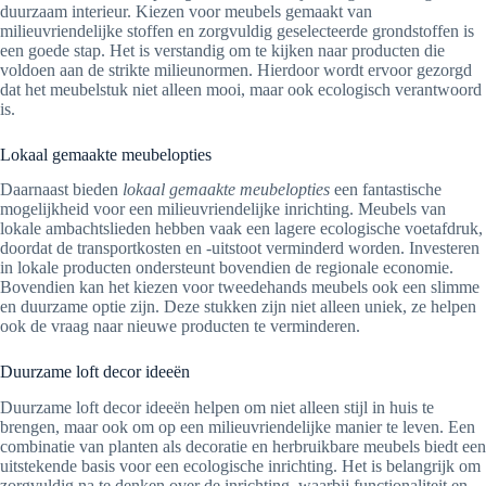
duurzaam interieur. Kiezen voor meubels gemaakt van
milieuvriendelijke stoffen en zorgvuldig geselecteerde grondstoffen is
een goede stap. Het is verstandig om te kijken naar producten die
voldoen aan de strikte milieunormen. Hierdoor wordt ervoor gezorgd
dat het meubelstuk niet alleen mooi, maar ook ecologisch verantwoord
is.
Lokaal gemaakte meubelopties
Daarnaast bieden
lokaal gemaakte meubelopties
een fantastische
mogelijkheid voor een milieuvriendelijke inrichting. Meubels van
lokale ambachtslieden hebben vaak een lagere ecologische voetafdruk,
doordat de transportkosten en -uitstoot verminderd worden. Investeren
in lokale producten ondersteunt bovendien de regionale economie.
Bovendien kan het kiezen voor tweedehands meubels ook een slimme
en duurzame optie zijn. Deze stukken zijn niet alleen uniek, ze helpen
ook de vraag naar nieuwe producten te verminderen.
Duurzame loft decor ideeën
Duurzame loft decor ideeën helpen om niet alleen stijl in huis te
brengen, maar ook om op een milieuvriendelijke manier te leven. Een
combinatie van planten als decoratie en herbruikbare meubels biedt een
uitstekende basis voor een ecologische inrichting. Het is belangrijk om
zorgvuldig na te denken over de inrichting, waarbij functionaliteit en