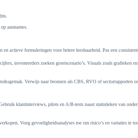
hts.
g op aannames.
en actieve formuleringen voor betere leesbaarheid. Pas een consistente
cijfers, investeerders zoeken groeiscenario’s. Visuals zoals grafieken 
bruiksgemak. Verwijs naar bronnen als CBS, RVO of sectorrapporten om
ik klantinterviews, pilots en A/B-tests naast statistieken van onderz
verkopen. Voeg gevoeligheidsanalyses toe om risico’s en variaties te to