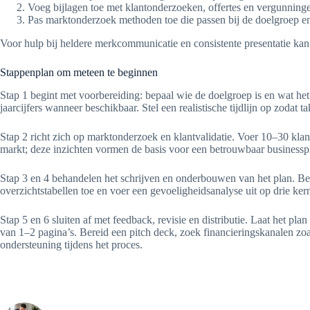
Voeg bijlagen toe met klantonderzoeken, offertes en vergunning
Pas marktonderzoek methoden toe die passen bij de doelgroep en
Voor hulp bij heldere merkcommunicatie en consistente presentatie ka
Stappenplan om meteen te beginnen
Stap 1 begint met voorbereiding: bepaal wie de doelgroep is en wat he
jaarcijfers wanneer beschikbaar. Stel een realistische tijdlijn op zodat 
Stap 2 richt zich op marktonderzoek en klantvalidatie. Voer 10–30 klant
markt; deze inzichten vormen de basis voor een betrouwbaar businessp
Stap 3 en 4 behandelen het schrijven en onderbouwen van het plan. Beg
overzichtstabellen toe en voer een gevoeligheidsanalyse uit op drie ker
Stap 5 en 6 sluiten af met feedback, revisie en distributie. Laat het
van 1–2 pagina’s. Bereid een pitch deck, zoek financieringskanalen z
ondersteuning tijdens het proces.