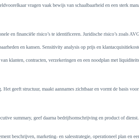
ldvoorelkaar vragen vaak bewijs van schaalbaarheid en een sterk mana
nele en financiële risico’s te identificeren. Juridische risico’s zoals 
rheden en kansen. Sensitivity analysis op prijs en klantacquisitiekost
ie van klanten, contracten, verzekeringen en een noodplan met liquidite
g. Het geeft structuur, maakt aannames zichtbaar en vormt de basis voo
cutive summary, geef daarna bedrijfsomschrijving en product of dienst
 beschrijven, marketing- en salesstrategie, operationeel plan en een f