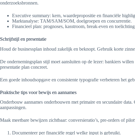
onderzoeksbronnen.
Executive summary: kern, waardepropositie en financiële highlig
Marktanalyse: TAM/SAM/SOM, doelgroepen en concurrentie.
Financieel plan: prognoses, kasstroom, break-even en toelichtin
Schrijfstijl en presentatie
Houd de businessplan inhoud zakelijk en beknopt. Gebruik korte zinnen 
De ondernemingsplan stijl moet aansluiten op de lezer: bankiers willen 
presentatie plan concreet.
Een goede inhoudsopgave en consistente typografie verbeteren het ge
Praktische tips voor bewijs en aannames
Onderbouw aannames onderbouwen met primaire en secundaire data. Gebru
aanpassingen.
Maak meetbare bewijzen zichtbaar: conversieratio’s, pre-orders of pilot
Documenteer per financiële regel welke input is gebruikt.