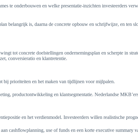
names te onderbouwen en welke presentatie-inzichten investeerders v
n belangrijk is, daarna de concrete opbouw en schrijfwijze, en ten s
ngt tot concrete doelstellingen ondernemingsplan en scherpte in strate
t, conversieratio en klantretentie.
t bij prioriteiten en het maken van tijdlijnen voor mijlpalen.
rketing, productontwikkeling en klantsegmentatie. Nederlandse MKB’er
iepositie en het verdienmodel. Investeerders willen realistische progno
nk aan cashflowplanning, use of funds en een korte executive summary 