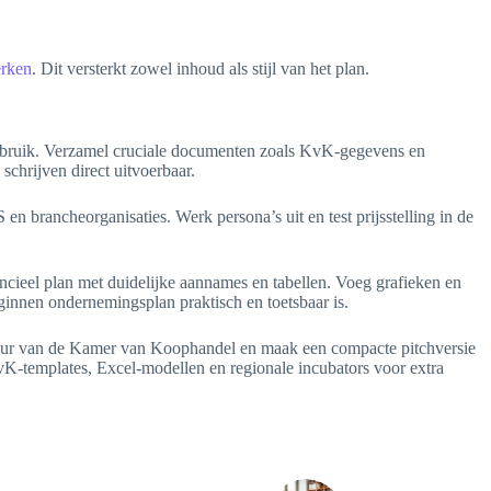
erken
. Dit versterkt zowel inhoud als stijl van het plan.
n gebruik. Verzamel cruciale documenten zoals KvK‑gegevens en
 schrijven direct uitvoerbaar.
n brancheorganisaties. Werk persona’s uit en test prijsstelling in de
ncieel plan met duidelijke aannames en tabellen. Voeg grafieken en
eginnen ondernemingsplan praktisch en toetsbaar is.
dviseur van de Kamer van Koophandel en maak een compacte pitchversie
vK‑templates, Excel‑modellen en regionale incubators voor extra