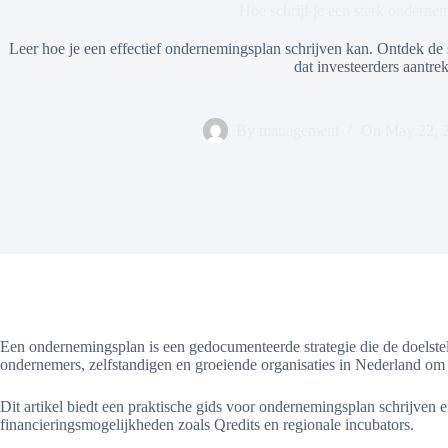
Hoe schrijf je een sterk onderne
Leer hoe je een effectief ondernemingsplan schrijven kan. Ontdek de 
dat investeerders aantrek
By
management
On
May 22, 
Een ondernemingsplan is een gedocumenteerde strategie die de doelstel
ondernemers, zelfstandigen en groeiende organisaties in Nederland om
Dit artikel biedt een praktische gids voor ondernemingsplan schrijven e
financieringsmogelijkheden zoals Qredits en regionale incubators.