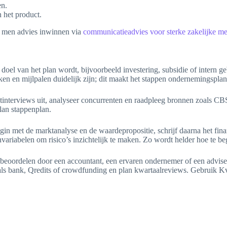
en.
 het product.
n men advies inwinnen via
communicatieadvies voor sterke zakelijke m
t doel van het plan wordt, bijvoorbeeld investering, subsidie of inter
taken en mijlpalen duidelijk zijn; dit maakt het stappen ondernemingsplan
interviews uit, analyseer concurrenten en raadpleeg bronnen zoals CBS e
lan stappenplan.
in met de marktanalyse en de waardepropositie, schrijf daarna het fina
nvariabelen om risico’s inzichtelijk te maken. Zo wordt helder hoe te b
 plan beoordelen door een accountant, een ervaren ondernemer of een a
oals bank, Qredits of crowdfunding en plan kwartaalreviews. Gebruik K