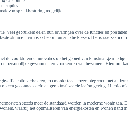
ng capabilities.
eitsopties.
emak van spraakbesturing mogelijk.
. Veel gebruikers delen hun ervaringen over de functies en prestatie
beste slimme thermostaat voor hun situatie kiezen. Het is raadzaam om
met de voortdurende innovaties op het gebied van kunstmatige intellig
 aan de persoonlijke gewoonten en voorkeuren van bewoners. Hierdoor k
gie-efficiëntie verbeteren, maar ook steeds meer integreren met andere
gt op een geconnecteerde en geoptimaliseerde leefomgeving. Hierdoor 
 thermostaten steeds meer de standaard worden in moderne woningen. 
woners, waarbij het optimaliseren van energiekosten en wonen hand in