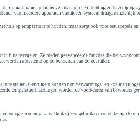
dere smart home apparaten, zoals slimme verlichting en beveiligings
edienen van meerdere apparaten vanuit één systeem draagt aanzienlijk b
et huis op temperatuur te houden, maar zorgt ook voor een soepele en p
 in huis te regelen. Ze bieden geavanceerde functies die het wooncomfo
fect worden afgestemd op de behoeften van de gebruiker.
in te stellen. Gebruikers kunnen hun verwarmings- en koelinstellingen 
eerde temperatuurinstellingen worden de voorkeuren van bewoners gere
dsbediening via smartphone. Dankzij een gebruiksvriendelijke app kan m
 is.