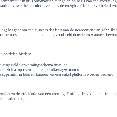
 temperatuur in huis automatisch te regelen op basis van een vooraf ing
door zowel het comfortniveau als de energie-efficiëntie verbeterd wo
ing; het gaat om een systeem dat leert van de gewoonten van gebruikers
me thermostaat kan het apparaat bijvoorbeeld detecteren wanneer bewon
e voordelen bieden:
vastgesteld verwarmingsschema instellen.
die zich aanpassen aan de gebruikersgewoonten.
 apparaten in huis en kunnen via een enkel platform worden bediend.
omfort en de efficiëntie van een woning. Huishoudens kunnen niet allee
ens nader bekijken.