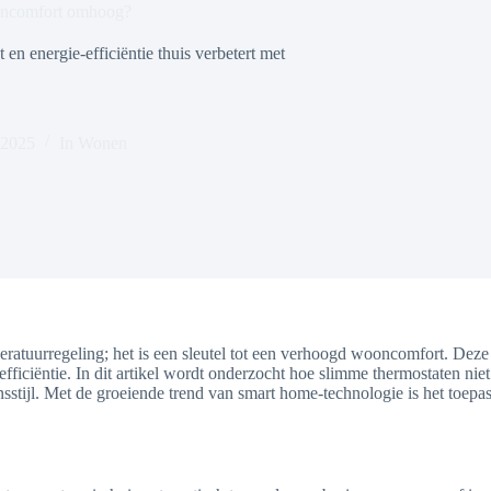
ooncomfort omhoog?
 energie-efficiëntie thuis verbetert met
 2025
In
Wonen
eratuurregeling; het is een sleutel tot een verhoogd wooncomfort. Deze
-efficiëntie. In dit artikel wordt onderzocht hoe slimme thermostaten n
sstijl. Met de groeiende trend van smart home-technologie is het toepa