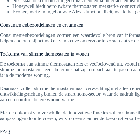
Nest staat bekend om zijn gebruiksvriendelijke interface en learni
Honeywell biedt betrouwbare thermostaten met sterke connectivit
Ecobee, met zijn ingebouwde Alexa-functionaliteit, maakt het g
Consumentenbeoordelingen en ervaringen
Consumentenbeoordelingen vormen een waardevolle bron van informatie
helpen anderen bij het maken van keuze om ervoor te zorgen dat ze de 
Toekomst van slimme thermostaten in wonen
De toekomst van slimme thermostaten ziet er veelbelovend uit, vooral 
slimme thermostaten steeds beter in staat zijn om zich aan te passen
is in de moderne woning.
Daarnaast zullen slimme thermostaten naar verwachting niet alleen ener
ontwikkelingsrichting binnen de smart home-sector, waar de nadruk li
aan een comfortabelere woonervaring.
Met de opkomst van verschillende innovatieve functies zullen slimme
aanpassingen door te voeren, wijst op een spannende toekomst voor be
FAQ