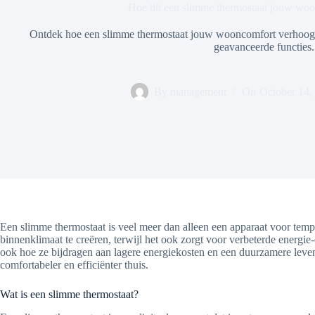
Hoe tilt een slimme thermostaat jouw w
Ontdek hoe een slimme thermostaat jouw wooncomfort verhoogt en
geavanceerde functies.
By
management
On
October 14,
Een slimme thermostaat is veel meer dan alleen een apparaat voor temp
binnenklimaat te creëren, terwijl het ook zorgt voor verbeterde energie
ook hoe ze bijdragen aan lagere energiekosten en een duurzamere leven
comfortabeler en efficiënter thuis.
Wat is een slimme thermostaat?