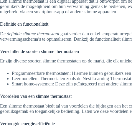
Een slimme thermostaat is een digitaal apparaat dat is ontworpen om de
gebruikers de mogelijkheid om hun verwarming gemak te bedienen, waar
uitgebreid via een smartphone-app of andere slimme apparaten.
Definitie en functionaliteit
De
definitie slimme thermostaat
gaat verder dan enkel temperatuurregel
verwarmingsschema’s te optimaliseren. Dankzij de functionaliteit slim
Verschillende soorten slimme thermostaten
Er zijn diverse soorten slimme thermostaten op de markt, die elk uniek
Programmeerbare thermostaten: Hiermee kunnen gebruikers een 
Leermodellen: Thermostaten zoals de Nest Learning Thermostat 
Smart home-systemen: Deze zijn geïntegreerd met andere slimme
Voordelen van een slimme thermostaat
Een slimme thermostaat biedt tal van voordelen die bijdragen aan het c
gebruiksgemak en toegankelijke bediening. Laten we deze voordelen e
Verhoogde energie-efficiëntie