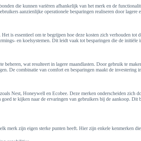
onden die kunnen variëren afhankelijk van het merk en de functionalite
gebruikers aanzienlijke operationele besparingen realiseren door lagere 
et is essentieel om te begrijpen hoe deze kosten zich verhouden tot d
mings- en koelsystemen. Dit leidt vaak tot besparingen die de initiële 
te beheren, wat resulteert in lagere maandlasten. Door gebruik te make
agen. De combinatie van comfort en besparingen maakt de investering in
, zoals Nest, Honeywell en Ecobee. Deze merken onderscheiden zich do
ed te kijken naar de ervaringen van gebruikers bij de aankoop. Dit bie
 elk merk zijn eigen sterke punten heeft. Hier zijn enkele kenmerken 