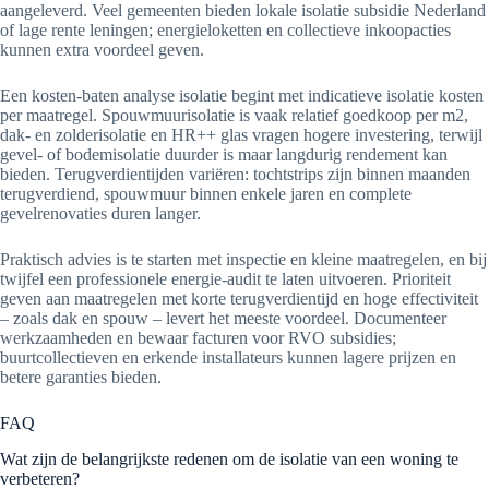
aangeleverd. Veel gemeenten bieden lokale isolatie subsidie Nederland
of lage rente leningen; energieloketten en collectieve inkoopacties
kunnen extra voordeel geven.
Een kosten-baten analyse isolatie begint met indicatieve isolatie kosten
per maatregel. Spouwmuurisolatie is vaak relatief goedkoop per m2,
dak- en zolderisolatie en HR++ glas vragen hogere investering, terwijl
gevel- of bodemisolatie duurder is maar langdurig rendement kan
bieden. Terugverdientijden variëren: tochtstrips zijn binnen maanden
terugverdiend, spouwmuur binnen enkele jaren en complete
gevelrenovaties duren langer.
Praktisch advies is te starten met inspectie en kleine maatregelen, en bij
twijfel een professionele energie-audit te laten uitvoeren. Prioriteit
geven aan maatregelen met korte terugverdientijd en hoge effectiviteit
– zoals dak en spouw – levert het meeste voordeel. Documenteer
werkzaamheden en bewaar facturen voor RVO subsidies;
buurtcollectieven en erkende installateurs kunnen lagere prijzen en
betere garanties bieden.
FAQ
Wat zijn de belangrijkste redenen om de isolatie van een woning te
verbeteren?