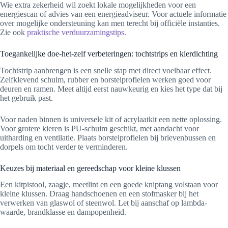
Wie extra zekerheid wil zoekt lokale mogelijkheden voor een
energiescan of advies van een energieadviseur. Voor actuele informatie
over mogelijke ondersteuning kan men terecht bij officiële instanties.
Zie ook
praktische verduurzamingstips
.
Toegankelijke doe-het-zelf verbeteringen: tochtstrips en kierdichting
Tochtstrip aanbrengen is een snelle stap met direct voelbaar effect.
Zelfklevend schuim, rubber en borstelprofielen werken goed voor
deuren en ramen. Meet altijd eerst nauwkeurig en kies het type dat bij
het gebruik past.
Voor naden binnen is universele kit of acrylaatkit een nette oplossing.
Voor grotere kieren is PU-schuim geschikt, met aandacht voor
uitharding en ventilatie. Plaats borstelprofielen bij brievenbussen en
dorpels om tocht verder te verminderen.
Keuzes bij materiaal en gereedschap voor kleine klussen
Een kitpistool, zaagje, meetlint en een goede kniptang volstaan voor
kleine klussen. Draag handschoenen en een stofmasker bij het
verwerken van glaswol of steenwol. Let bij aanschaf op lambda-
waarde, brandklasse en dampopenheid.