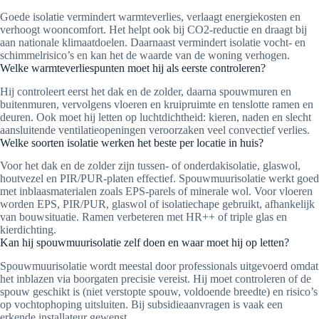
Goede isolatie vermindert warmteverlies, verlaagt energiekosten en
verhoogt wooncomfort. Het helpt ook bij CO2-reductie en draagt bij
aan nationale klimaatdoelen. Daarnaast vermindert isolatie vocht- en
schimmelrisico’s en kan het de waarde van de woning verhogen.
Welke warmteverliespunten moet hij als eerste controleren?
Hij controleert eerst het dak en de zolder, daarna spouwmuren en
buitenmuren, vervolgens vloeren en kruipruimte en tenslotte ramen en
deuren. Ook moet hij letten op luchtdichtheid: kieren, naden en slecht
aansluitende ventilatieopeningen veroorzaken veel convectief verlies.
Welke soorten isolatie werken het beste per locatie in huis?
Voor het dak en de zolder zijn tussen- of onderdakisolatie, glaswol,
houtvezel en PIR/PUR-platen effectief. Spouwmuurisolatie werkt goed
met inblaasmaterialen zoals EPS-parels of minerale wol. Voor vloeren
worden EPS, PIR/PUR, glaswol of isolatiechape gebruikt, afhankelijk
van bouwsituatie. Ramen verbeteren met HR++ of triple glas en
kierdichting.
Kan hij spouwmuurisolatie zelf doen en waar moet hij op letten?
Spouwmuurisolatie wordt meestal door professionals uitgevoerd omdat
het inblazen via boorgaten precisie vereist. Hij moet controleren of de
spouw geschikt is (niet verstopte spouw, voldoende breedte) en risico’s
op vochtophoping uitsluiten. Bij subsidieaanvragen is vaak een
erkende installateur gewenst.