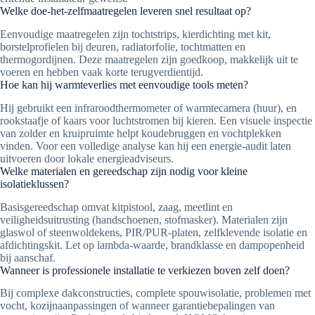
Welke doe-het-zelfmaatregelen leveren snel resultaat op?
Eenvoudige maatregelen zijn tochtstrips, kierdichting met kit,
borstelprofielen bij deuren, radiatorfolie, tochtmatten en
thermogordijnen. Deze maatregelen zijn goedkoop, makkelijk uit te
voeren en hebben vaak korte terugverdientijd.
Hoe kan hij warmteverlies met eenvoudige tools meten?
Hij gebruikt een infraroodthermometer of warmtecamera (huur), en
rookstaafje of kaars voor luchtstromen bij kieren. Een visuele inspectie
van zolder en kruipruimte helpt koudebruggen en vochtplekken
vinden. Voor een volledige analyse kan hij een energie-audit laten
uitvoeren door lokale energieadviseurs.
Welke materialen en gereedschap zijn nodig voor kleine
isolatieklussen?
Basisgereedschap omvat kitpistool, zaag, meetlint en
veiligheidsuitrusting (handschoenen, stofmasker). Materialen zijn
glaswol of steenwoldekens, PIR/PUR-platen, zelfklevende isolatie en
afdichtingskit. Let op lambda-waarde, brandklasse en dampopenheid
bij aanschaf.
Wanneer is professionele installatie te verkiezen boven zelf doen?
Bij complexe dakconstructies, complete spouwisolatie, problemen met
vocht, kozijnaanpassingen of wanneer garantiebepalingen van