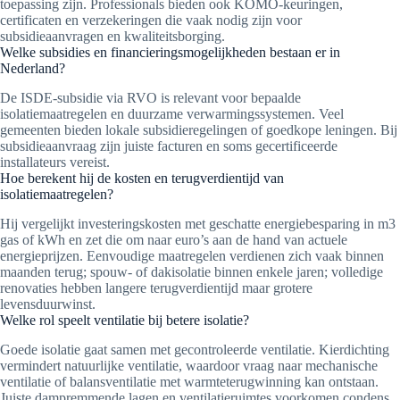
toepassing zijn. Professionals bieden ook KOMO-keuringen,
certificaten en verzekeringen die vaak nodig zijn voor
subsidieaanvragen en kwaliteitsborging.
Welke subsidies en financieringsmogelijkheden bestaan er in
Nederland?
De ISDE-subsidie via RVO is relevant voor bepaalde
isolatiemaatregelen en duurzame verwarmingssystemen. Veel
gemeenten bieden lokale subsidieregelingen of goedkope leningen. Bij
subsidieaanvraag zijn juiste facturen en soms gecertificeerde
installateurs vereist.
Hoe berekent hij de kosten en terugverdientijd van
isolatiemaatregelen?
Hij vergelijkt investeringskosten met geschatte energiebesparing in m3
gas of kWh en zet die om naar euro’s aan de hand van actuele
energieprijzen. Eenvoudige maatregelen verdienen zich vaak binnen
maanden terug; spouw- of dakisolatie binnen enkele jaren; volledige
renovaties hebben langere terugverdientijd maar grotere
levensduurwinst.
Welke rol speelt ventilatie bij betere isolatie?
Goede isolatie gaat samen met gecontroleerde ventilatie. Kierdichting
vermindert natuurlijke ventilatie, waardoor vraag naar mechanische
ventilatie of balansventilatie met warmteterugwinning kan ontstaan.
Juiste dampremmende lagen en ventilatieruimtes voorkomen condens