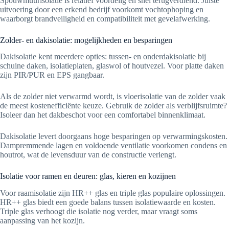
Spouwmuurisolatie is relatief voordelig en snel terugverdiend. Juiste
uitvoering door een erkend bedrijf voorkomt vochtophoping en
waarborgt brandveiligheid en compatibiliteit met gevelafwerking.
Zolder- en dakisolatie: mogelijkheden en besparingen
Dakisolatie kent meerdere opties: tussen- en onderdakisolatie bij
schuine daken, isolatieplaten, glaswol of houtvezel. Voor platte daken
zijn PIR/PUR en EPS gangbaar.
Als de zolder niet verwarmd wordt, is vloerisolatie van de zolder vaak
de meest kostenefficiënte keuze. Gebruik de zolder als verblijfsruimte?
Isoleer dan het dakbeschot voor een comfortabel binnenklimaat.
Dakisolatie levert doorgaans hoge besparingen op verwarmingskosten.
Dampremmende lagen en voldoende ventilatie voorkomen condens en
houtrot, wat de levensduur van de constructie verlengt.
Isolatie voor ramen en deuren: glas, kieren en kozijnen
Voor raamisolatie zijn HR++ glas en triple glas populaire oplossingen.
HR++ glas biedt een goede balans tussen isolatiewaarde en kosten.
Triple glas verhoogt die isolatie nog verder, maar vraagt soms
aanpassing van het kozijn.