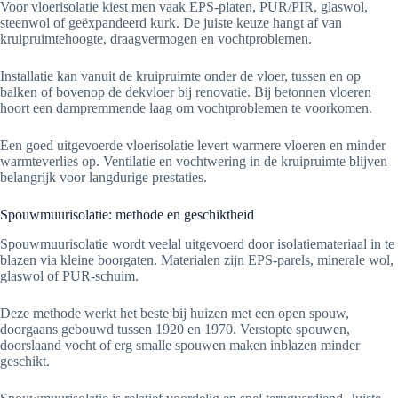
Voor vloerisolatie kiest men vaak EPS-platen, PUR/PIR, glaswol,
steenwol of geëxpandeerd kurk. De juiste keuze hangt af van
kruipruimtehoogte, draagvermogen en vochtproblemen.
Installatie kan vanuit de kruipruimte onder de vloer, tussen en op
balken of bovenop de dekvloer bij renovatie. Bij betonnen vloeren
hoort een dampremmende laag om vochtproblemen te voorkomen.
Een goed uitgevoerde vloerisolatie levert warmere vloeren en minder
warmteverlies op. Ventilatie en vochtwering in de kruipruimte blijven
belangrijk voor langdurige prestaties.
Spouwmuurisolatie: methode en geschiktheid
Spouwmuurisolatie wordt veelal uitgevoerd door isolatiemateriaal in te
blazen via kleine boorgaten. Materialen zijn EPS-parels, minerale wol,
glaswol of PUR-schuim.
Deze methode werkt het beste bij huizen met een open spouw,
doorgaans gebouwd tussen 1920 en 1970. Verstopte spouwen,
doorslaand vocht of erg smalle spouwen maken inblazen minder
geschikt.