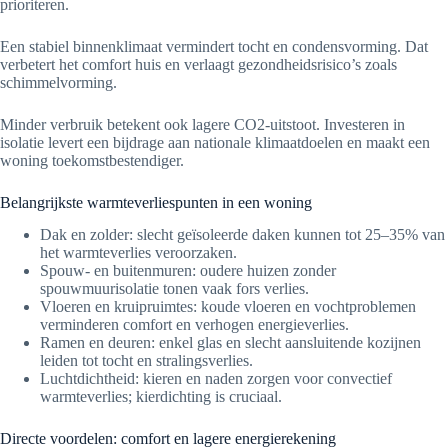
prioriteren.
Een stabiel binnenklimaat vermindert tocht en condensvorming. Dat
verbetert het comfort huis en verlaagt gezondheidsrisico’s zoals
schimmelvorming.
Minder verbruik betekent ook lagere CO2-uitstoot. Investeren in
isolatie levert een bijdrage aan nationale klimaatdoelen en maakt een
woning toekomstbestendiger.
Belangrijkste warmteverliespunten in een woning
Dak en zolder: slecht geïsoleerde daken kunnen tot 25–35% van
het warmteverlies veroorzaken.
Spouw- en buitenmuren: oudere huizen zonder
spouwmuurisolatie tonen vaak fors verlies.
Vloeren en kruipruimtes: koude vloeren en vochtproblemen
verminderen comfort en verhogen energieverlies.
Ramen en deuren: enkel glas en slecht aansluitende kozijnen
leiden tot tocht en stralingsverlies.
Luchtdichtheid: kieren en naden zorgen voor convectief
warmteverlies; kierdichting is cruciaal.
Directe voordelen: comfort en lagere energierekening