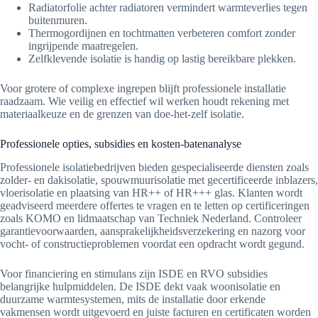
Radiatorfolie achter radiatoren vermindert warmteverlies tegen
buitenmuren.
Thermogordijnen en tochtmatten verbeteren comfort zonder
ingrijpende maatregelen.
Zelfklevende isolatie is handig op lastig bereikbare plekken.
Voor grotere of complexe ingrepen blijft professionele installatie
raadzaam. Wie veilig en effectief wil werken houdt rekening met
materiaalkeuze en de grenzen van doe-het-zelf isolatie.
Professionele opties, subsidies en kosten-batenanalyse
Professionele isolatiebedrijven bieden gespecialiseerde diensten zoals
zolder- en dakisolatie, spouwmuurisolatie met gecertificeerde inblazers,
vloerisolatie en plaatsing van HR++ of HR+++ glas. Klanten wordt
geadviseerd meerdere offertes te vragen en te letten op certificeringen
zoals KOMO en lidmaatschap van Techniek Nederland. Controleer
garantievoorwaarden, aansprakelijkheidsverzekering en nazorg voor
vocht- of constructieproblemen voordat een opdracht wordt gegund.
Voor financiering en stimulans zijn ISDE en RVO subsidies
belangrijke hulpmiddelen. De ISDE dekt vaak woonisolatie en
duurzame warmtesystemen, mits de installatie door erkende
vakmensen wordt uitgevoerd en juiste facturen en certificaten worden