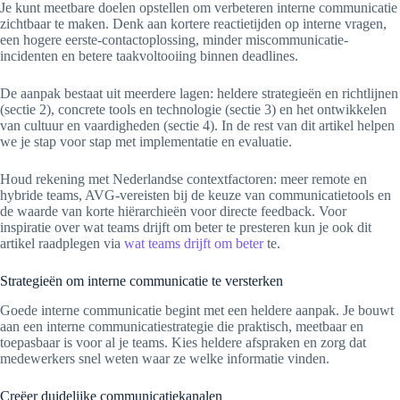
Je kunt meetbare doelen opstellen om verbeteren interne communicatie
zichtbaar te maken. Denk aan kortere reactietijden op interne vragen,
een hogere eerste-contactoplossing, minder miscommunicatie-
incidenten en betere taakvoltooiing binnen deadlines.
De aanpak bestaat uit meerdere lagen: heldere strategieën en richtlijnen
(sectie 2), concrete tools en technologie (sectie 3) en het ontwikkelen
van cultuur en vaardigheden (sectie 4). In de rest van dit artikel helpen
we je stap voor stap met implementatie en evaluatie.
Houd rekening met Nederlandse contextfactoren: meer remote en
hybride teams, AVG-vereisten bij de keuze van communicatietools en
de waarde van korte hiërarchieën voor directe feedback. Voor
inspiratie over wat teams drijft om beter te presteren kun je ook dit
artikel raadplegen via
wat teams drijft om beter
te.
Strategieën om interne communicatie te versterken
Goede interne communicatie begint met een heldere aanpak. Je bouwt
aan een interne communicatiestrategie die praktisch, meetbaar en
toepasbaar is voor al je teams. Kies heldere afspraken en zorg dat
medewerkers snel weten waar ze welke informatie vinden.
Creëer duidelijke communicatiekanalen