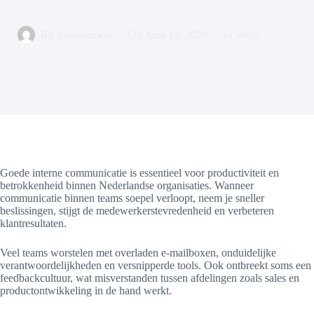
By
management
On
June 13, 2026
In
Werk
Goede interne communicatie is essentieel voor productiviteit en
betrokkenheid binnen Nederlandse organisaties. Wanneer
communicatie binnen teams soepel verloopt, neem je sneller
beslissingen, stijgt de medewerkerstevredenheid en verbeteren
klantresultaten.
Veel teams worstelen met overladen e-mailboxen, onduidelijke
verantwoordelijkheden en versnipperde tools. Ook ontbreekt soms een
feedbackcultuur, wat misverstanden tussen afdelingen zoals sales en
productontwikkeling in de hand werkt.