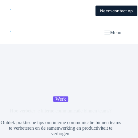
Skip
to
Home
Diensten
Magazine
Contact
Neem contact op
content
Menu
Werk
Hoe verbeter je interne communicatie binnen teams?
Ontdek praktische tips om interne communicatie binnen teams
te verbeteren en de samenwerking en productiviteit te
verhogen.