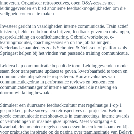
innoveren. Organiseer retrospectives, open Q&A-sessies met
leidinggevenden en bied anonieme feedbackmogelijkheden om die
veiligheid concreet te maken.
Investeer gericht in vaardigheden interne communicatie. Train actief
luisteren, helder en beknopt schrijven, feedback geven en ontvangen,
gespreksleiding en conflicthantering. Gebruik workshops, e-
learningmodules, coachingsessies en on-the-job trainingen;
Nederlandse aanbieders zoals Schouten & Nelissen of platforms als
Springest helpen bij het vinden van passende training communicatie.
Leiderschap communicatie bepaalt de toon. Leidinggevenden model
staan door transparante updates te geven, kwetsbaarheid te tonen en
communicatie-afspraken te respecteren. Bouw evaluaties van
communicatiegedrag in performance reviews en benoem een
communicatiemanager of interne ambassadeur die naleving en
doorontwikkeling bewaakt.
Stimuleer een duurzame feedbackcultuur met regelmatige 1-op-1
gesprekken, pulse surveys en retrospectives na projecten. Beloon
goede communicatie met shout-outs in teammeetings, interne awards
of vermeldingen in maandelijkse updates. Meet voortgang elk
kwartaal, documenteer regels en successen in een kennisbank en kijk
voor praktische inspiratie op de pagina over teaminspiratie van Belavi: