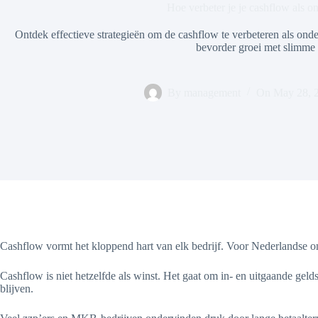
Hoe verbeter je je cashflow als 
Ontdek effectieve strategieën om de cashflow te verbeteren als ond
bevorder groei met slimme 
By
management
On
May 28, 
Cashflow vormt het kloppend hart van elk bedrijf. Voor Nederlandse ond
Cashflow is niet hetzelfde als winst. Het gaat om in- en uitgaande gel
blijven.