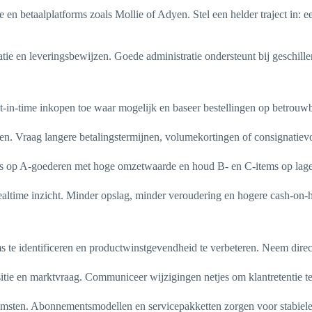
n betaalplatforms zoals Mollie of Adyen. Stel een helder traject in: 
ie en leveringsbewijzen. Goede administratie ondersteunt bij geschille
-in-time inkopen toe waar mogelijk en baseer bestellingen op betrouwb
en. Vraag langere betalingstermijnen, volumekortingen of consignatievo
cus op A-goederen met hoge omzetwaarde en houd B- en C-items op lag
ltime inzicht. Minder opslag, minder veroudering en hogere cash-on-h
ems te identificeren en productwinstgevendheid te verbeteren. Neem dir
ositie en marktvraag. Communiceer wijzigingen netjes om klantretentie 
sten. Abonnementsmodellen en servicepakketten zorgen voor stabieler