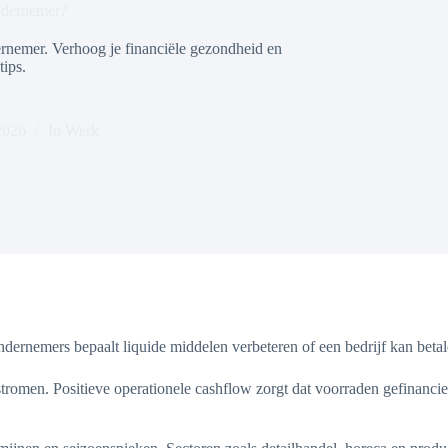
ondernemer?
ernemer. Verhoog je financiële gezondheid en
tips.
2026
In
Werk
ernemers bepaalt liquide middelen verbeteren of een bedrijf kan betale
dstromen. Positieve operationele cashflow zorgt dat voorraden gefinanci