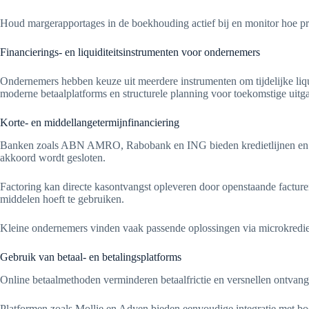
Houd margerapportages in de boekhouding actief bij en monitor hoe pr
Financierings- en liquiditeitsinstrumenten voor ondernemers
Ondernemers hebben keuze uit meerdere instrumenten om tijdelijke liquid
moderne betaalplatforms en structurele planning voor toekomstige uitg
Korte- en middellangetermijnfinanciering
Banken zoals ABN AMRO, Rabobank en ING bieden kredietlijnen en reken
akkoord wordt gesloten.
Factoring kan directe kasontvangst opleveren door openstaande facturen
middelen hoeft te gebruiken.
Kleine ondernemers vinden vaak passende oplossingen via microkrediet 
Gebruik van betaal- en betalingsplatforms
Online betaalmethoden verminderen betaalfrictie en versnellen ontvang
Platformen zoals Mollie en Adyen bieden eenvoudige integratie met bo