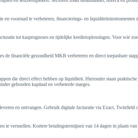
jnen en seizoenspieken. Sectoren zoals detailhandel, horeca en product
ie en voorraad te verbeteren, financierings- en liquiditeitsinstrumenten
turatie tot kasprognoses en tijdelijke kredietoplossingen. Voor wie zoe
es de financiële gezondheid MKB verbeteren en direct toepasbare stapp
pen die direct effect hebben op liquiditeit. Hieronder staan praktische 
minder gebonden kapitaal en verbeterde marges.
 leveren en ontvangen. Gebruik digitale facturatie via Exact, Twinfiel
en te versnellen. Kortere betalingstermijnen van 14 dagen in plaats va