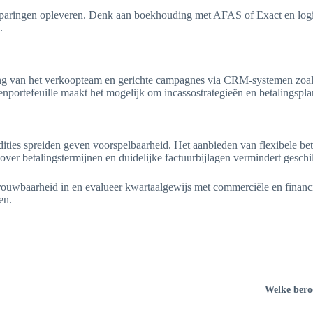
besparingen opleveren. Denk aan boekhouding met AFAS of Exact en logi
.
aining van het verkoopteam en gerichte campagnes via CRM-systemen zoa
nportefeuille maakt het mogelijk om incassostrategieën en betalingspla
dities spreiden geven voorspelbaarheid. Het aanbieden van flexibele be
over betalingstermijnen en duidelijke factuurbijlagen vermindert geschil
rouwbaarheid in en evalueer kwartaalgewijs met commerciële en financi
en.
Welke bero