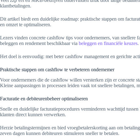
Veel zzp’ers en MKB-bedrijven ondervinden druk door lange betaaltermi
klantbetalingen.
Dit artikel biedt een duidelijke roadmap: praktische stappen om facturat
en omzet te optimaliseren.
Lezers vinden concrete cashflow tips voor ondernemers, van snellere fac
beleggen en rendement beschikbaar via
beleggen en financiële keuzes
.
Het doel is eenvoudig: met beter cashflow management en gerichte acti
Praktische stappen om cashflow te verbeteren ondernemer
Voor ondernemers die de cashflow willen versterken zijn er concrete stap
Kleine aanpassingen in processen leiden vaak tot snellere betalingen, 
Facturatie en debiteurenbeheer optimaliseren
Snelle en duidelijke facturatieprocedures verminderen wachttijd tussen
klanten direct kunnen verwerken.
Herzie betalingstermijnen en bied vroegbetalerskorting aan om betaling
zeven dagen kunnen debiteuren stimuleren sneller te betalen.