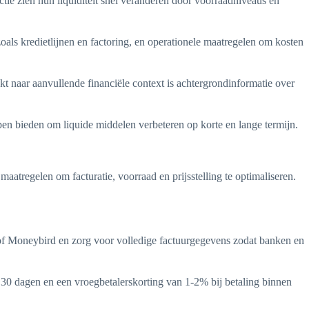
ie zien hun liquiditeit snel veranderen door voorraadniveaus en
 zoals kredietlijnen en factoring, en operationele maatregelen om kosten
kt naar aanvullende financiële context is achtergrondinformatie over
en bieden om liquide middelen verbeteren op korte en lange termijn.
maatregelen om facturatie, voorraad en prijsstelling te optimaliseren.
d of Moneybird en zorg voor volledige factuurgegevens zodat banken en
n 30 dagen en een vroegbetalerskorting van 1-2% bij betaling binnen