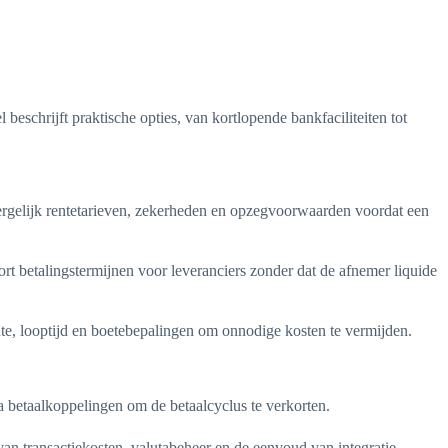
beschrijft praktische opties, van kortlopende bankfaciliteiten tot
ergelijk rentetarieven, zekerheden en opzegvoorwaarden voordat een
ort betalingstermijnen voor leveranciers zonder dat de afnemer liquide
te, looptijd en boetebepalingen om onnodige kosten te vermijden.
a betaalkoppelingen om de betaalcyclus te verkorten.
n transactiekosten, valutabeheer en de eenvoud van integratie.