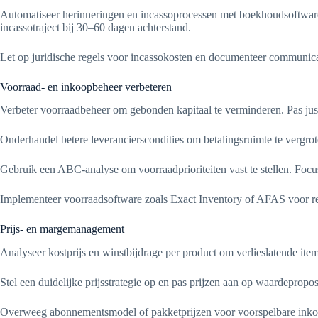
Automatiseer herinneringen en incassoprocessen met boekhoudsoftware e
incassotraject bij 30–60 dagen achterstand.
Let op juridische regels voor incassokosten en documenteer communicat
Voorraad- en inkoopbeheer verbeteren
Verbeter voorraadbeheer om gebonden kapitaal te verminderen. Pas just
Onderhandel betere leverancierscondities om betalingsruimte te vergrot
Gebruik een ABC-analyse om voorraadprioriteiten vast te stellen. Fo
Implementeer voorraadsoftware zoals Exact Inventory of AFAS voor rea
Prijs- en margemanagement
Analyseer kostprijs en winstbijdrage per product om verlieslatende it
Stel een duidelijke prijsstrategie op en pas prijzen aan op waardeprop
Overweeg abonnementsmodel of pakketprijzen voor voorspelbare inkom