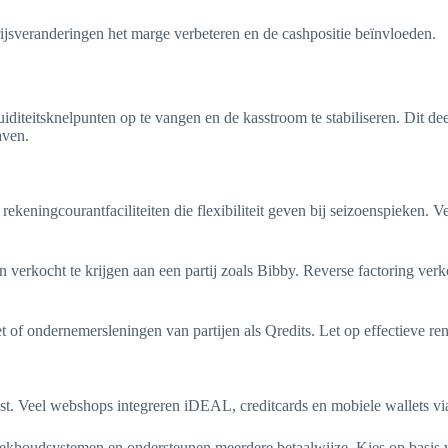
ijsveranderingen het marge verbeteren en de cashpositie beïnvloeden.
iteitsknelpunten op te vangen en de kasstroom te stabiliseren. Dit deel 
aven.
ingcourantfaciliteiten die flexibiliteit geven bij seizoenspieken. V
 verkocht te krijgen aan een partij zoals Bibby. Reverse factoring verk
of ondernemersleningen van partijen als Qredits. Let op effectieve ren
st. Veel webshops integreren iDEAL, creditcards en mobiele wallets vi
ekhoudsystemen en ondersteunen meerdere betaalwijze. Kies op basis va