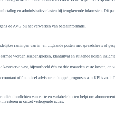
etaling en administratieve lasten bij terugkerende inkomsten. Dit pa
gens de AVG bij het verwerken van betaalinformatie.
delijkse ramingen van in- en uitgaande posten met spreadsheets of ges
Daarmee worden seizoenspieken, klantuitval en stijgende kosten inzicht
 kasreserve vast, bijvoorbeeld één tot drie maanden vaste kosten, en va
accountant of financieel adviseur en koppel prognoses aan KPI’s zoals
iodiek doorlichten van vaste en variabele kosten helpt om abonnemente
e investeren in omzet verhogende acties.