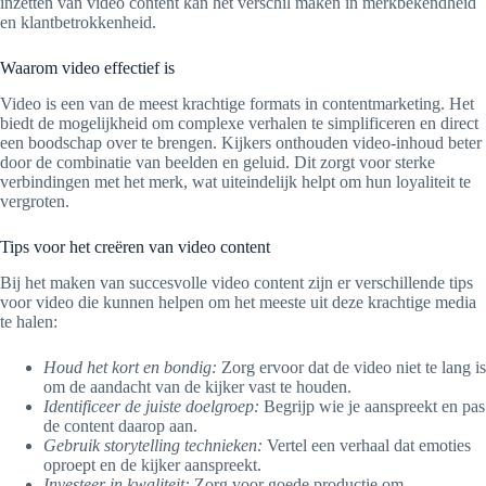
inzetten van video content kan het verschil maken in merkbekendheid
en klantbetrokkenheid.
Waarom video effectief is
Video is een van de meest krachtige formats in contentmarketing. Het
biedt de mogelijkheid om complexe verhalen te simplificeren en direct
een boodschap over te brengen. Kijkers onthouden video-inhoud beter
door de combinatie van beelden en geluid. Dit zorgt voor sterke
verbindingen met het merk, wat uiteindelijk helpt om hun loyaliteit te
vergroten.
Tips voor het creëren van video content
Bij het maken van succesvolle video content zijn er verschillende tips
voor video die kunnen helpen om het meeste uit deze krachtige media
te halen:
Houd het kort en bondig:
Zorg ervoor dat de video niet te lang is
om de aandacht van de kijker vast te houden.
Identificeer de juiste doelgroep:
Begrijp wie je aanspreekt en pas
de content daarop aan.
Gebruik storytelling technieken:
Vertel een verhaal dat emoties
oproept en de kijker aanspreekt.
Investeer in kwaliteit:
Zorg voor goede productie om