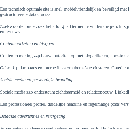
Een technisch optimale site is snel, mobielvriendelijk en beveiligd m
gestructureerde data cruciaal.
Zoekwoordenonderzoek helpt long-tail termen te vinden die gericht zi
en reviews.
Contentmarketing en bloggen
Contentmarketing zzp bouwt autoriteit op met blogartikelen, how-to’s e
Gebruik pillar pages en interne links om thema’s te clusteren. Gated con
Sociale media en persoonlijke branding
Sociale media zzp ondersteunt zichtbaarheid en relatieopbouw. LinkedIn
Een professioneel profiel, duidelijke headline en regelmatige posts v
Betaalde advertenties en retargeting
Advertenties zzp leveren snel verkeer en testbare leads. Begin klein