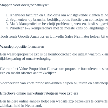
Stappen voor doelgroepanalyse:
Analyseer facturen en CRM-data om winstgevende klanten te h
Segmenteer op branche, bedrijfsgrootte, functie van contactpers
Maak klantprofielen: beschrijf problemen, wensen, beslissingscri
Prioriteer 1–2 kernpersona’s met de meeste kans op langdurige o
Tools zoals Google Analytics en LinkedIn Sales Navigator helpen bij o
Waardepropositie formuleren
Een waardepropositie zzp is de kernboodschap die uitlegt waarom klant
tijdsbesparing of omzetverhoging.
Gebruik het Value Proposition Canvas om propositie formuleren te stro
zzp en maakt offertes aantrekkelijker.
Voorbeelden van korte propositie-zinnen helpen bij testen en aanscherp
Effectieve online marketingstrategieën voor zzp’ers
Een heldere online aanpak helpt een website zzp bezoekers te converte
zichtbaarheid in Nederland.