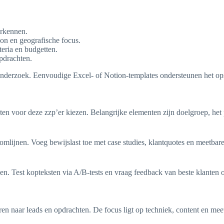
erkennen.
oon en geografische focus.
teria en budgetten.
pdrachten.
nderzoek. Eenvoudige Excel- of Notion-templates ondersteunen het opst
en voor deze zzp’er kiezen. Belangrijke elementen zijn doelgroep, het
omlijnen. Voeg bewijslast toe met case studies, klantquotes en meetba
en. Test kopteksten via A/B-tests en vraag feedback van beste klanten o
ren naar leads en opdrachten. De focus ligt op techniek, content en m