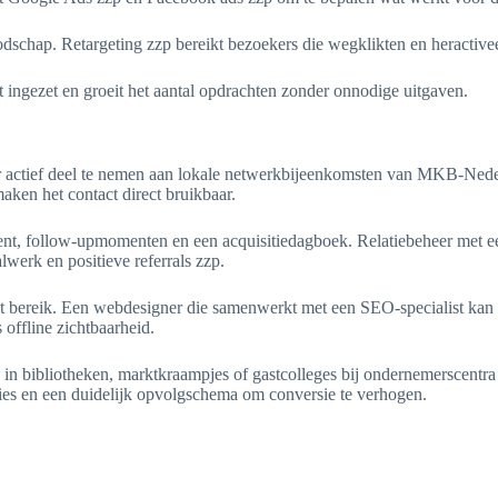
dschap. Retargeting zzp bereikt bezoekers die wegklikten en heractivee
 ingezet en groeit het aantal opdrachten zonder onnodige uitgaven.
. Door actief deel te nemen aan lokale netwerkbijeenkomsten van MKB-
maken het contact direct bruikbaar.
ent, follow-upmomenten en een acquisitiedagboek. Relatiebeheer met e
werk en positieve referrals zzp.
 bereik. Een webdesigner die samenwerkt met een SEO-specialist kan 
 offline zichtbaarheid.
s in bibliotheken, marktkraampjes of gastcolleges bij ondernemerscentr
cties en een duidelijk opvolgschema om conversie te verhogen.