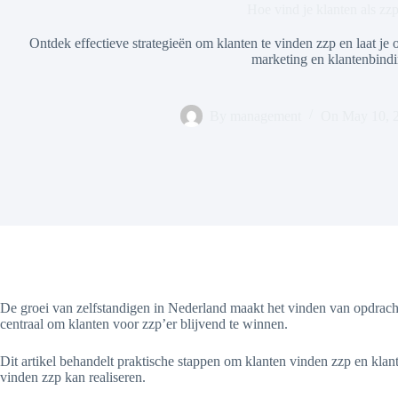
Hoe vind je klanten als zzp
Ontdek effectieve strategieën om klanten te vinden zzp en laat j
marketing en klantenbindi
By
management
On
May 10, 
De groei van zelfstandigen in Nederland maakt het vinden van opdracht
centraal om klanten voor zzp’er blijvend te winnen.
Dit artikel behandelt praktische stappen om klanten vinden zzp en klante
vinden zzp kan realiseren.