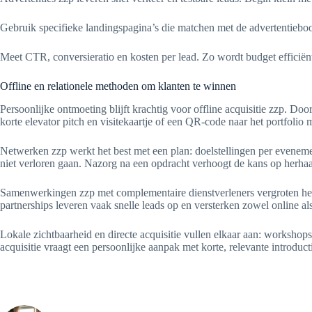
Gebruik specifieke landingspagina’s die matchen met de advertentieboo
Meet CTR, conversieratio en kosten per lead. Zo wordt budget efficiënt
Offline en relationele methoden om klanten te winnen
Persoonlijke ontmoeting blijft krachtig voor offline acquisitie zzp
korte elevator pitch en visitekaartje of een QR-code naar het portfolio 
Netwerken zzp werkt het best met een plan: doelstellingen per evenem
niet verloren gaan. Nazorg na een opdracht verhoogt de kans op herhaal
Samenwerkingen zzp met complementaire dienstverleners vergroten het
partnerships leveren vaak snelle leads op en versterken zowel online als
Lokale zichtbaarheid en directe acquisitie vullen elkaar aan: workshop
acquisitie vraagt een persoonlijke aanpak met korte, relevante introdu