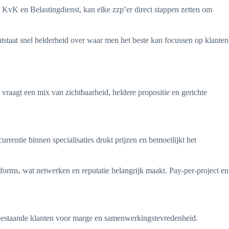
an KvK en Belastingdienst, kan elke zzp’er direct stappen zetten om
ntstaat snel helderheid over waar men het beste kan focussen op klanten
vraagt een mix van zichtbaarheid, heldere propositie en gerichte
entie binnen specialisaties drukt prijzen en bemoeilijkt het
forms, wat netwerken en reputatie belangrijk maakt. Pay-per-project en
n bestaande klanten voor marge en samenwerkingstevredenheid.