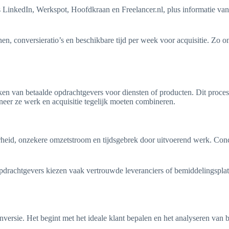
oals LinkedIn, Werkspot, Hoofdkraan en Freelancer.nl, plus informatie v
en, conversieratio’s en beschikbare tijd per week voor acquisitie. Zo o
ken van betaalde opdrachtgevers voor diensten of producten. Dit proces 
neer ze werk en acquisitie tegelijk moeten combineren.
eid, onzekere omzetstroom en tijdsgebrek door uitvoerend werk. Concurr
pdrachtgevers kiezen vaak vertrouwde leveranciers of bemiddelingsplat
nversie. Het begint met het ideale klant bepalen en het analyseren va