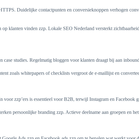
et HTTPS. Duidelijke contactpunten en conversieknoppen verhogen conver
jn op klanten vinden zzp. Lokale SEO Nederland versterkt zichtbaarhe
n case studies. Regelmatig bloggen voor klanten draagt bij aan inbound
tent zoals whitepapers of checklists vergroot de e-maillijst en converte
 voor zzp’ers is essentieel voor B2B, terwijl Instagram en Facebook ge
ersterken persoonlijke branding zzp. Actieve deelname aan groepen en 
 met Google Ads zzp en Facebook ads zzp om te bepalen wat werkt voor 