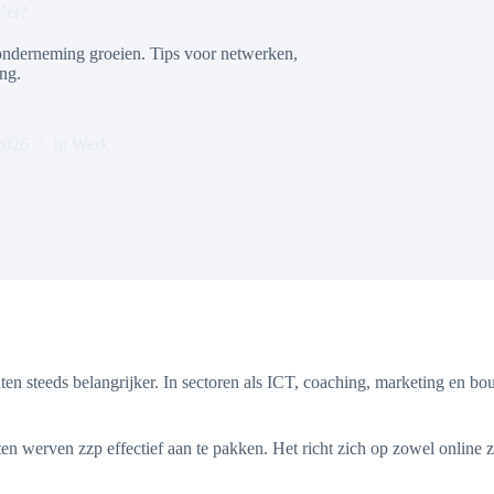
’er?
e onderneming groeien. Tips voor netwerken,
ng.
2026
In
Werk
en steeds belangrijker. In sectoren als ICT, coaching, marketing en bo
n werven zzp effectief aan te pakken. Het richt zich op zowel online zic