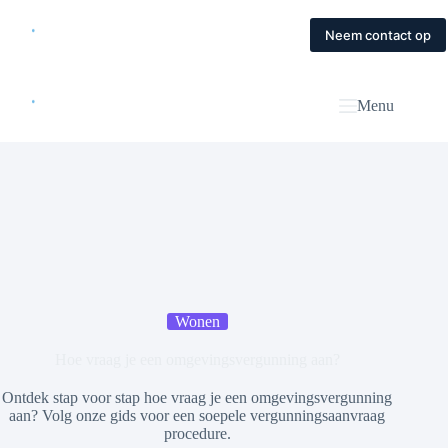
Skip
to
Home
Diensten
Magazine
Contact
Neem contact op
content
Menu
Wonen
Hoe vraag je een omgevingsvergunning aan?
Ontdek stap voor stap hoe vraag je een omgevingsvergunning
aan? Volg onze gids voor een soepele vergunningsaanvraag
procedure.