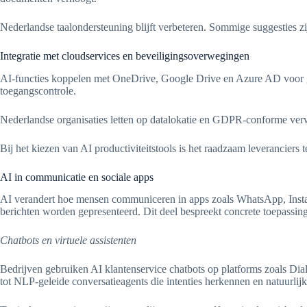
Nederlandse taalondersteuning blijft verbeteren. Sommige suggesties zijn
Integratie met cloudservices en beveiligingsoverwegingen
AI-functies koppelen met OneDrive, Google Drive en Azure AD voor gede
toegangscontrole.
Nederlandse organisaties letten op datalokatie en GDPR-conforme verwe
Bij het kiezen van AI productiviteitstools is het raadzaam leveranciers 
AI in communicatie en sociale apps
AI verandert hoe mensen communiceren in apps zoals WhatsApp, Instag
berichten worden gepresenteerd. Dit deel bespreekt concrete toepassi
Chatbots en virtuele assistenten
Bedrijven gebruiken AI klantenservice chatbots op platforms zoals D
tot NLP-geleide conversatieagents die intenties herkennen en natuurli