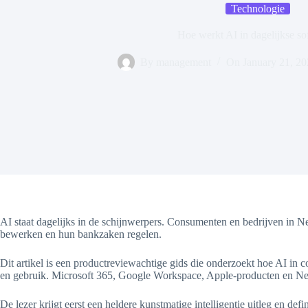
Technologie
Hoe werkt AI in dagelijkse so
By
management
On
January 21, 2
AI staat dagelijks in de schijnwerpers. Consumenten en bedrijven in Ne
bewerken en hun bankzaken regelen.
Dit artikel is een productreviewachtige gids die onderzoekt hoe AI in
en gebruik. Microsoft 365, Google Workspace, Apple-producten en Ned
De lezer krijgt eerst een heldere kunstmatige intelligentie uitleg en de