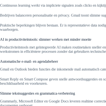
Continuous learning werkt via impliciete signalen zoals clicks en kijkti
Bedrijven balanceren personalisatie en privacy. Gmail toont slimme s
Praktische beperkingen blijven bestaan. Er is representatieve data no
waarborgen.
AI in productiviteitstools: slimmer werken met minder moeite
Productiviteitstools met geïntegreerde AI maken routinetaken sneller en 
werkstromen in efficiëntere processen zonder dat gebruikers technisch
Automatische e-mail- en agendabeheer
Gmail en Outlook bieden functies die inkomende mail automatisch categor
Smart Reply en Smart Compose geven snelle antwoordsuggesties en sche
beschikbaarheid en voorkeuren.
Slimme tekstsuggesties en grammatica-verbetering
Grammarly, Microsoft Editor en Google Docs leveren realtime correcties
documenten verhoogt.