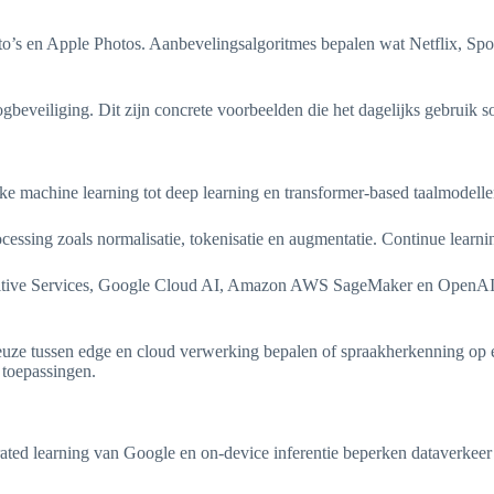
’s en Apple Photos. Aanbevelingsalgoritmes bepalen wat Netflix, Spot
ogbeveiliging. Dit zijn concrete voorbeelden die het dagelijks gebruik 
 machine learning tot deep learning en transformer-based taalmodellen.
rocessing zoals normalisatie, tokenisatie en augmentatie. Continue lear
gnitive Services, Google Cloud AI, Amazon AWS SageMaker en OpenAI 
e keuze tussen edge en cloud verwerking bepalen of spraakherkenning op
 toepassingen.
ed learning van Google en on-device inferentie beperken dataverkeer na