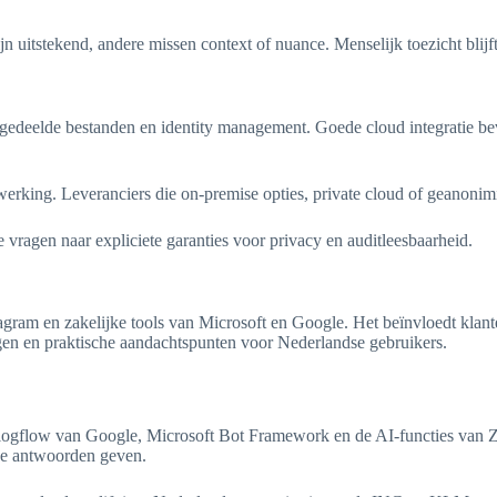
 uitstekend, andere missen context of nuance. Menselijk toezicht blijft 
elde bestanden en identity management. Goede cloud integratie beveili
rking. Leveranciers die on-premise opties, private cloud of geanonimi
te vragen naar expliciete garanties voor privacy en auditleesbaarheid.
ram en zakelijke tools van Microsoft en Google. Het beïnvloedt klant
ngen en praktische aandachtspunten voor Nederlandse gebruikers.
ialogflow van Google, Microsoft Bot Framework en de AI-functies van 
jke antwoorden geven.