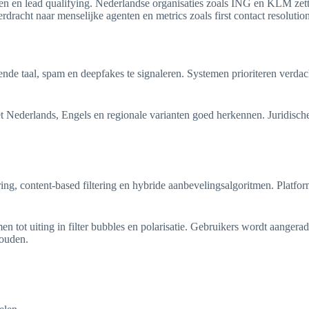
nken en lead qualifying. Nederlandse organisaties zoals ING en KLM zett
rdracht naar menselijke agenten en metrics zoals first contact resolution
ende taal, spam en deepfakes te signaleren. Systemen prioriteren verda
het Nederlands, Engels en regionale varianten goed herkennen. Juridisc
ltering, content-based filtering en hybride aanbevelingsalgoritmen. Pl
tot uiting in filter bubbles en polarisatie. Gebruikers wordt aangeraden
houden.