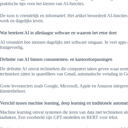
praktische tips voor het kiezen van AI-functies.
De toon is vriendelijk en informatief. Het artikel beoordeelt AI-functi
werk en dagelijks leven.
Wat betekent AI in alledaagse software en waarom het ertoe doet
AI verandert hoe mensen dagelijks met software omgaan. In veel apps e
foutgevoelig.
Definitie van AI binnen consumenten- en kantoortoepassingen
De definitie AI omvat technieken die computers taken geven waar norma
technieken zitten in spamfilters van Gmail, automatische vertaling in 
Grote leveranciers zoals Google, Microsoft, Apple en Amazon integrer
klantenbeheer.
Verschil tussen machine learning, deep learning en traditionele automat
Machine learning omvat systemen die leren van data met technieken al
taaltaken. Een voorbeeld zijn GPT-modellen en BERT voor tekst.