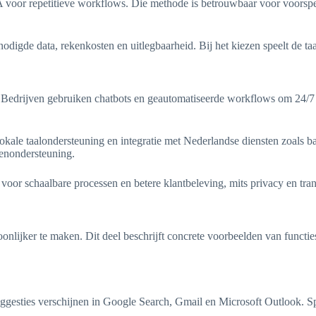
PA voor repetitieve workflows. Die methode is betrouwbaar voor voorspe
digde data, rekenkosten en uitlegbaarheid. Bij het kiezen speelt de ta
 Bedrijven gebruiken chatbots en geautomatiseerde workflows om 24/7 se
ale taalondersteuning en integratie met Nederlandse diensten zoals ba
tenondersteuning.
voor schaalbare processen en betere klantbeleving, mits privacy en tran
nlijker te maken. Dit deel beschrijft concrete voorbeelden van functie
gesties verschijnen in Google Search, Gmail en Microsoft Outlook. Sp