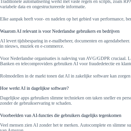
Traditionele automatisering werkt met vaste regels en scripts, zoals R
variabele data en ongestructureerde informatie.
Elke aanpak heeft voor- en nadelen op het gebied van performance, beno
Waarom AI relevant is voor Nederlandse gebruikers en bedrijven
AI levert tijdsbesparing in e-mailbeheer, documenten en agendabeheer.
in nieuws, muziek en e-commerce.
Voor Nederlandse organisaties is naleving van AVG/GDPR cruciaal. Lok
Banken en telecomproviders gebruiken AI voor fraudedetectie en klan
Rolmodellen in de markt tonen dat AI in zakelijke software kan zorgen 
Hoe werkt AI in dagelijkse software?
Dagelijkse apps gebruiken slimme technieken om taken sneller en persoo
zonder de gebruikservaring te schaden.
Voorbeelden van AI-functies die gebruikers dagelijks tegenkomen
Veel mensen zien AI zonder het te merken. Autocomplete en slimme sug
van Amazon.