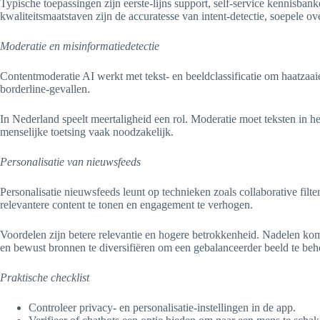
Typische toepassingen zijn eerste-lijns support, self-service kennisba
kwaliteitsmaatstaven zijn de accuratesse van intent-detectie, soepele ove
Moderatie en misinformatiedetectie
Contentmoderatie AI werkt met tekst- en beeldclassificatie om haatzaai
borderline-gevallen.
In Nederland speelt meertaligheid een rol. Moderatie moet teksten in 
menselijke toetsing vaak noodzakelijk.
Personalisatie van nieuwsfeeds
Personalisatie nieuwsfeeds leunt op technieken zoals collaborative fi
relevantere content te tonen en engagement te verhogen.
Voordelen zijn betere relevantie en hogere betrokkenheid. Nadelen komen 
en bewust bronnen te diversifiëren om een gebalanceerder beeld te be
Praktische checklist
Controleer privacy- en personalisatie-instellingen in de app.