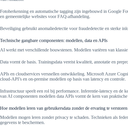
Fotoherkenning en automatische tagging zijn ingebouwd in Google Foto
en gemeentelijke websites voor FAQ-afhandeling.
Beveiliging gebruikt anomaliedetectie voor fraudedetectie en sterke inl
Technische gangbare componenten: modellen, data en APIs
AI werkt met verschillende bouwstenen. Modellen variëren van klassieke
Data vormt de basis. Trainingsdata vereist kwaliteit, annotatie en prep
APIs en cloudservices versnellen ontwikkeling. Microsoft Azure Co
cloud-API’s en on-premise modellen op basis van latency en controle.
Infrastructuur speelt een rol bij performance. Inferentie-latency en d
van AI componenten modellen data APIs vormt de kern van praktische
Hoe modellen leren van gebruikersdata zonder de ervaring te verstoren
Modellen mogen leren zonder privacy te schaden. Technieken als federat
gegevens te beschermen.