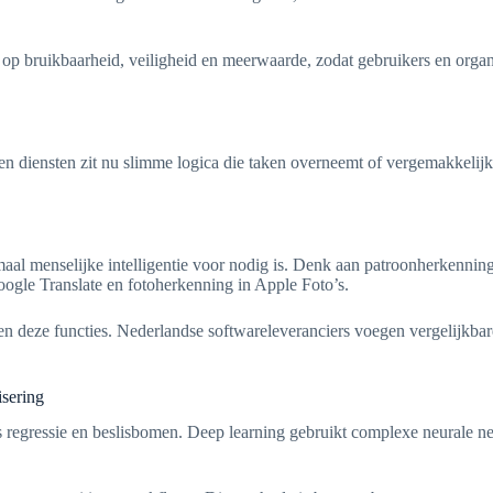
es op bruikbaarheid, veiligheid en meerwaarde, zodat gebruikers en orga
n diensten zit nu slimme logica die taken overneemt of vergemakkelijkt
al menselijke intelligentie voor nodig is. Denk aan patroonherkenning
Google Translate en fotoherkenning in Apple Foto’s.
en deze functies. Nederlandse softwareleveranciers voegen vergelijkba
isering
s regressie en beslisbomen. Deep learning gebruikt complexe neurale n