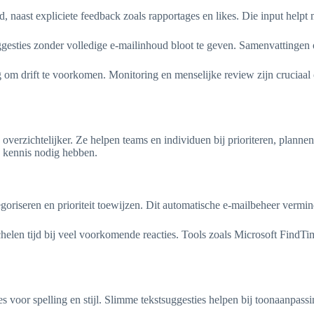
jd, naast expliciete feedback zoals rapportages en likes. Die input helpt
uggesties zonder volledige e-mailinhoud bloot te geven. Samenvatting
dig om drift te voorkomen. Monitoring en menselijke review zijn crucia
overzichtelijker. Ze helpen teams en individuen bij prioriteren, plannen
e kennis nodig hebben.
iseren en prioriteit toewijzen. Dit automatische e-mailbeheer verminder
len tijd bij veel voorkomende reacties. Tools zoals Microsoft FindTi
 voor spelling en stijl. Slimme tekstsuggesties helpen bij toonaanpass