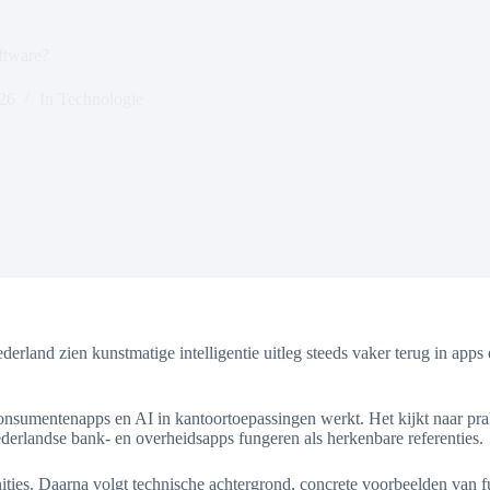
ftware?
026
In
Technologie
derland zien kunstmatige intelligentie uitleg steeds vaker terug in app
 consumentenapps en AI in kantoortoepassingen werkt. Het kijkt naar p
erlandse bank- en overheidsapps fungeren als herkenbare referenties.
finities. Daarna volgt technische achtergrond, concrete voorbeelden van f