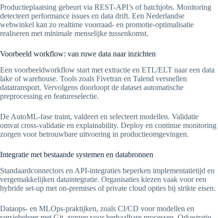
Productieplaatsing gebeurt via REST-API’s of batchjobs. Monitoring
detecteert performance issues en data drift. Een Nederlandse
webwinkel kan zo realtime voorraad- en promotie-optimalisatie
realiseren met minimale menselijke tussenkomst.
Voorbeeld workflow: van ruwe data naar inzichten
Een voorbeeldworkflow start met extractie en ETL/ELT naar een data
lake of warehouse. Tools zoals Fivetran en Talend versnellen
datatransport. Vervolgens doorloopt de dataset automatische
preprocessing en featureselectie.
De AutoML-fase traint, valdeert en selecteert modellen. Validatie
omvat cross-validatie en explainability. Deploy en continue monitoring
zorgen voor betrouwbare uitvoering in productieomgevingen.
Integratie met bestaande systemen en databronnen
Standaardconnectors en API-integraties beperken implementatietijd en
vergemakkelijken dataintegratie. Organisaties kiezen vaak voor een
hybride set-up met on-premises of private cloud opties bij strikte eisen.
Dataops- en MLOps-praktijken, zoals CI/CD voor modellen en
versiebeheer met Git, zorgen voor herhaalbare processen. Orkestratie