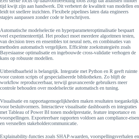
Een sterke focus op datavoorbereiding tools zorgt dat analisten minder
tijd kwijt zijn aan handwerk. Dit verbetert de kwaliteit van modellen en
leidt tot snellere inzichten. Flexibele pipelines laten data engineers
stapjes aanpassen zonder code te herschrijven.
Automatische modelselectie en hyperparameteroptimalisatie bespaart
veel experimenteertijd. Het product moet meerdere algoritmen testen,
van decision trees en ensembles tot neural nets, en combinaties van
methoden automatisch vergelijken. Efficiënte zoekstrategieën zoals
Bayesiaanse optimalisatie en ingebouwde cross-validatie verhogen de
kans op robuuste modellen.
Uitbreidbaarheid is belangrijk. Integratie met Python en R geeft ruimte
voor custom scripts of gespecialiseerde bibliotheken. Zo blijft de
workflow reproduceerbaar, terwijl geavanceerde gebruikers meer
controle behouden over modelselectie automatisch en tuning.
Visualisatie en rapportagemogelijkheden maken resultaten toegankelijk
voor besluitvormers. Interactieve visualisatie dashboards en integraties
met Tableau of Power BI tonen modelprestatie, feature importance en
voorspellingen. Exporteerbare rapporten voldoen aan compliance-eisen
en versnellen stakeholdercommunicatie.
Explainability-functies zoals SHAP-waarden, voorspellingsverhalen en