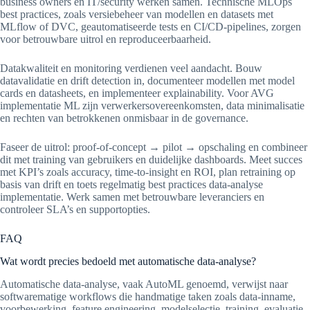
business owners en IT/security werken samen. Technische MLOps
best practices, zoals versiebeheer van modellen en datasets met
MLflow of DVC, geautomatiseerde tests en CI/CD-pipelines, zorgen
voor betrouwbare uitrol en reproduceerbaarheid.
Datakwaliteit en monitoring verdienen veel aandacht. Bouw
datavalidatie en drift detection in, documenteer modellen met model
cards en datasheets, en implementeer explainability. Voor AVG
implementatie ML zijn verwerkersovereenkomsten, data minimalisatie
en rechten van betrokkenen onmisbaar in de governance.
Faseer de uitrol: proof-of-concept → pilot → opschaling en combineer
dit met training van gebruikers en duidelijke dashboards. Meet succes
met KPI’s zoals accuracy, time-to-insight en ROI, plan retraining op
basis van drift en toets regelmatig best practices data-analyse
implementatie. Werk samen met betrouwbare leveranciers en
controleer SLA’s en supportopties.
FAQ
Wat wordt precies bedoeld met automatische data-analyse?
Automatische data-analyse, vaak AutoML genoemd, verwijst naar
softwarematige workflows die handmatige taken zoals data-inname,
voorbewerking, feature engineering, modelselectie, training, evaluatie