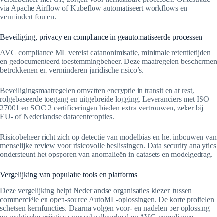
via Apache Airflow of Kubeflow automatiseert workflows en
vermindert fouten.
Beveiliging, privacy en compliance in geautomatiseerde processen
AVG compliance ML vereist datanonimisatie, minimale retentietijden
en gedocumenteerd toestemmingbeheer. Deze maatregelen beschermen
betrokkenen en verminderen juridische risico’s.
Beveiligingsmaatregelen omvatten encryptie in transit en at rest,
rolgebaseerde toegang en uitgebreide logging. Leveranciers met ISO
27001 en SOC 2 certificeringen bieden extra vertrouwen, zeker bij
EU- of Nederlandse datacenteropties.
Risicobeheer richt zich op detectie van modelbias en het inbouwen van
menselijke review voor risicovolle beslissingen. Data security analytics
ondersteunt het opsporen van anomalieën in datasets en modelgedrag.
Vergelijking van populaire tools en platforms
Deze vergelijking helpt Nederlandse organisaties kiezen tussen
commerciële en open-source AutoML-oplossingen. De korte profielen
schetsen kernfuncties. Daarna volgen voor- en nadelen per oplossing
en praktische prijstips voor schaalbaarheid en AVG-compliance.