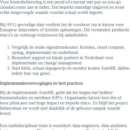
Voor kostenbeheersing is een proof-of-concept met pay-as-you-go
cloudaccounts aan te raden. Dat beperkt onnodige uitgaven en toont
echte toegevoegde waarde voordat schaal wordt ingezet.
Bij AVG-gevoelige data verdient het de voorkeur om te kiezen voor
Europese datacenters of hybride oplossingen. Dit vermindert juridische
risico’s en verhoogt vertrouwen bij stakeholders.
Vergelijk de totale eigendomskosten: licenties, cloud compute,
opslag, implementatie en onderhoud.
Beoordeel support en lokale partners in Nederland voor
implementatie en change management.
Start klein, schaal stapsgewijs en monitor kosten AutoML tijdens
iedere fase van groei.
Implementatieoverwegingen en best practices
Bij de implementatie AutoML geldt dat het begint met heldere
businessdoelen en meetbare KPI’s. Organisaties kiezen best één of
twee pilotcases met hoge impact en beperkt risico. Zo blijft het project
beheersbaar en wordt snel duidelijk of de gekozen aanpak waarde
levert.
Een multidisciplinair team is essentieel: data-engineers, data-analisten,