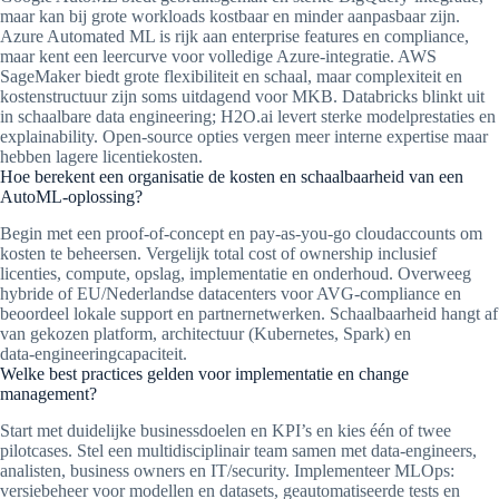
maar kan bij grote workloads kostbaar en minder aanpasbaar zijn.
Azure Automated ML is rijk aan enterprise features en compliance,
maar kent een leercurve voor volledige Azure-integratie. AWS
SageMaker biedt grote flexibiliteit en schaal, maar complexiteit en
kostenstructuur zijn soms uitdagend voor MKB. Databricks blinkt uit
in schaalbare data engineering; H2O.ai levert sterke modelprestaties en
explainability. Open-source opties vergen meer interne expertise maar
hebben lagere licentiekosten.
Hoe berekent een organisatie de kosten en schaalbaarheid van een
AutoML‑oplossing?
Begin met een proof-of-concept en pay-as-you-go cloudaccounts om
kosten te beheersen. Vergelijk total cost of ownership inclusief
licenties, compute, opslag, implementatie en onderhoud. Overweeg
hybride of EU/Nederlandse datacenters voor AVG-compliance en
beoordeel lokale support en partnernetwerken. Schaalbaarheid hangt af
van gekozen platform, architectuur (Kubernetes, Spark) en
data‑engineeringcapaciteit.
Welke best practices gelden voor implementatie en change
management?
Start met duidelijke businessdoelen en KPI’s en kies één of twee
pilotcases. Stel een multidisciplinair team samen met data-engineers,
analisten, business owners en IT/security. Implementeer MLOps:
versiebeheer voor modellen en datasets, geautomatiseerde tests en