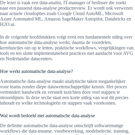
De lezer is vaak een data-analist, IT-manager of beslisser die zoekt
naar een passend data-analyse productreview. Er wordt ook verwezen
naar actuele cloudopties zoals Google Cloud AutoML, Microsoft
Azure Automated ML, Amazon SageMaker Autopilot, Databricks en
H2O.ai.
In de volgende hoofdstukken volgt eerst een fundamentele uitleg over
hoe automatische data-analyse werkt, daarna de voordelen,
kernfuncties om op te letten, praktische workflows, vergelijkingen van
tools en ten slotte implementatiebest practices met aandacht voor AVG
en Nederlandse datacenters.
Hoe werkt automatische data-analyse?
Automatische data-analyse maakt analytische taken toegankelijker
voor teams zonder diepe datawetenschappelijke kennis. Het proces
vermindert handwerk en versnelt inzichten door veel stappen te
stroomlijnen. In deze sectie staat een korte uitleg van wat dit precies
inhoudt en welke technologieën en stappen vaak voorkomen.
Wat wordt bedoeld met automatische data-analyse
De definitie automatische data-analyse omschrijft softwarematige
workflows die data-inname, voorbewerking, modelselectie, training,