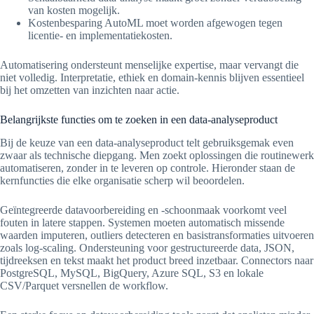
van kosten mogelijk.
Kostenbesparing AutoML moet worden afgewogen tegen
licentie- en implementatiekosten.
Automatisering ondersteunt menselijke expertise, maar vervangt die
niet volledig. Interpretatie, ethiek en domain-kennis blijven essentieel
bij het omzetten van inzichten naar actie.
Belangrijkste functies om te zoeken in een data-analyseproduct
Bij de keuze van een data-analyseproduct telt gebruiksgemak even
zwaar als technische diepgang. Men zoekt oplossingen die routinewerk
automatiseren, zonder in te leveren op controle. Hieronder staan de
kernfuncties die elke organisatie scherp wil beoordelen.
Geïntegreerde datavoorbereiding en -schoonmaak voorkomt veel
fouten in latere stappen. Systemen moeten automatisch missende
waarden imputeren, outliers detecteren en basistransformaties uitvoeren
zoals log-scaling. Ondersteuning voor gestructureerde data, JSON,
tijdreeksen en tekst maakt het product breed inzetbaar. Connectors naar
PostgreSQL, MySQL, BigQuery, Azure SQL, S3 en lokale
CSV/Parquet versnellen de workflow.