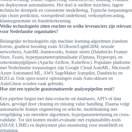
en deployment automatiseren. Het doel is snellere inzichten, lagere
technische drempels en consistente modellering. Typische toepassingen
zijn churn prediction, voorspellend onderhoud, verkoopforecasting,
klantsegmentatie en fraudeherkenning.
Welke technologieën zitten erachter en welke leveranciers zijn relevant
voor Nederlandse organisaties?
Belangrijke technologieën zijn machine learning-algoritmen (random
forests, gradient boosting zoals XGBoost/LightGBM, neurale
netwerken), AutoML-frameworks, feature stores (Databricks Feature
Store, Feast), hyperparameteroptimalisatie (Optuna, Hyperopt), en
orkestratiepijplijnen (Apache Airflow, Kubeflow). Populaire platforms
met Nederlandse toepassingen zijn Google Cloud AutoML, Microsoft
Azure Automated ML, AWS SageMaker Autopilot, Databricks en
H2O.ai. Ook open-source oplossingen zoals Auto-sklearn en
AutoGluon worden vaak gebruikt.
Hoe ziet een typische geautomatiseerde analysepipeline eruit?
Een pipeline begint met data-extractie uit databases, API’s of data
lakes, gevolgd door cleaning en missing value handling. Daarna volgt
automatische feature engineering en selectie, modeltraining met
vergelijking van meerdere algoritmen, hyperparametertuning en cross-
validatie. Tot slot komen model-evaluatie met explainability-tools
(SHAP, LIME) en deployment plus monitoring voor modeldrift en
retraining.