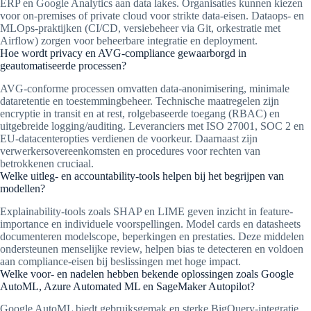
ERP en Google Analytics aan data lakes. Organisaties kunnen kiezen
voor on-premises of private cloud voor strikte data-eisen. Dataops- en
MLOps-praktijken (CI/CD, versiebeheer via Git, orkestratie met
Airflow) zorgen voor beheerbare integratie en deployment.
Hoe wordt privacy en AVG-compliance gewaarborgd in
geautomatiseerde processen?
AVG-conforme processen omvatten data-anonimisering, minimale
dataretentie en toestemmingbeheer. Technische maatregelen zijn
encryptie in transit en at rest, rolgebaseerde toegang (RBAC) en
uitgebreide logging/auditing. Leveranciers met ISO 27001, SOC 2 en
EU-datacenteropties verdienen de voorkeur. Daarnaast zijn
verwerkersovereenkomsten en procedures voor rechten van
betrokkenen cruciaal.
Welke uitleg- en accountability-tools helpen bij het begrijpen van
modellen?
Explainability-tools zoals SHAP en LIME geven inzicht in feature-
importance en individuele voorspellingen. Model cards en datasheets
documenteren modelscope, beperkingen en prestaties. Deze middelen
ondersteunen menselijke review, helpen bias te detecteren en voldoen
aan compliance-eisen bij beslissingen met hoge impact.
Welke voor- en nadelen hebben bekende oplossingen zoals Google
AutoML, Azure Automated ML en SageMaker Autopilot?
Google AutoML biedt gebruiksgemak en sterke BigQuery-integratie,