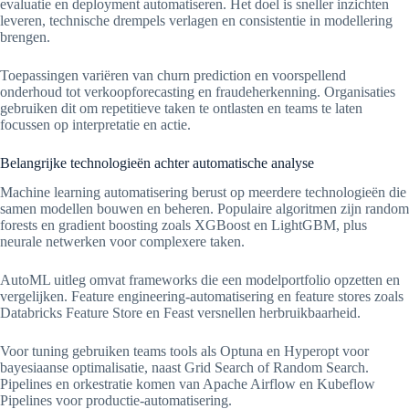
evaluatie en deployment automatiseren. Het doel is sneller inzichten
leveren, technische drempels verlagen en consistentie in modellering
brengen.
Toepassingen variëren van churn prediction en voorspellend
onderhoud tot verkoopforecasting en fraudeherkenning. Organisaties
gebruiken dit om repetitieve taken te ontlasten en teams te laten
focussen op interpretatie en actie.
Belangrijke technologieën achter automatische analyse
Machine learning automatisering berust op meerdere technologieën die
samen modellen bouwen en beheren. Populaire algoritmen zijn random
forests en gradient boosting zoals XGBoost en LightGBM, plus
neurale netwerken voor complexere taken.
AutoML uitleg omvat frameworks die een modelportfolio opzetten en
vergelijken. Feature engineering-automatisering en feature stores zoals
Databricks Feature Store en Feast versnellen herbruikbaarheid.
Voor tuning gebruiken teams tools als Optuna en Hyperopt voor
bayesiaanse optimalisatie, naast Grid Search of Random Search.
Pipelines en orkestratie komen van Apache Airflow en Kubeflow
Pipelines voor productie-automatisering.