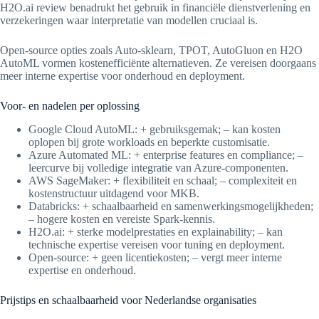
H2O.ai review benadrukt het gebruik in financiële dienstverlening en
verzekeringen waar interpretatie van modellen cruciaal is.
Open-source opties zoals Auto-sklearn, TPOT, AutoGluon en H2O
AutoML vormen kostenefficiënte alternatieven. Ze vereisen doorgaans
meer interne expertise voor onderhoud en deployment.
Voor- en nadelen per oplossing
Google Cloud AutoML: + gebruiksgemak; – kan kosten
oplopen bij grote workloads en beperkte customisatie.
Azure Automated ML: + enterprise features en compliance; –
leercurve bij volledige integratie van Azure-componenten.
AWS SageMaker: + flexibiliteit en schaal; – complexiteit en
kostenstructuur uitdagend voor MKB.
Databricks: + schaalbaarheid en samenwerkingsmogelijkheden;
– hogere kosten en vereiste Spark-kennis.
H2O.ai: + sterke modelprestaties en explainability; – kan
technische expertise vereisen voor tuning en deployment.
Open-source: + geen licentiekosten; – vergt meer interne
expertise en onderhoud.
Prijstips en schaalbaarheid voor Nederlandse organisaties