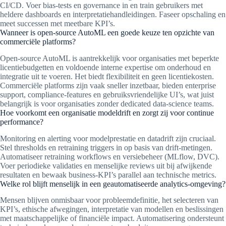
CI/CD. Voer bias-tests en governance in en train gebruikers met
heldere dashboards en interpretatiehandleidingen. Faseer opschaling en
meet successen met meetbare KPI’s.
Wanneer is open-source AutoML een goede keuze ten opzichte van
commerciële platforms?
Open-source AutoML is aantrekkelijk voor organisaties met beperkte
licentiebudgetten en voldoende interne expertise om onderhoud en
integratie uit te voeren. Het biedt flexibiliteit en geen licentiekosten.
Commerciële platforms zijn vaak sneller inzetbaar, bieden enterprise
support, compliance‑features en gebruiksvriendelijke UI’s, wat juist
belangrijk is voor organisaties zonder dedicated data‑science teams.
Hoe voorkomt een organisatie modeldrift en zorgt zij voor continue
performance?
Monitoring en alerting voor modelprestatie en datadrift zijn cruciaal.
Stel thresholds en retraining triggers in op basis van drift-metingen.
Automatiseer retraining workflows en versiebeheer (MLflow, DVC).
Voer periodieke validaties en menselijke reviews uit bij afwijkende
resultaten en bewaak business-KPI’s parallel aan technische metrics.
Welke rol blijft menselijk in een geautomatiseerde analytics-omgeving?
Mensen blijven onmisbaar voor probleemdefinitie, het selecteren van
KPI’s, ethische afwegingen, interpretatie van modellen en beslissingen
met maatschappelijke of financiële impact. Automatisering ondersteunt