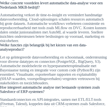
Welke concrete voordelen levert automatische data-analyse voor een
Nederlands MKB-bedrijf?
Automatisering verkort de time-to-insight en vermindert handmatige
datavoorbereiding. Cloud-oplossingen schalen resources automatisch
bij grote datasets. Automatische workflows verbeteren consistentie en
reproduceerbaarheid met tools zoals MLflow en DVC. Kosten kunnen
dalen omdat junioranalisten met AutoML al waarde leveren. Snellere
inzichten ondersteunen betere beslissingen op voorraad, marketing en
risicobeheer.
Welke functies zijn belangrijk bij het kiezen van een data-
analyseproduct?
Let op geïntegreerde datavoorbereiding en schoonmaak, ondersteuning
voor diverse datatypes en connectors (PostgreSQL, BigQuery, S3).
Automatische modelselectie en hyperparameteroptimalisatie met
Bayesiaanse tuning en integratie voor custom code (Python/R) zijn
essentieel. Visualisatie, exporteerbare rapporten en explainability
(SHAP-waarden, voorspellingsverhalen) vergroten vertrouwen bij
stakeholders en toezichthouders.
Hoe integreert automatische analyse met bestaande systemen zoals
Salesforce of ERP‑systemen?
Standaardconnectors en API-integraties, samen met ETL/ELT-tools
(Fivetran, Talend), koppelen data uit CRM-systemen zoals Salesforce,