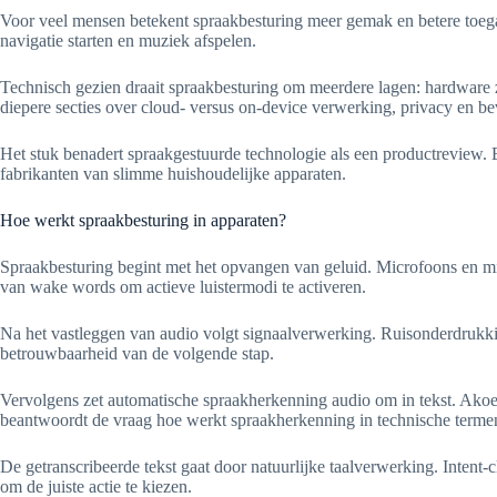
Voor veel mensen betekent spraakbesturing meer gemak en betere toegan
navigatie starten en muziek afspelen.
Technisch gezien draait spraakbesturing om meerdere lagen: hardware z
diepere secties over cloud- versus on-device verwerking, privacy en be
Het stuk benadert spraakgestuurde technologie als een productreview.
fabrikanten van slimme huishoudelijke apparaten.
Hoe werkt spraakbesturing in apparaten?
Spraakbesturing begint met het opvangen van geluid. Microfoons en mic
van wake words om actieve luistermodi te activeren.
Na het vastleggen van audio volgt signaalverwerking. Ruisonderdrukkin
betrouwbaarheid van de volgende stap.
Vervolgens zet automatische spraakherkenning audio om in tekst. Akoe
beantwoordt de vraag hoe werkt spraakherkenning in technische terme
De getranscribeerde tekst gaat door natuurlijke taalverwerking. Intent
om de juiste actie te kiezen.