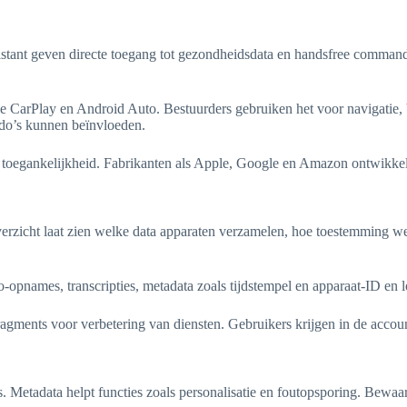
tant geven directe toegang tot gezondheidsdata en handsfree commando
e CarPlay en Android Auto. Bestuurders gebruiken het voor navigatie, b
ndo’s kunnen beïnvloeden.
 toegankelijkheid. Fabrikanten als Apple, Google en Amazon ontwikkel
erzicht laat zien welke data apparaten verzamelen, hoe toestemming we
names, transcripties, metadata zoals tijdstempel en apparaat-ID en loc
ments voor verbetering van diensten. Gebruikers krijgen in de account
s. Metadata helpt functies zoals personalisatie en foutopsporing. Bewaar