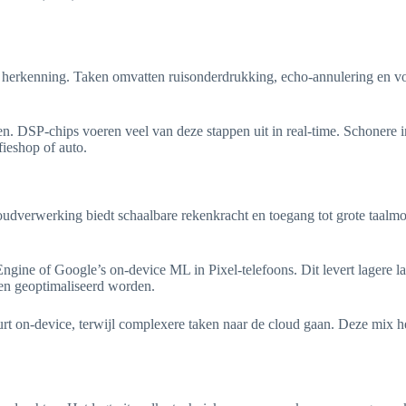
herkenning. Taken omvatten ruisonderdrukking, echo-annulering en volu
nieken. DSP-chips voeren veel van deze stappen uit in real-time. Schon
ieshop of auto.
Cloudverwerking biedt schaalbare rekenkracht en toegang tot grote taa
gine of Google’s on-device ML in Pixel-telefoons. Dit levert lagere l
en geoptimaliseerd worden.
 on-device, terwijl complexere taken naar de cloud gaan. Deze mix helpt