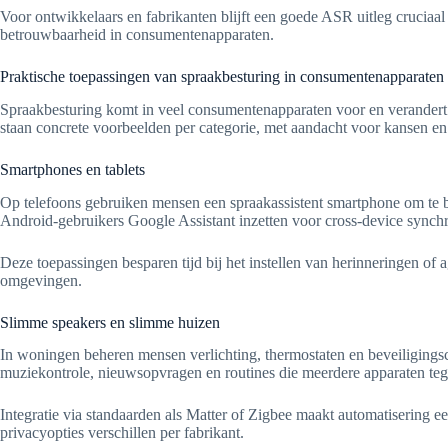
Voor ontwikkelaars en fabrikanten blijft een goede ASR uitleg crucia
betrouwbaarheid in consumentenapparaten.
Praktische toepassingen van spraakbesturing in consumentenapparaten
Spraakbesturing komt in veel consumentenapparaten voor en verandert d
staan concrete voorbeelden per categorie, met aandacht voor kansen e
Smartphones en tablets
Op telefoons gebruiken mensen een spraakassistent smartphone om te bel
Android-gebruikers Google Assistant inzetten voor cross-device synchr
Deze toepassingen besparen tijd bij het instellen van herinneringen of 
omgevingen.
Slimme speakers en slimme huizen
In woningen beheren mensen verlichting, thermostaten en beveiligin
muziekontrole, nieuwsopvragen en routines die meerdere apparaten tege
Integratie via standaarden als Matter of Zigbee maakt automatisering
privacyopties verschillen per fabrikant.