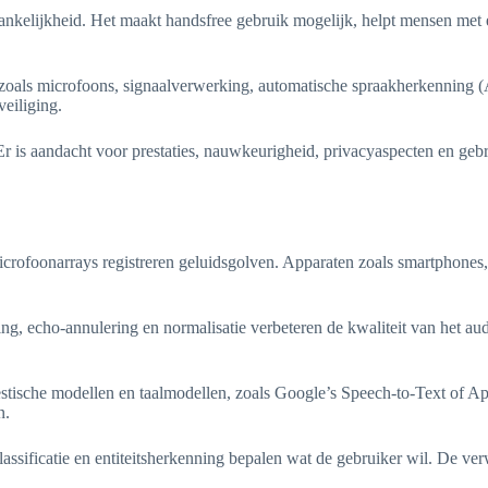
kelijkheid. Het maakt handsfree gebruik mogelijk, helpt mensen met ee
oals microfoons, signaalverwerking, automatische spraakherkenning (AS
veiliging.
 Er is aandacht voor prestaties, nauwkeurigheid, privacyaspecten en 
rofoonarrays registreren geluidsgolven. Apparaten zoals smartphones, 
g, echo-annulering en normalisatie verbeteren de kwaliteit van het aud
stische modellen en taalmodellen, zoals Google’s Speech-to-Text of A
n.
-classificatie en entiteitsherkenning bepalen wat de gebruiker wil. De 