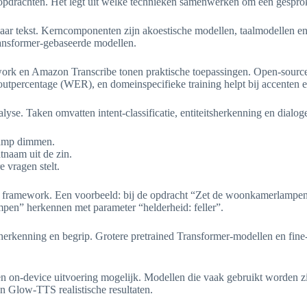
opdrachten. Het legt uit welke technieken samenwerken om een gesproken
 naar tekst. Kerncomponenten zijn akoestische modellen, taalmodelle
nsformer-gebaseerde modellen.
rk en Amazon Transcribe tonen praktische toepassingen. Open-source 
tpercentage (WER), en domeinspecifieke training helpt bij accenten e
nalyse. Taken omvatten intent-classificatie, entiteitsherkenning en di
 lamp dimmen.
atnaam uit de zin.
 vragen stelt.
s framework. Een voorbeeld: bij de opdracht “Zet de woonkamerlampen 
mpen” herkennen met parameter “helderheid: feller”.
herkenning en begrip. Grotere pretrained Transformer-modellen en fine-t
maken on-device uitvoering mogelijk. Modellen die vaak gebruikt worde
n Glow-TTS realistische resultaten.