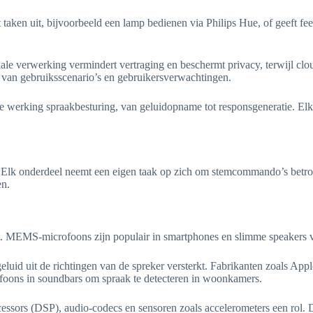
aken uit, bijvoorbeeld een lamp bedienen via Philips Hue, of geeft feed
ale verwerking vermindert vertraging en beschermt privacy, terwijl cl
 van gebruiksscenario’s en gebruikersverwachtingen.
de werking spraakbesturing, van geluidopname tot responsgeneratie. Elk
. Elk onderdeel neemt een eigen taak op zich om stemcommando’s betrou
en.
at. MEMS-microfoons zijn populair in smartphones en slimme speakers 
eluid uit de richtingen van de spreker versterkt. Fabrikanten zoals A
foons in soundbars om spraak te detecteren in woonkamers.
essors (DSP), audio-codecs en sensoren zoals accelerometers een rol.