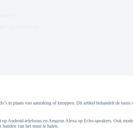
pparaten?
026
In
Technologie
’s in plaats van aanraking of knoppen. Dit artikel behandelt de basis 
tant op Android-telefoons en Amazon Alexa op Echo-speakers. Ook m
 handen van het stuur te halen.