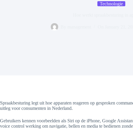
Technologie
Hoe werkt spraakbesturing in a
By
management
On
January 21, 2
Spraakbesturing legt uit hoe apparaten reageren op gesproken commando
uitleg voor consumenten in Nederland.
Gebruikers kennen voorbeelden als Siri op de iPhone, Google Assis
voice control werking om navigatie, bellen en media te bedienen zonder