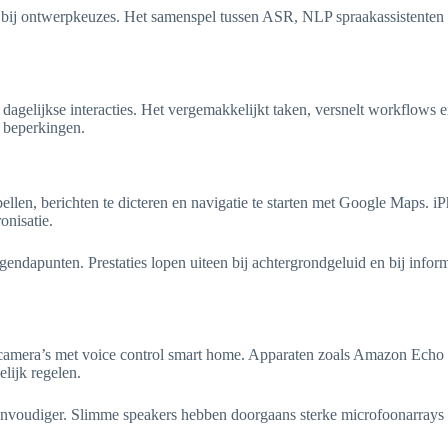
al bij ontwerpkeuzes. Het samenspel tussen ASR, NLP spraakassistenten
agelijkse interacties. Het vergemakkelijkt taken, versnelt workflows 
n beperkingen.
len, berichten te dicteren en navigatie te starten met Google Maps. iPh
onisatie.
agendapunten. Prestaties lopen uiteen bij achtergrondgeluid en bij info
gscamera’s met voice control smart home. Apparaten zoals Amazon Ec
lijk regelen.
 eenvoudiger. Slimme speakers hebben doorgaans sterke microfoonarray