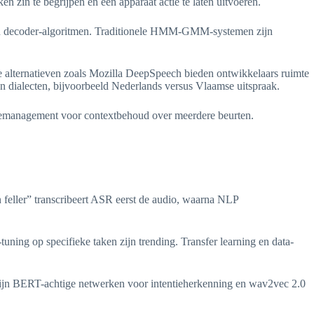
 zin te begrijpen en een apparaat actie te laten uitvoeren.
n en decoder-algoritmen. Traditionele HMM-GMM-systemen zijn
alternatieven zoals Mozilla DeepSpeech bieden ontwikkelaars ruimte
n dialecten, bijvoorbeeld Nederlands versus Vlaamse uitspraak.
alogemanagement voor contextbehoud over meerdere beurten.
feller” transcribeert ASR eerst de audio, waarna NLP
uning op specifieke taken zijn trending. Transfer learning en data-
n zijn BERT-achtige netwerken voor intentieherkenning en wav2vec 2.0