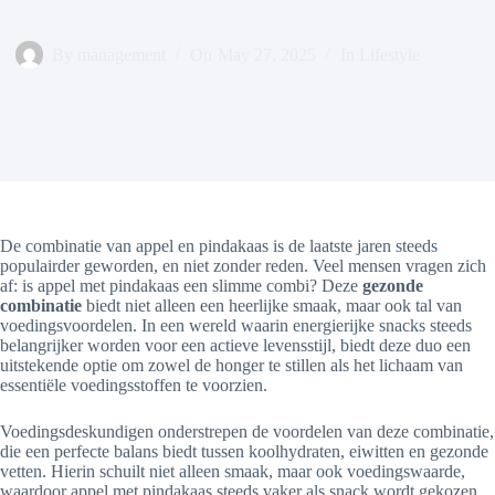
By
management
On
May 27, 2025
In
Lifestyle
De combinatie van appel en pindakaas is de laatste jaren steeds
populairder geworden, en niet zonder reden. Veel mensen vragen zich
af: is appel met pindakaas een slimme combi? Deze
gezonde
combinatie
biedt niet alleen een heerlijke smaak, maar ook tal van
voedingsvoordelen. In een wereld waarin energierijke snacks steeds
belangrijker worden voor een actieve levensstijl, biedt deze duo een
uitstekende optie om zowel de honger te stillen als het lichaam van
essentiële voedingsstoffen te voorzien.
Voedingsdeskundigen onderstrepen de voordelen van deze combinatie,
die een perfecte balans biedt tussen koolhydraten, eiwitten en gezonde
vetten. Hierin schuilt niet alleen smaak, maar ook voedingswaarde,
waardoor appel met pindakaas steeds vaker als snack wordt gekozen.