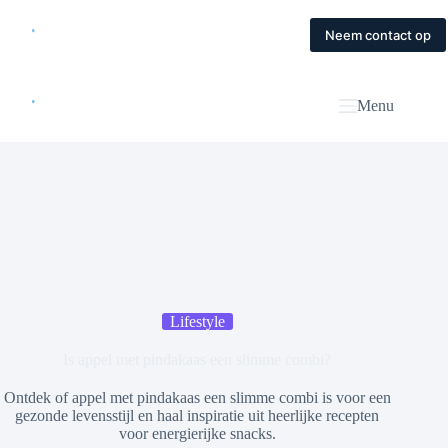
Skip
to
Home
Diensten
Magazine
Contact
Neem contact op
content
Menu
Lifestyle
Is appel met pindakaas een slimme combi?
Ontdek of appel met pindakaas een slimme combi is voor een
gezonde levensstijl en haal inspiratie uit heerlijke recepten
voor energierijke snacks.