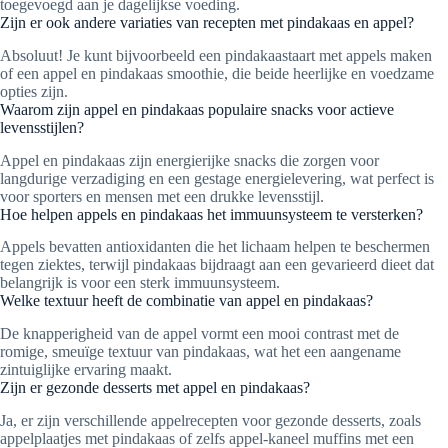
toegevoegd aan je dagelijkse voeding.
Zijn er ook andere variaties van recepten met pindakaas en appel?
Absoluut! Je kunt bijvoorbeeld een pindakaastaart met appels maken
of een appel en pindakaas smoothie, die beide heerlijke en voedzame
opties zijn.
Waarom zijn appel en pindakaas populaire snacks voor actieve
levensstijlen?
Appel en pindakaas zijn energierijke snacks die zorgen voor
langdurige verzadiging en een gestage energielevering, wat perfect is
voor sporters en mensen met een drukke levensstijl.
Hoe helpen appels en pindakaas het immuunsysteem te versterken?
Appels bevatten antioxidanten die het lichaam helpen te beschermen
tegen ziektes, terwijl pindakaas bijdraagt aan een gevarieerd dieet dat
belangrijk is voor een sterk immuunsysteem.
Welke textuur heeft de combinatie van appel en pindakaas?
De knapperigheid van de appel vormt een mooi contrast met de
romige, smeuïge textuur van pindakaas, wat het een aangename
zintuiglijke ervaring maakt.
Zijn er gezonde desserts met appel en pindakaas?
Ja, er zijn verschillende appelrecepten voor gezonde desserts, zoals
appelplaatjes met pindakaas of zelfs appel-kaneel muffins met een