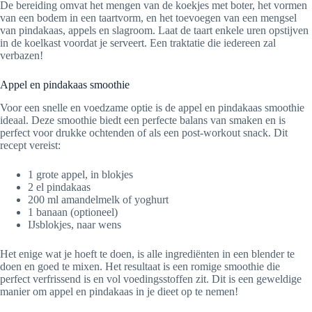
De bereiding omvat het mengen van de koekjes met boter, het vormen
van een bodem in een taartvorm, en het toevoegen van een mengsel
van pindakaas, appels en slagroom. Laat de taart enkele uren opstijven
in de koelkast voordat je serveert. Een traktatie die iedereen zal
verbazen!
Appel en pindakaas smoothie
Voor een snelle en voedzame optie is de appel en pindakaas smoothie
ideaal. Deze smoothie biedt een perfecte balans van smaken en is
perfect voor drukke ochtenden of als een post-workout snack. Dit
recept vereist:
1 grote appel, in blokjes
2 el pindakaas
200 ml amandelmelk of yoghurt
1 banaan (optioneel)
IJsblokjes, naar wens
Het enige wat je hoeft te doen, is alle ingrediënten in een blender te
doen en goed te mixen. Het resultaat is een romige smoothie die
perfect verfrissend is en vol voedingsstoffen zit. Dit is een geweldige
manier om appel en pindakaas in je dieet op te nemen!