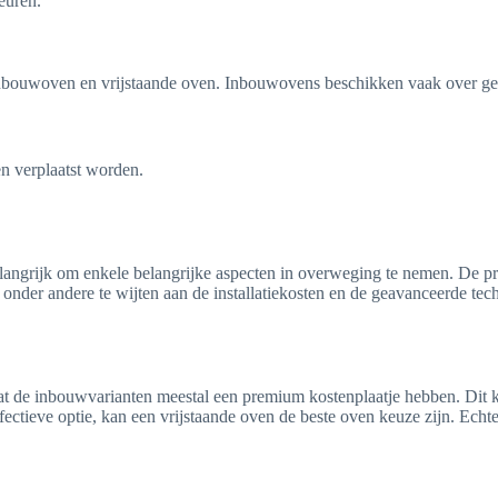
euren.
llen inbouwoven en vrijstaande oven. Inbouwovens beschikken vaak over
n verplaatst worden.
elangrijk om enkele belangrijke aspecten in overweging te nemen. De p
s onder andere te wijten aan de installatiekosten en de geavanceerde te
 dat de inbouwvarianten meestal een premium kostenplaatje hebben. Di
tieve optie, kan een vrijstaande oven de beste oven keuze zijn. Echter