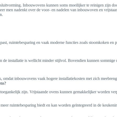
luitvorming. Inbouwovens kunnen soms moeilijker te reinigen zijn door 
nneer men nadenkt over de voor- en nadelen van inbouwoven en vrijstaa
n.
 past, ruimtebesparing en vaak moderne functies zoals stoomkoken en p
en de installatie is wellicht minder stijlvol. Bovendien kunnen sommi
, omdat inbouwovens vaak hogere installatiekosten met zich meebrenge
ens?
toegankelijk zijn. Vrijstaande ovens kunnen gemakkelijker worden ver
meer ruimtebesparing biedt en kan worden geïntegreerd in de keukeninr