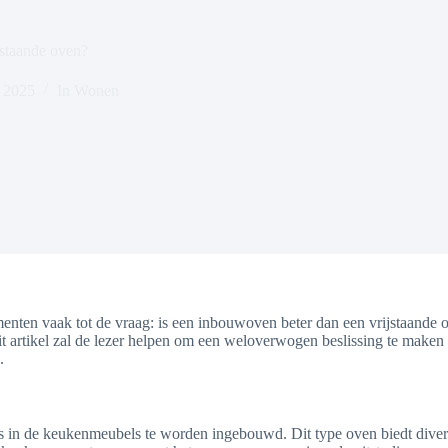
jstaande oven?
, 2025
In
Wonen
nten vaak tot de vraag: is een inbouwoven beter dan een vrijstaande 
 artikel zal de lezer helpen om een weloverwogen beslissing te maken o
.
os in de keukenmeubels te worden ingebouwd. Dit type oven biedt div