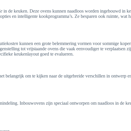
ie
in de keuken. Deze ovens kunnen naadloos worden ingebouwd in keuke
 opties en intelligente kookprogramma’s. Ze besparen ook ruimte, wat 
latiekosten
kunnen een grote belemmering vormen voor sommige kopers. B
genstelling tot vrijstaande ovens die vaak eenvoudiger te verplaatsen 
ecifieke keukenlayout goed te evalueren.
het belangrijk om te kijken naar de uitgebreide verschillen in ontwerp en
indeling. Inbouwovens zijn speciaal ontworpen om naadloos in de keuke