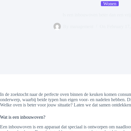
Wonen
Is een inbouwoven beter dan een vri
By
management
On
February 17
In de zoektocht naar de perfecte oven binnen de keuken komen consume
onderwerp, waarbij beide typen hun eigen voor- en nadelen hebben. Dit
Welke oven is beter voor jouw situatie? Laten we dat samen ontdekken
Wat is een inbouwoven?
Een inbouwoven is een apparaat dat speciaal is ontworpen om naadlo