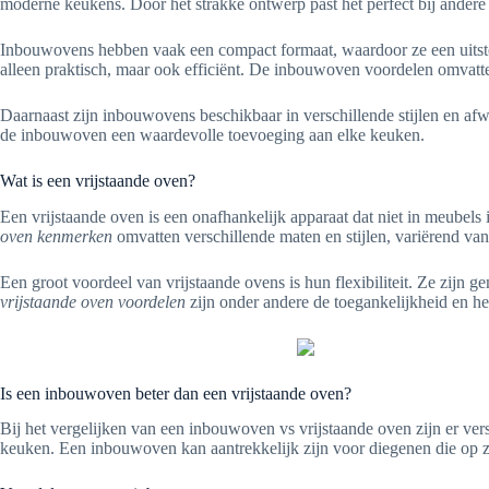
moderne keukens. Door het strakke ontwerp past het perfect bij andere 
Inbouwovens hebben vaak een compact formaat, waardoor ze een uitstek
alleen praktisch, maar ook efficiënt. De inbouwoven voordelen omvatten 
Daarnaast zijn inbouwovens beschikbaar in verschillende stijlen en a
de inbouwoven een waardevolle toevoeging aan elke keuken.
Wat is een vrijstaande oven?
Een vrijstaande oven is een onafhankelijk apparaat dat niet in meubels 
oven kenmerken
omvatten verschillende maten en stijlen, variërend van
Een groot voordeel van vrijstaande ovens is hun flexibiliteit. Ze zijn
vrijstaande oven voordelen
zijn onder andere de toegankelijkheid en h
Is een inbouwoven beter dan een vrijstaande oven?
Bij het vergelijken van een inbouwoven vs vrijstaande oven zijn er ve
keuken. Een inbouwoven kan aantrekkelijk zijn voor diegenen die op zoek