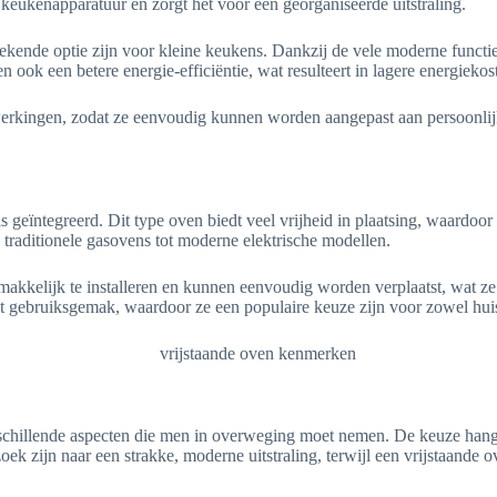
keukenapparatuur en zorgt het voor een georganiseerde uitstraling.
ende optie zijn voor kleine keukens. Dankzij de vele moderne functies
ook een betere energie-efficiëntie, wat resulteert in lagere energiekos
fwerkingen, zodat ze eenvoudig kunnen worden aangepast aan persoonli
is geïntegreerd. Dit type oven biedt veel vrijheid in plaatsing, waardoo
 traditionele gasovens tot moderne elektrische modellen.
 gemakkelijk te installeren en kunnen eenvoudig worden verplaatst, wat 
et gebruiksgemak, waardoor ze een populaire keuze zijn voor zowel huis
rschillende aspecten die men in overweging moet nemen. De keuze hangt
 zijn naar een strakke, moderne uitstraling, terwijl een vrijstaande ove