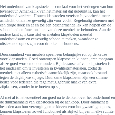
Het onderhoud van klapstoelen is cruciaal voor het verlengen van hun
levensduur. Afhankelijk van het materiaal dat gebruikt is, kan het
onderhoud variëren. Houten klapstoelen vereisen bijvoorbeeld meer
aandacht, omdat ze gevoelig zijn voor vocht. Regelmatig afnemen met
een droge doek en af en toe een beschermende lak kan helpen om de
schoonheid en functionaliteit van deze meubels te behouden. Aan de
andere kant zijn kunststof en metalen klapstoelen meestal
onderhoudsarm en eenvoudig schoon te maken, waardoor ze
uitstekende opties zijn voor drukke huishoudens.
Duurzaamheid van meubels speelt een belangrijke rol bij de keuze
voor klapstoelen. Goed ontworpen klapstoelen kunnen jaren meegaan
als ze goed worden onderhouden. Bij de aanschaf van klapstoelen is
het raadzaam om te investeren in kwaliteitsmaterialen, zodat de
meubels niet alleen esthetisch aantrekkelijk zijn, maar ook bestand
tegen de dagelijkse slijtage. Duurzame klapstoelen zijn een slimme
keuze voor iedereen die regelmatig gebruik maakt van extra
zitplaatsen, zonder in te boeten op stijl.
Al met al is het essentieel om goed na te denken over het onderhoud en
de duurzaamheid van klapstoelen bij de aankoop. Door aandacht te
besteden aan hun verzorging en te kiezen voor hoogwaardige opties,
kunnen klapstoelen zowel functioneel als stijlvol blijven in elke ruimte.