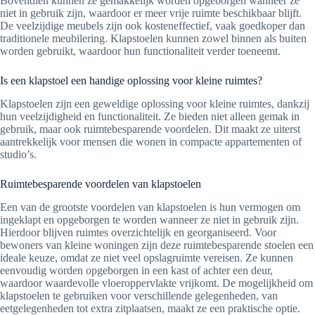
Bovendien kunnen ze gemakkelijk worden opgeborgen wanneer ze
niet in gebruik zijn, waardoor er meer vrije ruimte beschikbaar blijft.
De veelzijdige meubels zijn ook kosteneffectief, vaak goedkoper dan
traditionele meubilering. Klapstoelen kunnen zowel binnen als buiten
worden gebruikt, waardoor hun functionaliteit verder toeneemt.
Is een klapstoel een handige oplossing voor kleine ruimtes?
Klapstoelen zijn een geweldige oplossing voor kleine ruimtes, dankzij
hun veelzijdigheid en functionaliteit. Ze bieden niet alleen gemak in
gebruik, maar ook ruimtebesparende voordelen. Dit maakt ze uiterst
aantrekkelijk voor mensen die wonen in compacte appartementen of
studio’s.
Ruimtebesparende voordelen van klapstoelen
Een van de grootste voordelen van klapstoelen is hun vermogen om
ingeklapt en opgeborgen te worden wanneer ze niet in gebruik zijn.
Hierdoor blijven ruimtes overzichtelijk en georganiseerd. Voor
bewoners van kleine woningen zijn deze ruimtebesparende stoelen een
ideale keuze, omdat ze niet veel opslagruimte vereisen. Ze kunnen
eenvoudig worden opgeborgen in een kast of achter een deur,
waardoor waardevolle vloeroppervlakte vrijkomt. De mogelijkheid om
klapstoelen te gebruiken voor verschillende gelegenheden, van
eetgelegenheden tot extra zitplaatsen, maakt ze een praktische optie.