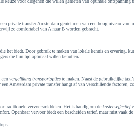
ale keuze voor diegenen die willen genieten van optimale ontspanning ti
 een private transfer Amsterdam geniet men van een hoog niveau van lux
erwijl ze comfortabel van A naar B worden gebracht.
 die het biedt. Door gebruik te maken van lokale kennis en ervaring, kun
igers die hun tijd optimaal willen benutten.
m een
vergelijking transportopties
te maken. Naast de gebruikelijke taxi’
en Amsterdam private transfer hangt af van verschillende factoren, zo
 voor traditionele vervoersmiddelen. Het is handig om de
kosten-effectief 
fort. Openbaar vervoer biedt een bescheiden tarief, maar mist vaak de l
tops.