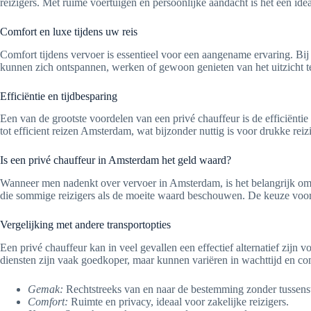
reizigers. Met ruime voertuigen en persoonlijke aandacht is het een ide
Comfort en luxe tijdens uw reis
Comfort tijdens vervoer is essentieel voor een aangename ervaring. Bij
kunnen zich ontspannen, werken of gewoon genieten van het uitzicht t
Efficiëntie en tijdbesparing
Een van de grootste voordelen van een privé chauffeur is de efficiëntie
tot efficient reizen Amsterdam, wat bijzonder nuttig is voor drukke reiz
Is een privé chauffeur in Amsterdam het geld waard?
Wanneer men nadenkt over vervoer in Amsterdam, is het belangrijk o
die sommige reizigers als de moeite waard beschouwen. De keuze voor e
Vergelijking met andere transportopties
Een privé chauffeur kan in veel gevallen een effectief alternatief zijn
diensten zijn vaak goedkoper, maar kunnen variëren in wachttijd en com
Gemak:
Rechtstreeks van en naar de bestemming zonder tussens
Comfort:
Ruimte en privacy, ideaal voor zakelijke reizigers.