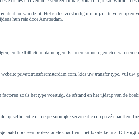
beste routes en eventuele verkeersdrukte, zodat er tijd kan worden besp
en de duur van de rit. Het is dus verstandig om prijzen te vergelijken 
tijdens hun reis door Amsterdam.
igen, en flexibiliteit in planningen. Klanten kunnen genieten van een co
website privatetransferamsterdam.com, kies uw transfer type, vul uw g
actoren zoals het type voertuig, de afstand en het tijdstip van de boek
e tijdsefficiëntie en de persoonlijke service die een privé chauffeur bie
ehaald door een professionele chauffeur met lokale kennis. Dit zorgt v