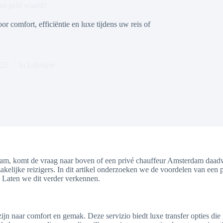
het geld waard?
 comfort, efficiëntie en luxe tijdens uw reis of
025
In
Lifestyle
, komt de vraag naar boven of een privé chauffeur Amsterdam daadwer
zakelijke reizigers. In dit artikel onderzoeken we de voordelen van een
? Laten we dit verder verkennen.
ijn naar comfort en gemak. Deze servizio biedt luxe transfer opties die 