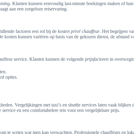
anning
. Klanten kunnen eenvoudig last-minute boekingen maken of hun re
agt aan een zorgeloze reiservaring.
illende factoren een rol bij de
kosten privé chauffeur
. Het begrijpen v
e kosten kunnen variëren op basis van de gekozen dienst, de afstand van
hauffeur service. Klanten kunnen de volgende
prijsfactoren
in overwegi
ten.
rd opties.
eden. Vergelijkingen met taxi’s en shuttle services laten vaak blijken 
 service en een comfortabelere reis voor een vergelijkbare prijs.
el om te weten wat men kan verwachten. Professionele chauffeurs en lo