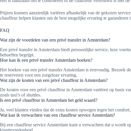
Het is raadzaam om te controleren of de chauffeur vertrouwd is met de 
Prijzen kunnen aanzienlijk variëren afhankelijk van de gekozen service 
chauffeur helpen klanten om de best mogelijke ervaring te garanderen 
FAQ
Wat zijn de voordelen van een privé transfer in Amsterdam?
Een privé transfer in Amsterdam biedt persoonlijke service, luxe voertu
behoeften begrijpt.
Hoe kan ik een privé transfer Amsterdam boeken?
Het boeken van een privé transfer Amsterdam is eenvoudig. Bezoek de 
te reserveren voor een zorgeloze ervaring.
Wat zijn de kosten van een privé chauffeur in Amsterdam?
De kosten voor een privé chauffeur in Amsterdam variëren op basis van f
zoals taxi’s of shuttles.
Is een privé chauffeur in Amsterdam het geld waard?
Ja, veel klanten vinden dat de extra kosten opwegen tegen het comfort, d
Wat kan ik verwachten van een chauffeur service Amsterdam?
Bij een chauffeur service Amsterdam kunt u verwachten dat u wordt opg
klanttevredenheid.