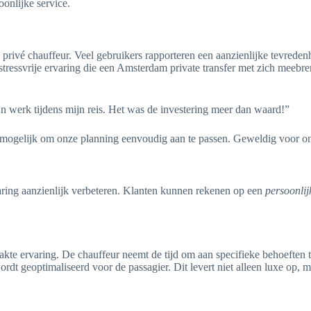
onlijke service.
privé chauffeur. Veel gebruikers rapporteren een aanzienlijke tevreden
tressvrije ervaring die een Amsterdam private transfer met zich meebr
n werk tijdens mijn reis. Het was de investering meer dan waard!”
ons mogelijk om onze planning eenvoudig aan te passen. Geweldig voor on
varing aanzienlijk verbeteren. Klanten kunnen rekenen op een
persoonlij
e ervaring. De chauffeur neemt de tijd om aan specifieke behoeften te
wordt geoptimaliseerd voor de passagier. Dit levert niet alleen luxe op,