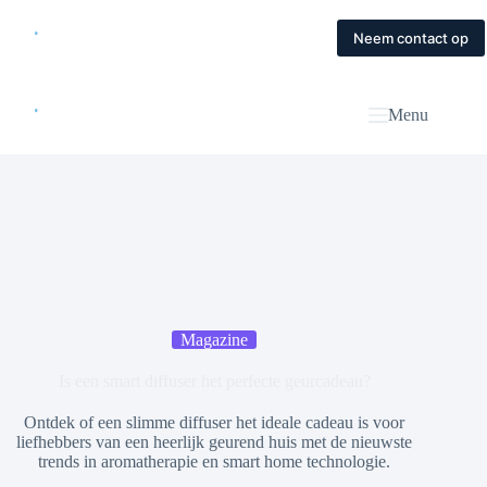
Skip
to
Home
Diensten
Magazine
Contact
Neem contact op
content
Menu
Magazine
Is een smart diffuser het perfecte geurcadeau?
Ontdek of een slimme diffuser het ideale cadeau is voor
liefhebbers van een heerlijk geurend huis met de nieuwste
trends in aromatherapie en smart home technologie.