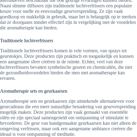
alternatieven beschikbaar die ook geurige ervaringen kunnen bieden.
Naast slimme diffusers zijn traditionele luchtverfrissers een populaire
keuze voor snelle en eenvoudige geurverspreiding. Ze zijn vaak
goedkoop en makkelijk in gebruik, maar het is belangrijk op te merken
dat ze doorgaans minder effectief zijn in vergelijking met de voordelen
die aromatherapie kan bieden.
Traditionele luchtverfrissers
Traditionele luchtverfrissers komen in vele vormen, van sprays tot
geurstokjes. Deze producten zijn praktisch en toegankelijk en kunnen
een aangename sfeer creëren in de ruimte. Echter, veel van deze
luchtverfrissers bevatten synthetische geuren en chemicaliën, die niet
de gezondheidsvoordelen bieden die men met aromatherapie kan
ervaren.
Aromatherapie sets en geurkaarsen
Aromatherapie sets en geurkaarsen zijn uitstekende alternatieven voor
geurcadeaus die een meer natuurlijke benadering van geurverspreiding
mogelijk maken. Deze producten zijn vaak gemaakt van essentiële
oliën en zijn speciaal samengesteld om ontspanning of stimulatie te
bevorderen. De geur van handgemaakte geurkaarsen kan niet alleen de
omgeving verfrissen, maar ook een aangename ambiance creëren die
ideaal is voor ontspanning of meditatie.