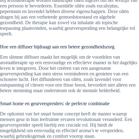
Bij aromatherapie worden natuurlijke oliën ingezet om het welzijn van
een persoon te bevorderen. Essentiële oliën zoals eucalyptus,
pepermunt en lavendel hebben diverse eigenschappen. Deze oliën
dragen bij aan een verbeterde gemoedstoestand en algehele
gezondheid. De therapie kan zowel via inhalatie als topische
toepassing plaatsvinden, waarbij geurverspreiding een belangrijke rol
speelt.
Hoe een diffuser bijdraagt aan een betere gezondheidszorg
Een slimme diffuser maakt het mogelijk om de voordelen van
aromatherapie op een eenvoudige en effectieve manier in het dagelijks
leven te integreren. Door het creëren van een aangename
geurverspreiding kan men stress verminderen en genieten van een
schonere lucht. Het diffunderen van oliën, zoals lavendel voor
ontspanning of citroen voor een frisse boost, bevordert niet alleen een
betere stemming maar ondersteunt ook de mentale helderheid.
Smart home en geurverspreiders: de perfecte combinatie
De opkomst van het smart home concept heeft de manier waarop
mensen geur in hun leefruimte ervaren revolutionair veranderd. Een
geurverspreider speelt hierbij een cruciale rol. Hij biedt de
mogelijkheid om eenvoudig en effectief aroma’s te verspreiden,
waarbij gebruiksgemak en comfort voorop staan.