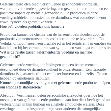
Gefermenteerd eten biedt verschillende gezondheidsvoordelen,
waaronder verbeterde spijsvertering, een gezonder microbioom en een
positieve impact op mentale gezondheid. De probiotica in deze
voedingsmiddelen ondersteunen de darmflora, wat essentieel is voor
zowel fysieke als geestelijke welzijn.
Hoe beïnvloeden probiotica ons humeur?
Probiotica kunnen de chemie van de hersenen beïnvloeden door de
productie van neurotransmitters zoals serotonine te bevorderen. Dit
‘gelukshormoon’ speelt een cruciale rol in het reguleren van emoties en
kan helpen bij het verminderen van symptomen van angst en depressie.
Wat is de relatie tussen gefermenteerde voeding en mentale
gezondheid?
Gefermenteerde voeding kan bijdragen aan een betere mentale
gezondheid door de darmgezondheid te ondersteunen. Een gezonde
darmflora is geassocieerd met een beter humeur en kan zelfs effecten
hebben op emotionele stabiliteit.
Kunnen persoonlijke ervaringen met gefermenteerde producten helpen
om emoties te stabiliseren?
Absoluut! Veel mensen delen persoonlijke anekdotes over hoe het
toevoegen van gefermenteerde producten aan hun dieet heeft geleid tot
verbeteringen in hun humeur en algehele emotionele welzijn. Deze
ervaringen kunnen inspirerend zijn voor anderen die soortgelijke