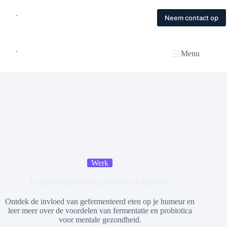
Skip
to
Home
Diensten
Magazine
Contact
Neem contact op
content
Menu
Werk
Is gefermenteerd eten goed voor je humeur?
Ontdek de invloed van gefermenteerd eten op je humeur en
leer meer over de voordelen van fermentatie en probiotica
voor mentale gezondheid.