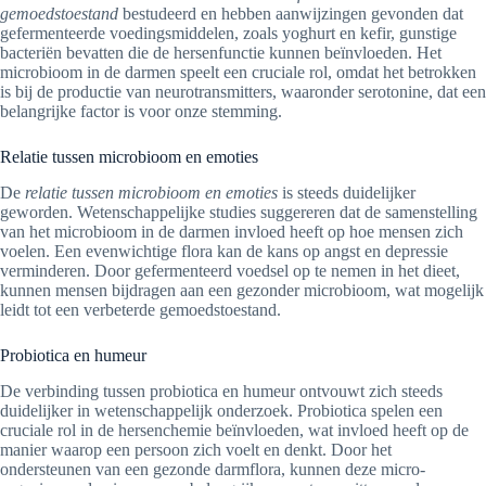
gemoedstoestand
bestudeerd en hebben aanwijzingen gevonden dat
gefermenteerde voedingsmiddelen, zoals yoghurt en kefir, gunstige
bacteriën bevatten die de hersenfunctie kunnen beïnvloeden. Het
microbioom in de darmen speelt een cruciale rol, omdat het betrokken
is bij de productie van neurotransmitters, waaronder serotonine, dat een
belangrijke factor is voor onze stemming.
Relatie tussen microbioom en emoties
De
relatie tussen microbioom en emoties
is steeds duidelijker
geworden. Wetenschappelijke studies suggereren dat de samenstelling
van het microbioom in de darmen invloed heeft op hoe mensen zich
voelen. Een evenwichtige flora kan de kans op angst en depressie
verminderen. Door gefermenteerd voedsel op te nemen in het dieet,
kunnen mensen bijdragen aan een gezonder microbioom, wat mogelijk
leidt tot een verbeterde gemoedstoestand.
Probiotica en humeur
De verbinding tussen probiotica en humeur ontvouwt zich steeds
duidelijker in wetenschappelijk onderzoek. Probiotica spelen een
cruciale rol in de hersenchemie beïnvloeden, wat invloed heeft op de
manier waarop een persoon zich voelt en denkt. Door het
ondersteunen van een gezonde darmflora, kunnen deze micro-