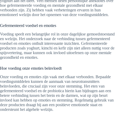
yoghurt aan het dieet. Veel mensen delen persoonlijke anekdotes over
hoe gefermenteerde voeding en mentale gezondheid met elkaar
verbonden zijn. Zij hebben vaak verbeteringen ervaren in hun
emotioneel welzijn door het opnemen van deze voedingsmiddelen.
Gefermenteerd voedsel en emoties
Voeding speelt een belangrijke rol in onze dagelijkse gemoedstoestand
en welzijn. Het onderzoek naar de verbinding tussen gefermenteerd
voedsel en emoties onthult interessante inzichten. Gefermenteerde
producten zoals yoghurt, kimchi en kefir zijn niet alleen nuttig voor de
spijsvertering, maar kunnen ook invloed uitoefenen op onze mentale
gezondheid en emoties.
Hoe voeding onze emoties beïnvloedt
Onze voeding en emoties zijn vaak met elkaar verbonden. Bepaalde
voedingsmiddelen kunnen de aanmaak van neurotransmitters
beïnvloeden, die cruciaal zijn voor onze stemming. Het eten van
gefermenteerd voedsel en de probiotica hierin kan bijdragen aan een
betere verbinding tussen het brein en de darmen, wat op zijn beurt
invloed kan hebben op emoties en stemming. Regelmatig gebruik van
deze producten draagt bij aan een positieve emotionele staat en
ondersteunt het algehele welzijn.