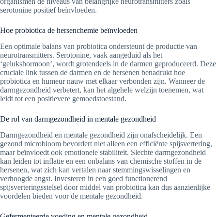
organismen de niveaus van belangrijke neurotransmitters zoals
serotonine positief beïnvloeden.
Hoe probiotica de hersenchemie beïnvloeden
Een optimale balans van probiotica ondersteunt de productie van
neurotransmitters. Serotonine, vaak aangeduid als het
‘gelukshormoon’, wordt grotendeels in de darmen geproduceerd. Deze
cruciale link tussen de darmen en de hersenen benadrukt hoe
probiotica en humeur nauw met elkaar verbonden zijn. Wanneer de
darmgezondheid verbetert, kan het algehele welzijn toenemen, wat
leidt tot een positievere gemoedstoestand.
De rol van darmgezondheid in mentale gezondheid
Darmgezondheid en mentale gezondheid zijn onafscheidelijk. Een
gezond microbioom bevordert niet alleen een efficiënte spijsvertering,
maar beïnvloedt ook emotionele stabiliteit. Slechte darmgezondheid
kan leiden tot inflatie en een onbalans van chemische stoffen in de
hersenen, wat zich kan vertalen naar stemmingswisselingen en
verhoogde angst. Investeren in een goed functionerend
spijsverteringsstelsel door middel van probiotica kan dus aanzienlijke
voordelen bieden voor de mentale gezondheid.
Gefermenteerde voeding en mentale gezondheid