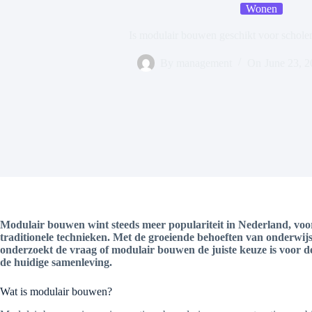
Wonen
Is modulair bouwen geschikt voor schole
By
management
On
June 23, 
Modulair bouwen wint steeds meer populariteit in Nederland, voo
traditionele technieken. Met de groeiende behoeften van onderwijsin
onderzoekt de vraag of modulair bouwen de juiste keuze is voor 
de huidige samenleving.
Wat is modulair bouwen?