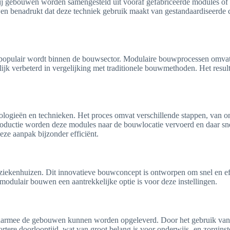
ij gebouwen worden samengesteld uit vooraf gefabriceerde modules of 
ouwen benadrukt dat deze techniek gebruik maakt van gestandaardiseer
r populair wordt binnen de bouwsector. Modulaire bouwprocessen omvat
jk verbeterd in vergelijking met traditionele bouwmethoden. Het result
logieën en technieken. Het proces omvat verschillende stappen, van 
roductie worden deze modules naar de bouwlocatie vervoerd en daar sne
ze aanpak bijzonder efficiënt.
ekenhuizen. Dit innovatieve bouwconcept is ontworpen om snel en efficië
modulair bouwen een aantrekkelijke optie is voor deze instellingen.
waarmee de gebouwen kunnen worden opgeleverd. Door het gebruik van 
rtere doorlooptijd, wat van groot belang is voor onderwijs- en zorginst