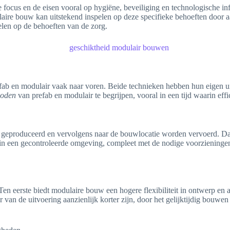
 focus en de eisen vooral op hygiëne, beveiliging en technologische i
e bouw kan uitstekend inspelen op deze specifieke behoeften door aan
pelen op de behoeften van de zorg.
ab en modulair vaak naar voren. Beide technieken hebben hun eigen un
hoden
van prefab en modulair te begrijpen, vooral in een tijd waarin effi
 geproduceerd en vervolgens naar de bouwlocatie worden vervoerd. D
 een gecontroleerde omgeving, compleet met de nodige voorzieningen
. Ten eerste biedt modulaire bouw een hogere flexibiliteit in ontwerp en
 van de uitvoering aanzienlijk korter zijn, door het gelijktijdig bouw