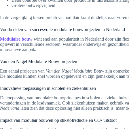
Beter controle over kwaliteit door productie in fabrieksomstand
Grotere ontwerpvrijheid
In de vergelijking tussen prefab vs modulair komt duidelijk naar vore
Voorbeelden van succesvolle modulaire bouwprojecten in Nederland
Modulaire bouw
wint snel aan populariteit in Nederland door zijn fle
oplevert in verschillende sectoren, waaronder onderwijs en gezondheid
innovatieve aanpak.
Van den Nagel Modulaire Bouw projecten
Een aantal projecten van
Van den Nagel Modulaire Bouw
zijn opmerkel
De modules kunnen snel worden opgeleverd en zijn gemakkelijk aan te 
Innovatieve toepassingen in scholen en ziekenhuizen
De toepassing van modulaire bouwprincipes in scholen en ziekenhuizen
veranderingen in de lesdynamiek. Ook ziekenhuizen maken gebruik van 
Nederland
laten zien dat deze oplossing niet alleen praktisch is, maar
Impact van modulair bouwen op stikstofreductie en CO² uitstoot