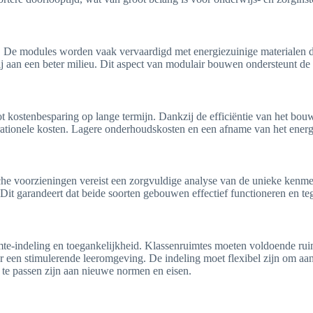
 De modules worden vaak vervaardigd met energiezuinige materialen di
bij aan een beter milieu. Dit aspect van modulair bouwen ondersteunt de
t kostenbesparing op lange termijn. Dankzij de efficiëntie van het bo
tionele kosten. Lagere onderhoudskosten en een afname van het energie
 voorzieningen vereist een zorgvuldige analyse van de unieke kenmer
Dit garandeert dat beide soorten gebouwen effectief functioneren en teg
e-indeling en toegankelijkheid. Klassenruimtes moeten voldoende ruimt
 voor een stimulerende leeromgeving. De indeling moet flexibel zijn om
 te passen zijn aan nieuwe normen en eisen.