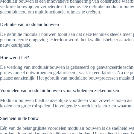
Modulair bouwen is een innovatieve benadering van constructie waarb
verkorte bouwtijd en verbeterde efficiëntie. De definitie modulair b
gecombineerd om multifunctionele ruimtes te creëren.
Definitie van modulair bouwen
De definitie modulair bouwen toont aan dat deze techniek steeds mee
gecontroleerde omgeving. Hierdoor wordt het kwaliteitsbeheer aanzienli
nauwkeurigheid.
Hoe werkt het?
De werking van modulair bouwen is gebaseerd op geavanceerde techno
professioneel ontworpen en gefabriceerd, vaak in een fabriek. Na de p
plaatse aanzienlijk. Het gebruik van modulaire bouwprocessen maakt de
Voordelen van modulair bouwen voor scholen en ziekenhuizen
Modulair bouwen biedt aanzienlijke voordelen voor zowel scholen als zi
kosten een grote rol spelen. De volgende voordelen laten zien waarom 
Snelheid in de bouw
Eén van de belangrijkste voordelen modulair bouwen is de snelheid 
worden afgerond dan met traditionele methoden. Dit resulteert in een ko