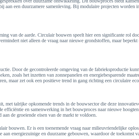
gesprekken over duurzame ontwikkeling. Dit bouwproces biedt kansen v
n bij aan een duurzamere samenleving. Bij modulaire projecten worden
ng van de aarde. Circulair bouwen speelt hier een significante rol doo
rmindert niet alleen de vraag naar nieuwe grondstoffen, maar beperkt o
eductie. Door de gecontroleerde omgeving van de fabrieksproductie kun
ieken, zoals het inzetten van zonnepanelen en energiebesparende maatr
en, maar zet ook een positieve trend in gang richting een circulaire ec
t, met talrijke opkomende trends in de bouwsector die deze innovatie
de efficiëntie en samenwerking in het bouwproces naar nieuwe hoogten
d aan de groeiende eisen van de markt te voldoen.
ulair bouwen. Er is een toenemende vraag naar milieuvriendelijke oplos
efte aan energiezuinige en duurzame gebouwen, waardoor de toekomst v