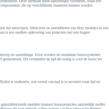
onderdelen. Deze methode biedt aanzienlijke voordelen, zoals een
de componenten, die op verschillende manieren kunnen worden
ten het ontwerpen, fabriceren en assembleren van deze modules in een
aat is een snellere oplevering van projecten met een hogere
ontwerp tot assemblage. Eerst worden de modulaire bouwsystemen
l gemonteerd. Dit vermindert de tijd die nodig is voor de bouw ter
nt te realiseren, wat vooral cruciaal is in sectoren waar tijd en
geprefabriceerde modules kunnen bouwprojecten aanzienlijk sneller
ellingen die snel gebruik willen maken van hun nieuwe faciliteiten.