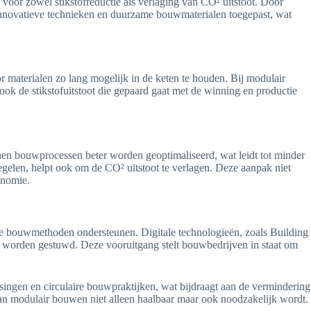
oor zowel stikstofreductie als verlaging van CO² uitstoot. Door
 innovatieve technieken en duurzame bouwmaterialen toegepast, wat
r materialen zo lang mogelijk in de keten te houden. Bij modulair
ok de stikstofuitstoot die gepaard gaat met de winning en productie
nen bouwprocessen beter worden geoptimaliseerd, wat leidt tot minder
egelen, helpt ook om de CO² uitstoot te verlagen. Deze aanpak niet
onomie.
ve bouwmethoden ondersteunen. Digitale technologieën, zoals Building
 worden gestuwd. Deze vooruitgang stelt bouwbedrijven in staat om
singen en circulaire bouwpraktijken, wat bijdraagt aan de vermindering
an modulair bouwen niet alleen haalbaar maar ook noodzakelijk wordt.