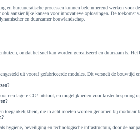
ing en bureaucratische processen kunnen belemmerend werken voor de 
 er ook aanzienlijke kansen voor innovatieve oplossingen. De toekomst
en dynamischer en duurzamer bouwlandschap.
enhuizen, omdat het snel kan worden gerealiseerd en duurzaam is. Het 
teld uit vooraf gefabriceerde modules. Dit versnelt de bouwtijd en 
izen?
or een lagere CO² uitstoot, en mogelijkheden voor kostenbesparing op 
wen?
 en toegankelijkheid, die in acht moeten worden genomen bij modulair
n?
ls hygiëne, beveiliging en technologische infrastructuur, door de aan