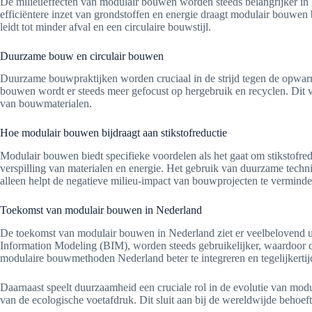
De milieueffecten van modulair bouwen worden steeds belangrijker in 
efficiëntere inzet van grondstoffen en energie draagt modulair bouwe
leidt tot minder afval en een circulaire bouwstijl.
Duurzame bouw en circulair bouwen
Duurzame bouwpraktijken worden cruciaal in de strijd tegen de opwarmi
bouwen wordt er steeds meer gefocust op hergebruik en recyclen. Dit ve
van bouwmaterialen.
Hoe modulair bouwen bijdraagt aan stikstofreductie
Modulair bouwen biedt specifieke voordelen als het gaat om stikstofr
verspilling van materialen en energie. Het gebruik van duurzame techn
alleen helpt de negatieve milieu-impact van bouwprojecten te verminder
Toekomst van modulair bouwen in Nederland
De toekomst van modulair bouwen in Nederland ziet er veelbelovend ui
Information Modeling (BIM), worden steeds gebruikelijker, waardoor 
modulaire bouwmethoden Nederland beter te integreren en tegelijkertij
Daarnaast speelt duurzaamheid een cruciale rol in de evolutie van mod
van de ecologische voetafdruk. Dit sluit aan bij de wereldwijde beho