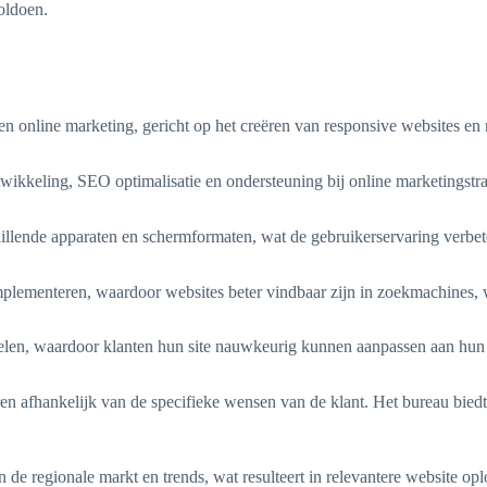
oldoen.
n online marketing, gericht op het creëren van responsive websites e
kkeling, SEO optimalisatie en ondersteuning bij online marketingstrat
illende apparaten en schermformaten, wat de gebruikerservaring verbete
mplementeren, waardoor websites beter vindbaar zijn in zoekmachines, w
en, waardoor klanten hun site nauwkeurig kunnen aanpassen aan hun wens
n afhankelijk van de specifieke wensen van de klant. Het bureau biedt 
e regionale markt en trends, wat resulteert in relevantere website opl