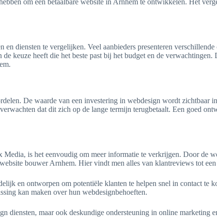
hebben om een betaalbare website in Arnhem te ontwikkelen. Het vergeli
n en diensten te vergelijken. Veel aanbieders presenteren verschillende
e keuze heeft die het beste past bij het budget en de verwachtingen. Di
hem.
ordelen. De waarde van een investering in webdesign wordt zichtbaar i
verwachten dat dit zich op de lange termijn terugbetaalt. Een goed on
x Media, is het eenvoudig om meer informatie te verkrijgen. Door de w
website bouwer Arnhem. Hier vindt men alles van klantreviews tot een 
ndelijk en ontworpen om potentiële klanten te helpen snel in contact te
lissing kan maken over hun webdesignbehoeften.
ign diensten, maar ook deskundige ondersteuning in online marketing e