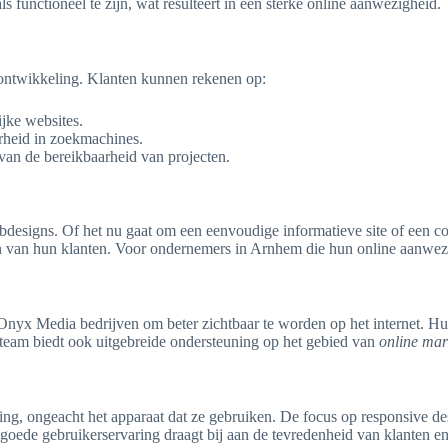
 functioneel te zijn, wat resulteert in een sterke online aanwezigheid.
ntwikkeling. Klanten kunnen rekenen op:
ijke websites.
rheid in zoekmachines.
 van de bereikbaarheid van projecten.
designs. Of het nu gaat om een eenvoudige informatieve site of een co
n van hun klanten. Voor ondernemers in Arnhem die hun online aanwezig
 Onyx Media bedrijven om beter zichtbaar te worden op het internet. Hun
t team biedt ook uitgebreide ondersteuning op het gebied van
online mar
ng, ongeacht het apparaat dat ze gebruiken. De focus op responsive des
goede gebruikerservaring draagt bij aan de tevredenheid van klanten en