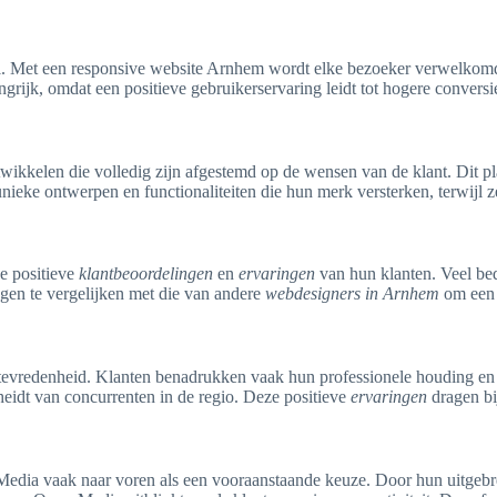
l. Met een responsive website Arnhem wordt elke bezoeker verwelkomd me
ngrijk, omdat een positieve gebruikerservaring leidt tot hogere conversi
kkelen die volledig zijn afgestemd op de wensen van de klant. Dit pla
nieke ontwerpen en functionaliteiten die hun merk versterken, terwijl
e positieve
klantbeoordelingen
en
ervaringen
van hun klanten. Veel be
gen te vergelijken met die van andere
webdesigners in Arnhem
om een g
tevredenheid. Klanten benadrukken vaak hun professionele houding en
heidt van concurrenten in de regio. Deze positieve
ervaringen
dragen bi
dia vaak naar voren als een vooraanstaande keuze. Door hun uitgebrei