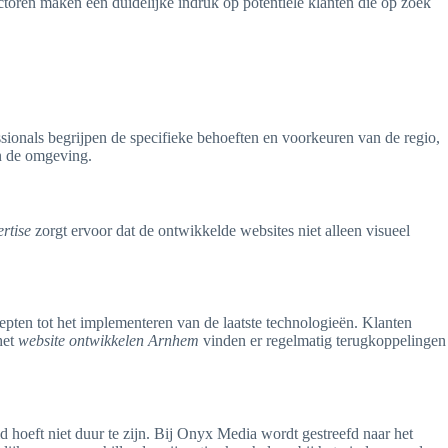
actoren maken een duidelijke indruk op potentiële klanten die op zoek
sionals begrijpen de specifieke behoeften en voorkeuren van de regio,
 in de omgeving.
ertise
zorgt ervoor dat de ontwikkelde websites niet alleen visueel
epten tot het implementeren van de laatste technologieën. Klanten
het
website ontwikkelen Arnhem
vinden er regelmatig terugkoppelingen
 hoeft niet duur te zijn. Bij Onyx Media wordt gestreefd naar het