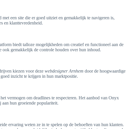
t een site die er goed uitziet en gemakkelijk te navigeren is,
es en klanttevredenheid.
tform biedt talloze mogelijkheden om creatief en functioneel aan de
 ze ook gemakkelijk de controle houden over hun inhoud.
drijven kiezen voor deze
webdesigner Arnhem
door de hoogwaardige
oed inzicht te krijgen in hun marktpositie.
 het vermogen om deadlines te respecteren. Het aanbod van Onyx
j aan hun groeiende populariteit.
de ervaring weten ze in te spelen op de behoeften van hun klanten.