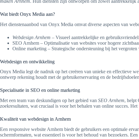
maken Arnhem
. Hun diensten zijn ontworpen om zowel aantrekkelijk als
Wat biedt Onyx Media aan?
Het dienstenaanbod van Onyx Media omvat diverse aspecten van webo
Webdesign Arnhem
– Visueel aantrekkelijke en gebruiksvriendel
SEO Arnhem – Optimalisatie van websites voor hogere zichtbaa
Online marketing – Strategische ondersteuning bij het vergroten
Webdesign en ontwikkeling
Onyx Media legt de nadruk op het creëren van unieke en effectieve web
ontwerp rekening houdt met de gebruikerservaring en de bedrijfsdoele
Specialisatie in SEO en online marketing
Met een team van deskundigen op het gebied van
SEO Arnhem
, helpt
zoekresultaten, wat cruciaal is voor het behalen van online succes. He
Kwaliteit van webdesign in Arnhem
Een responsive website Arnhem biedt de gebruikers een optimale ervari
schermformaten, wat essentieel is voor het behoud van bezoekers. Een 