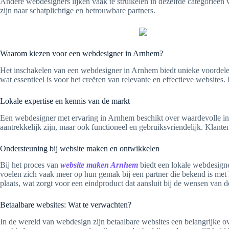
Andere webdesigners lijken vaak te struikelen in dezelfde categorieën 
zijn naar schatplichtige en betrouwbare partners.
Waarom kiezen voor een webdesigner in Arnhem?
Het inschakelen van een webdesigner in Arnhem biedt unieke voordele
wat essentieel is voor het creëren van relevante en effectieve websites. 
Lokale expertise en kennis van de markt
Een webdesigner met ervaring in Arnhem beschikt over waardevolle inz
aantrekkelijk zijn, maar ook functioneel en gebruiksvriendelijk. Klante
Ondersteuning bij website maken en ontwikkelen
Bij het proces van
website maken Arnhem
biedt een lokale webdesigne
voelen zich vaak meer op hun gemak bij een partner die bekend is me
plaats, wat zorgt voor een eindproduct dat aansluit bij de wensen van d
Betaalbare websites: Wat te verwachten?
In de wereld van webdesign zijn betaalbare websites een belangrijke o