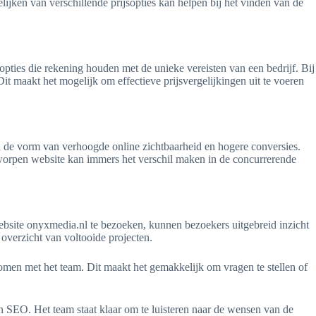
jken van verschillende prijsopties kan helpen bij het vinden van de
 opties die rekening houden met de unieke vereisten van een bedrijf. Bij
t maakt het mogelijk om effectieve prijsvergelijkingen uit te voeren
n de vorm van verhoogde online zichtbaarheid en hogere conversies.
tworpen website kan immers het verschil maken in de concurrerende
ebsite onyxmedia.nl te bezoeken, kunnen bezoekers uitgebreid inzicht
overzicht van voltooide projecten.
 komen met het team. Dit maakt het gemakkelijk om vragen te stellen of
n SEO. Het team staat klaar om te luisteren naar de wensen van de