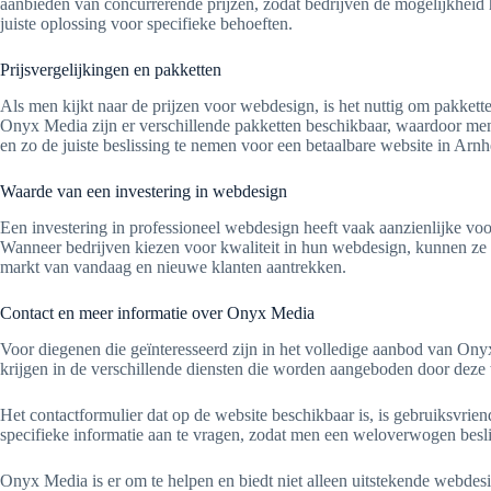
aanbieden van concurrerende prijzen, zodat bedrijven de mogelijkheid 
juiste oplossing voor specifieke behoeften.
Prijsvergelijkingen en pakketten
Als men kijkt naar de prijzen voor webdesign, is het nuttig om pakkette
Onyx Media zijn er verschillende pakketten beschikbaar, waardoor men d
en zo de juiste beslissing te nemen voor een betaalbare website in Arn
Waarde van een investering in webdesign
Een investering in professioneel webdesign heeft vaak aanzienlijke vo
Wanneer bedrijven kiezen voor kwaliteit in hun webdesign, kunnen ze 
markt van vandaag en nieuwe klanten aantrekken.
Contact en meer informatie over Onyx Media
Voor diegenen die geïnteresseerd zijn in het volledige aanbod van Ony
krijgen in de verschillende diensten die worden aangeboden door deze 
Het contactformulier dat op de website beschikbaar is, is gebruiksvrie
specifieke informatie aan te vragen, zodat men een weloverwogen bes
Onyx Media is er om te helpen en biedt niet alleen uitstekende webdes