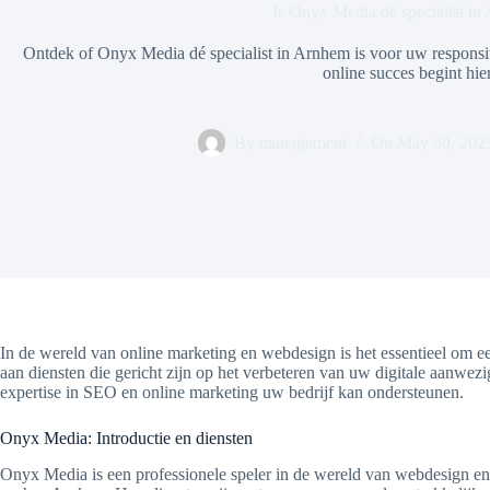
Is Onyx Media dé specialist i
Ontdek of Onyx Media dé specialist in Arnhem is voor uw respon
online succes begint hie
By
management
On
May 30, 202
In de wereld van online marketing en webdesign is het essentieel om e
aan diensten die gericht zijn op het verbeteren van uw digitale aanwe
expertise in SEO en online marketing uw bedrijf kan ondersteunen.
Onyx Media: Introductie en diensten
Onyx Media is een professionele speler in de wereld van webdesign en 