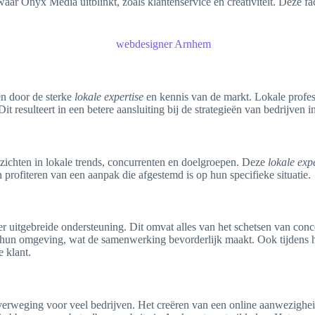
waar Onyx Media uitblinkt, zoals klantenservice en creativiteit. Deze f
n door de sterke
lokale expertise
en kennis van de markt. Lokale profes
Dit resulteert in een betere aansluiting bij de strategieën van bedrijven
ichten in lokale trends, concurrenten en doelgroepen. Deze
lokale exp
n profiteren van een aanpak die afgestemd is op hun specifieke situatie.
r uitgebreide ondersteuning. Dit omvat alles van het schetsen van conc
t hun omgeving, wat de samenwerking bevorderlijk maakt. Ook tijdens 
e klant.
verweging voor veel bedrijven. Het creëren van een online aanwezigheid