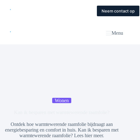
Skip
to
Home
Diensten
Magazine
Contact
Neem contact op
content
Menu
Wonen
Kan ik besparen met warmtewerende raamfolie?
Ontdek hoe warmtewerende raamfolie bijdraagt aan
energiebesparing en comfort in huis. Kan ik besparen met
warmtewerende raamfolie? Lees hier meer.