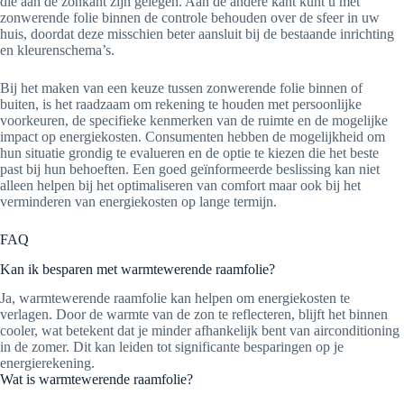
die aan de zonkant zijn gelegen. Aan de andere kant kunt u met
zonwerende folie binnen de controle behouden over de sfeer in uw
huis, doordat deze misschien beter aansluit bij de bestaande inrichting
en kleurenschema’s.
Bij het maken van een keuze tussen zonwerende folie binnen of
buiten, is het raadzaam om rekening te houden met persoonlijke
voorkeuren, de specifieke kenmerken van de ruimte en de mogelijke
impact op energiekosten. Consumenten hebben de mogelijkheid om
hun situatie grondig te evalueren en de optie te kiezen die het beste
past bij hun behoeften. Een goed geïnformeerde beslissing kan niet
alleen helpen bij het optimaliseren van comfort maar ook bij het
verminderen van energiekosten op lange termijn.
FAQ
Kan ik besparen met warmtewerende raamfolie?
Ja, warmtewerende raamfolie kan helpen om energiekosten te
verlagen. Door de warmte van de zon te reflecteren, blijft het binnen
cooler, wat betekent dat je minder afhankelijk bent van airconditioning
in de zomer. Dit kan leiden tot significante besparingen op je
energierekening.
Wat is warmtewerende raamfolie?