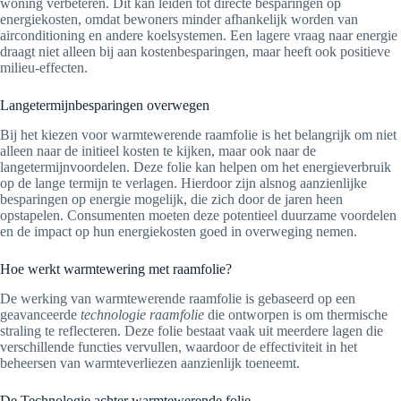
woning verbeteren. Dit kan leiden tot directe besparingen op
energiekosten, omdat bewoners minder afhankelijk worden van
airconditioning en andere koelsystemen. Een lagere vraag naar energie
draagt niet alleen bij aan kostenbesparingen, maar heeft ook positieve
milieu-effecten.
Langetermijnbesparingen overwegen
Bij het kiezen voor warmtewerende raamfolie is het belangrijk om niet
alleen naar de initieel kosten te kijken, maar ook naar de
langetermijnvoordelen. Deze folie kan helpen om het energieverbruik
op de lange termijn te verlagen. Hierdoor zijn alsnog aanzienlijke
besparingen op energie mogelijk, die zich door de jaren heen
opstapelen. Consumenten moeten deze potentieel duurzame voordelen
en de impact op hun energiekosten goed in overweging nemen.
Hoe werkt warmtewering met raamfolie?
De werking van warmtewerende raamfolie is gebaseerd op een
geavanceerde
technologie raamfolie
die ontworpen is om thermische
straling te reflecteren. Deze folie bestaat vaak uit meerdere lagen die
verschillende functies vervullen, waardoor de effectiviteit in het
beheersen van warmteverliezen aanzienlijk toeneemt.
De Technologie achter warmtewerende folie