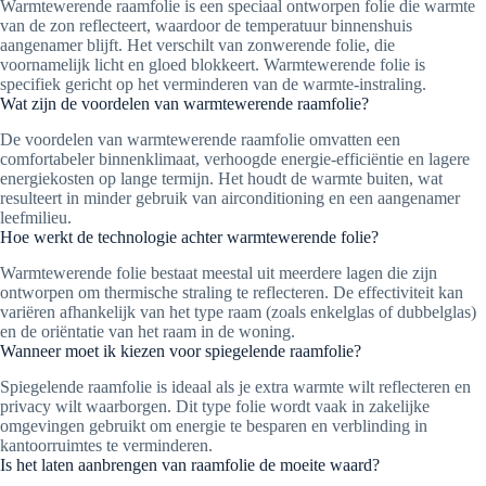
Warmtewerende raamfolie is een speciaal ontworpen folie die warmte
van de zon reflecteert, waardoor de temperatuur binnenshuis
aangenamer blijft. Het verschilt van zonwerende folie, die
voornamelijk licht en gloed blokkeert. Warmtewerende folie is
specifiek gericht op het verminderen van de warmte-instraling.
Wat zijn de voordelen van warmtewerende raamfolie?
De voordelen van warmtewerende raamfolie omvatten een
comfortabeler binnenklimaat, verhoogde energie-efficiëntie en lagere
energiekosten op lange termijn. Het houdt de warmte buiten, wat
resulteert in minder gebruik van airconditioning en een aangenamer
leefmilieu.
Hoe werkt de technologie achter warmtewerende folie?
Warmtewerende folie bestaat meestal uit meerdere lagen die zijn
ontworpen om thermische straling te reflecteren. De effectiviteit kan
variëren afhankelijk van het type raam (zoals enkelglas of dubbelglas)
en de oriëntatie van het raam in de woning.
Wanneer moet ik kiezen voor spiegelende raamfolie?
Spiegelende raamfolie is ideaal als je extra warmte wilt reflecteren en
privacy wilt waarborgen. Dit type folie wordt vaak in zakelijke
omgevingen gebruikt om energie te besparen en verblinding in
kantoorruimtes te verminderen.
Is het laten aanbrengen van raamfolie de moeite waard?