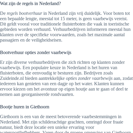
Wat zijn de regels in Nederland?
De
regels bootverhuur
in Nederland zijn vrij duidelijk. Voor boten tot
een bepaalde lengte, meestal tot 15 meter, is geen vaarbewijs vereist.
Dit geldt vooral voor traditionele fluisterboten die vaak in toeristische
gebieden worden verhuurd. Verhuurbedrijven informeren meestal hun
klanten over de specifieke voorwaarden, zoals het maximale aantal
passagiers en de veiligheidseisen.
Bootverhuur opties zonder vaarbewijs
Er zijn diverse verhuurbedrijven die zich richten op klanten zonder
vaarbewijs. Een populaire keuze in Nederland is het huren van
fluisterboten, die eenvoudig te besturen zijn. Bedrijven zoals
Zuideinde.nl bieden aantrekkelijke
opties zonder vaarbewijs
aan, zodat
iedereen kan genieten van een dagje op het water. Klanten kunnen
ervoor kiezen om het avontuur op eigen houtje aan te gaan of deel te
nemen aan georganiseerde rondvaarten.
Bootje huren in Giethoorn
Giethoorn is een van de meest betoverende vaarbestemmingen in
Nederland. Met zijn schilderachtige grachten, omringd door fraaie
natuur, biedt deze locatie een unieke ervaring voor
watersportliefhebbers. Varen door de groene omgeving van Giethoorn