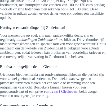
doorgaans tussen de 70 en 120 euro per dag. Sloepen zijn iets
kostbaarder, met huurprijzen die variëren van 100 tot 150 euro per dag.
Voor elektrische boten kan men rekenen op 90 tot 130 euro. Deze
variaties in prijzen zorgen ervoor dat er voor elk budget een geschikte
optie is.
Kortingen en aanbiedingen bij Zuideinde.nl
Voor mensen die op zoek zijn naar aantrekkelijke deals, zijn er
regelmatig
aanbiedingen Zuideinde.nl
beschikbaar. Dit verhuurbedrijf
biedt seizoenskortingen en speciale tarieven voor groepsverhuur. Het is
raadzaam om de website van Zuideinde.nl te bekijken voor actuele
aanbiedingen, zodat iedereen kan profiteren van voordelige tarieven en
een onvergetelijke vaervaring in Giethoorn kan beleven.
Rondvaart mogelijkheden in Giethoorn
Giethoorn biedt een scala aan rondvaartmogelijkheden die perfect zijn
voor zowel gezinnen als vrienden. De unieke waterwegen en
pittoreske uitzichten maken het een ideale bestemming voor een
ontspannen vaartocht. Bezoekers kunnen kiezen voor een
groepsrondvaart of een privé
rondvaart Giethoorn
, beide zorgen
voor een onvergetelijke ervaring.
Groepsrondvaart en privé rondvaart