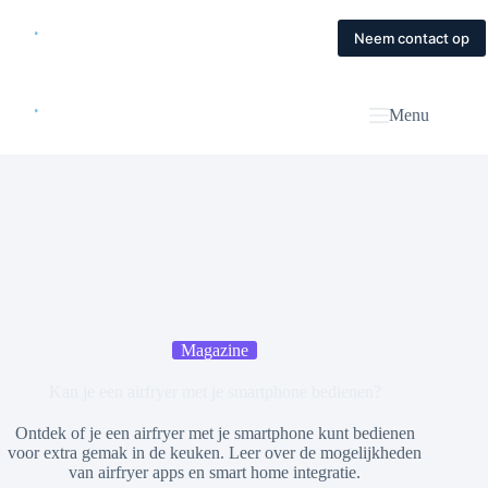
Skip
to
Home
Diensten
Magazine
Contact
Neem contact op
content
Menu
Magazine
Kan je een airfryer met je smartphone bedienen?
Ontdek of je een airfryer met je smartphone kunt bedienen
voor extra gemak in de keuken. Leer over de mogelijkheden
van airfryer apps en smart home integratie.