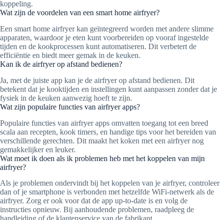
koppeling.
Wat zijn de voordelen van een smart home airfryer?
Een smart home airfryer kan geïntegreerd worden met andere slimme
apparaten, waardoor je eten kunt voorbereiden op vooraf ingestelde
tijden en de kookprocessen kunt automatiseren. Dit verbetert de
efficiëntie en biedt meer gemak in de keuken.
Kan ik de airfryer op afstand bedienen?
Ja, met de juiste app kan je de airfryer op afstand bedienen. Dit
betekent dat je kooktijden en instellingen kunt aanpassen zonder dat je
fysiek in de keuken aanwezig hoeft te zijn.
Wat zijn populaire functies van airfryer apps?
Populaire functies van airfryer apps omvatten toegang tot een breed
scala aan recepten, kook timers, en handige tips voor het bereiden van
verschillende gerechten. Dit maakt het koken met een airfryer nog
gemakkelijker en leuker.
Wat moet ik doen als ik problemen heb met het koppelen van mijn
airfryer?
Als je problemen ondervindt bij het koppelen van je airfryer, controleer
dan of je smartphone is verbonden met hetzelfde WiFi-netwerk als de
airfryer. Zorg er ook voor dat de app up-to-date is en volg de
instructies opnieuw. Bij aanhoudende problemen, raadpleeg de
handleiding of de klantenservice van de fabrikant.