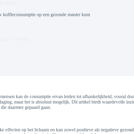
er koffie?
uw koffieconsumptie op een gezonde manier kunt
2025
In
Werk
l mensen kan de consumptie ervan leiden tot afhankelijkheid, vooral do
aging, maar het is absoluut mogelijk. Dit artikel biedt waardevolle inz
 die daarmee gepaard gaan.
lijke effecten op het lichaam en kan zowel positieve als negatieve gez