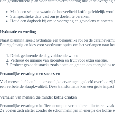
Een gestructureerd plan voor cafeïnevermindering maakt de overgang een 
Maak een schema waarin de hoeveelheid koffie geleidelijk word
Stel specifieke data vast om je doelen te bereiken.
Houd een dagboek bij om je voortgang en gevoelens te noteren.
Hydratatie en voeding
Naast planning speelt hydratatie een belangrijke rol bij de cafeïneve
Eet regelmatig en kies voor voedzame opties om het verlangen naar koff
Drink gedurende de dag voldoende water.
Verhoog de inname van groenten en fruit voor extra energie.
Probeer gezonde snacks zoals noten en granen om energiedips t
Persoonlijke ervaringen en successen
Veel mensen hebben hun persoonlijke ervaringen gedeeld over hoe zij h
een verbeterde slaapkwaliteit. Deze transformatie kan een grote impact
Verhalen van mensen die minder koffie drinken
Persoonlijke ervaringen koffieconsumptie verminderen illustreren vaa
Ze voelen zich alerter zonder de schommelingen in energie die koffie 