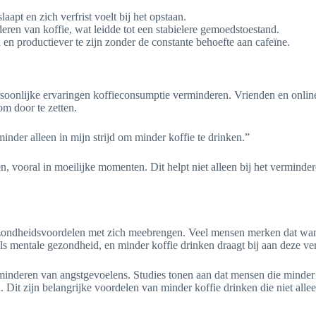
aapt en zich verfrist voelt bij het opstaan.
eren van koffie, wat leidde tot een stabielere gemoedstoestand.
en productiever te zijn zonder de constante behoefte aan cafeïne.
 persoonlijke ervaringen koffieconsumptie verminderen. Vrienden en on
m door te zetten.
nder alleen in mijn strijd om minder koffie te drinken.”
 vooral in moeilijke momenten. Dit helpt niet alleen bij het verminde
zondheidsvoordelen met zich meebrengen. Veel mensen merken dat wann
als mentale gezondheid, en minder koffie drinken draagt bij aan deze ve
minderen van angstgevoelens. Studies tonen aan dat mensen die minder a
Dit zijn belangrijke voordelen van minder koffie drinken die niet alle