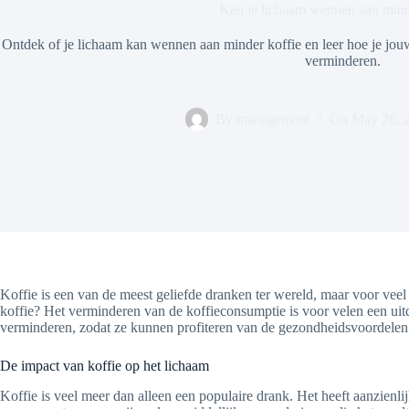
Kan je lichaam wennen aan mind
Ontdek of je lichaam kan wennen aan minder koffie en leer hoe je jo
verminderen.
By
management
On
May 26, 
Koffie is een van de meest geliefde dranken ter wereld, maar voor vee
koffie? Het verminderen van de koffieconsumptie is voor velen een uitd
verminderen, zodat ze kunnen profiteren van de gezondheidsvoordelen
De impact van koffie op het lichaam
Koffie is veel meer dan alleen een populaire drank. Het heeft aanzien