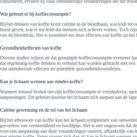
consumeert, ervaren zij vaak onmiddellijke veranderingen die het resulta
Wat gebeurt er bij koffieconsumptie?
Bij het drinken van koffie komt cafeïne in de bloedbaan, wat leidt tot 
boost geven, wat er toe leidt dat mensen zich actiever voelen. Toch z
van de bloeddruk. Het is essentieel om deze effecten van koffie op het
Gezondheidseffecten van koffie
Diverse studies wijzen uit dat gematigde koffieconsumptie evenzeer k
dat regelmatig koffie drinken in verband kan worden gebracht met een l
van stimulerende effecten tot potentiële gezondheidsvoordelen.
Kan je lichaam wennen aan minder koffie?
Wanneer iemand besluit om zijn koffieconsumptie te verminderen, speelt
aanpassingen. Dit gebeurt doordat het lichaam zich aanpast aan de lager
Cafeïne gewenning en de rol van het lichaam
Bij het afbouwen van koffie kan het lichaam symptomen van ontwenning
gevoelens van vermoeidheid en hoofdpijn. Het is niet ongewoon dat deze
voor een aanpassing aan deze veranderingen varieert, afhankelijk van
met minder koffie. Velen vragen zich dan af: kan je lichaam wennen aa