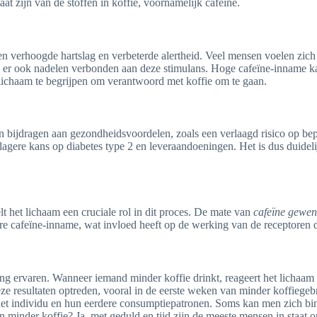
at zijn van de stoffen in koffie, voornamelijk cafeïne.
een verhoogde hartslag en verbeterde alertheid. Veel mensen voelen zich
ijn er ook nadelen verbonden aan deze stimulans. Hoge cafeïne-inname k
 lichaam te begrijpen om verantwoord met koffie om te gaan.
an bijdragen aan gezondheidsvoordelen, zoals een verlaagd risico op b
agere kans op diabetes type 2 en leveraandoeningen. Het is dus duideli
 het lichaam een cruciale rol in dit proces. De mate van
cafeïne gewe
e cafeïne-inname, wat invloed heeft op de werking van de receptoren die
 ervaren. Wanneer iemand minder koffie drinkt, reageert het lichaam d
 resultaten optreden, vooral in de eerste weken van minder koffiegebru
 het individu en hun eerdere consumptiepatronen. Soms kan men zich bi
n minder koffie? Ja, met geduld en tijd zijn de meeste mensen in staat