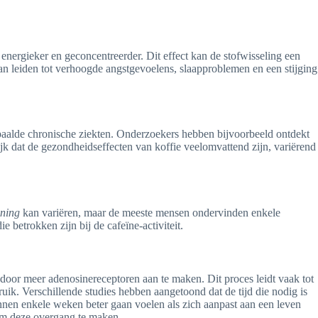
 energieker en geconcentreerder. Dit effect kan de stofwisseling een
an leiden tot verhoogde angstgevoelens, slaapproblemen en een stijging
epaalde chronische ziekten. Onderzoekers hebben bijvoorbeeld ontdekt
jk dat de gezondheidseffecten van koffie veelomvattend zijn, variërend
nning
kan variëren, maar de meeste mensen ondervinden enkele
 betrokken zijn bij de cafeïne-activiteit.
oor meer adenosinereceptoren aan te maken. Dit proces leidt vaak tot
ik. Verschillende studies hebben aangetoond dat de tijd die nodig is
nnen enkele weken beter gaan voelen als zich aanpast aan een leven
 om deze overgang te maken.