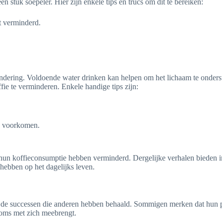
stuk soepeler. Hier zijn enkele tips en trucs om dit te bereiken:
t verminderd.
rmindering. Voldoende water drinken kan helpen om het lichaam te onder
ie te verminderen. Enkele handige tips zijn:
e voorkomen.
un koffieconsumptie hebben verminderd. Dergelijke verhalen bieden inz
 hebben op het dagelijks leven.
k de successen die anderen hebben behaald. Sommigen merken dat hun pr
soms met zich meebrengt.