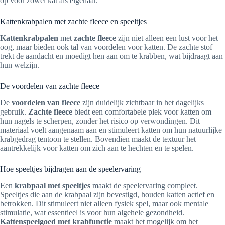
op voor zowel kat als eigenaar.
Kattenkrabpalen met zachte fleece en speeltjes
Kattenkrabpalen
met
zachte fleece
zijn niet alleen een lust voor het
oog, maar bieden ook tal van voordelen voor katten. De zachte stof
trekt de aandacht en moedigt hen aan om te krabben, wat bijdraagt aan
hun welzijn.
De voordelen van zachte fleece
De
voordelen van fleece
zijn duidelijk zichtbaar in het dagelijks
gebruik.
Zachte fleece
biedt een comfortabele plek voor katten om
hun nagels te scherpen, zonder het risico op verwondingen. Dit
materiaal voelt aangenaam aan en stimuleert katten om hun natuurlijke
krabgedrag tentoon te stellen. Bovendien maakt de textuur het
aantrekkelijk voor katten om zich aan te hechten en te spelen.
Hoe speeltjes bijdragen aan de speelervaring
Een
krabpaal met speeltjes
maakt de speelervaring compleet.
Speeltjes die aan de krabpaal zijn bevestigd, houden katten actief en
betrokken. Dit stimuleert niet alleen fysiek spel, maar ook mentale
stimulatie, wat essentieel is voor hun algehele gezondheid.
Kattenspeelgoed met krabfunctie
maakt het mogelijk om het