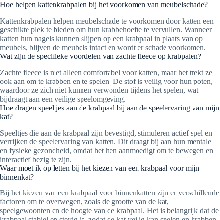
Hoe helpen kattenkrabpalen bij het voorkomen van meubelschade?
Kattenkrabpalen helpen meubelschade te voorkomen door katten een
geschikte plek te bieden om hun krabbehoefte te vervullen. Wanneer
katten hun nagels kunnen slijpen op een krabpaal in plaats van op
meubels, blijven de meubels intact en wordt er schade voorkomen.
Wat zijn de specifieke voordelen van zachte fleece op krabpalen?
Zachte fleece is niet alleen comfortabel voor katten, maar het trekt ze
ook aan om te krabben en te spelen. De stof is veilig voor hun poten,
waardoor ze zich niet kunnen verwonden tijdens het spelen, wat
bijdraagt aan een veilige speelomgeving.
Hoe dragen speeltjes aan de krabpaal bij aan de speelervaring van mijn
kat?
Speeltjes die aan de krabpaal zijn bevestigd, stimuleren actief spel en
verrijken de speelervaring van katten. Dit draagt bij aan hun mentale
en fysieke gezondheid, omdat het hen aanmoedigt om te bewegen en
interactief bezig te zijn.
Waar moet ik op letten bij het kiezen van een krabpaal voor mijn
binnenkat?
Bij het kiezen van een krabpaal voor binnenkatten zijn er verschillende
factoren om te overwegen, zoals de grootte van de kat,
speelgewoonten en de hoogte van de krabpaal. Het is belangrijk dat de
krabpaal stabiel en stevig is, zodat de kat veilig kan spelen en krabben.