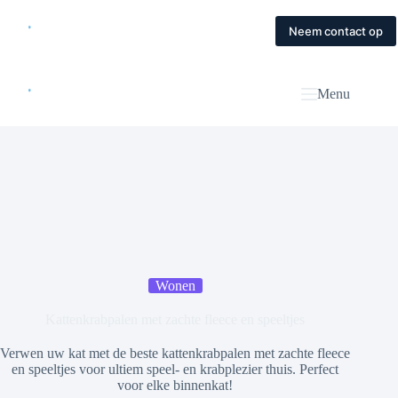
Skip
to
Home
Diensten
Magazine
Contact
Neem contact op
content
Menu
Wonen
Kattenkrabpalen met zachte fleece en speeltjes
Verwen uw kat met de beste kattenkrabpalen met zachte fleece
en speeltjes voor ultiem speel- en krabplezier thuis. Perfect
voor elke binnenkat!