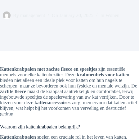
By
management
On
January 20, 2025
In
Wonen
Kattenkrabpalen met zachte fleece en speeltjes
zijn essentiële
meubels voor elke kattenbezitter. Deze
krabmeubels voor katten
bieden niet alleen een ideale plek voor katten om hun nagels te
scherpen, maar ze bevorderen ook hun fysieke en mentale welzijn. De
zachte fleece
maakt de krabpaal aantrekkelijk en comfortabel, terwijl
ingebouwde speeltjes de speelervaring van uw kat verrijken. Door te
kiezen voor deze
kattenaccessoires
zorgt men ervoor dat katten actief
blijven, wat helpt bij het voorkomen van verveling en destructief
gedrag.
Waarom zijn kattenkrabpalen belangrijk?
Kattenkrabpalen
spelen een cruciale rol in het leven van katten,